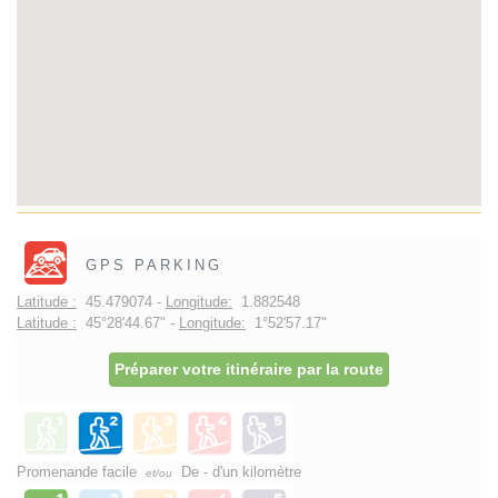
GPS PARKING
Latitude :
45.479074 -
Longitude:
1.882548
Latitude :
45°28'44.67" -
Longitude:
1°52'57.17"
Préparer votre itinéraire par la route
Promenande facile
De - d'un kilomètre
et/ou