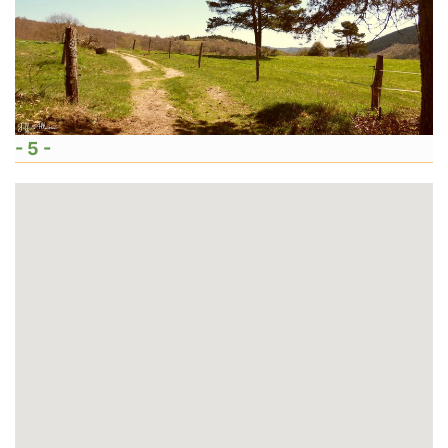
- 5 -