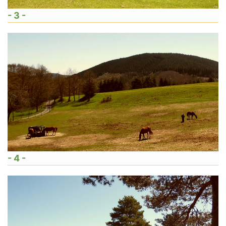
- 3 -
- 4 -