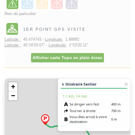
Rien de particulier
1ER POINT GPS VISITE
Latitude :
45.474743 -
Longitude:
1.88892
Latitude :
45°28'29.07" -
Longitude:
1°53'20.11"
Afficher carte Topo en plein écran
🚶 Itinéraire Sentier
+
−
1.1 km, 14 min
Se diriger vers l’est
400 m
Tourner à droite
700 m
Vous êtes arrivé à votre
0 m
destination