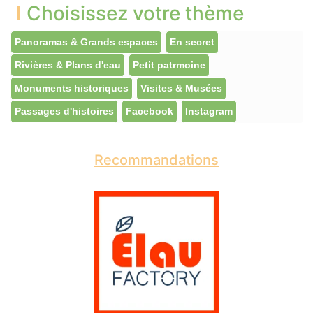
Choisissez votre thème
Panoramas & Grands espaces
En secret
Rivières & Plans d'eau
Petit patrmoine
Monuments historiques
Visites & Musées
Passages d'histoires
Facebook
Instagram
Recommandations