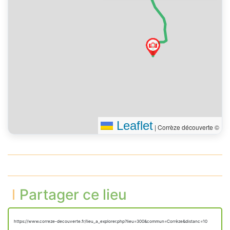
Leaflet
|
Corrèze découverte ©
Partager ce lieu
https://www.correze-decouverte.fr/lieu_a_explorer.php?lieu=300&commun=Corrèze&distanc=10