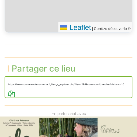
Leaflet
|
Corrèze découverte ©
Partager ce lieu
https://www.correze-decouverte.fr/lieu_a_explorer.php?lieu=298&commun=Uzerche&distanc=10
En partenariat avec