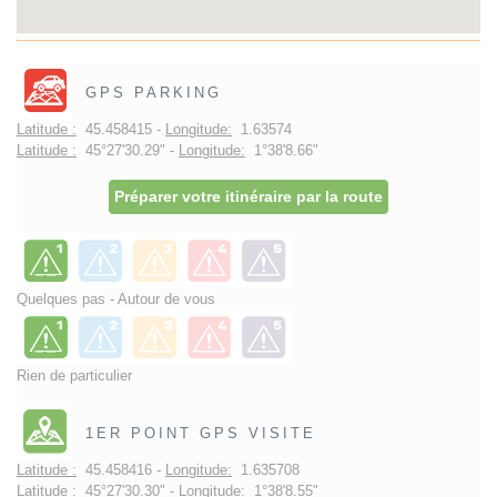
GPS PARKING
Latitude :
45.458415 -
Longitude:
1.63574
Latitude :
45°27'30.29" -
Longitude:
1°38'8.66"
Préparer votre itinéraire par la route
Quelques pas - Autour de vous
Rien de particulier
1ER POINT GPS VISITE
Latitude :
45.458416 -
Longitude:
1.635708
Latitude :
45°27'30.30" -
Longitude:
1°38'8.55"