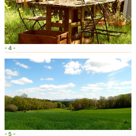
- 4 -
- 5 -