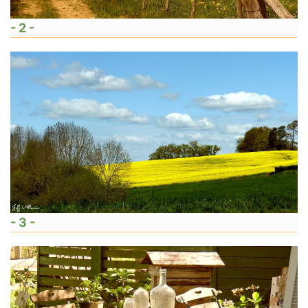
- 2 -
- 3 -