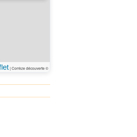
7 m
e Mariette
 arrivé à votre
0 m
on, sur la droite
let
|
Corrèze découverte ©