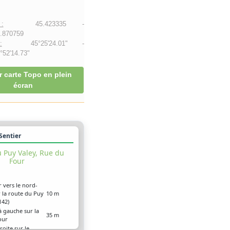
:
45.423335 -
.870759
:
45°25'24.01" -
52'14.73"
r carte Topo en plein
écran
 Sentier
 Puy Valey, Rue du
Four
r vers le nord-
r la route du Puy
10 m
142)
à gauche sur la
35 m
our
roite sur le