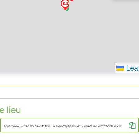
chemin d
Vous êtes
destinati
Leaf
e lieu
https://www.correze-decouverte.fr/lieu_a_explorer.php?lieu=295&commun=Corrèze&distanc=10