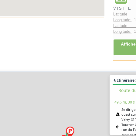
VISITE
Latitude 
Longitude:
1
Latitude 
Longitude:
1°
Affiche
🚶 Itinéraire
Route du
49.6 m, 30 s
Se dirige
ouest su
Valey (D 
Tourner 
rue du F
Tenir la d