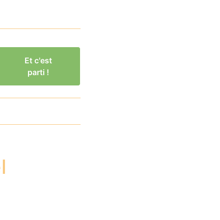
Et c'est
parti !
l