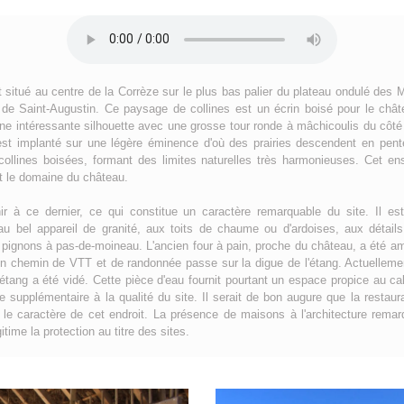
situé au centre de la Corrèze sur le plus bas palier du plateau ondulé des 
 de Saint-Augustin. Ce paysage de collines est un écrin boisé pour le châ
une intéressante silhouette avec une grosse tour ronde à mâchicoulis du côté
 est implanté sur une légère éminence d'où des prairies descendent en pent
collines boisées, formant des limites naturelles très harmonieuses. Cet e
t le domaine du château.
ir à ce dernier, ce qui constitue un caractère remarquable du site. Il
au bel appareil de granité, aux toits de chaume ou d'ardoises, aux détail
pignons à pas-de-moineau. L'ancien four à pain, proche du château, a été 
 Un chemin de VTT et de randonnée passe sur la digue de l'étang. Actuelleme
, l'étang a été vidé. Cette pièce d'eau fournit pourtant un espace propice au c
e supplémentaire à la qualité du site. Il serait de bon augure que la restaur
 le caractère de cet endroit. La présence de maisons à l'architecture remar
time la protection au titre des sites.