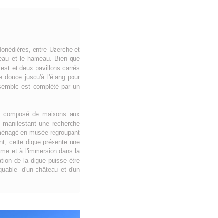
Monédières, entre Uzerche et
teau et le hameau. Bien que
 est et deux pavillons carrés
e douce jusqu'à l'étang pour
nsemble est complété par un
 est composé de maisons aux
s manifestant une recherche
aménagé en musée regroupant
nt, cette digue présente une
alme et à l'immersion dans la
ation de la digue puisse étre
quable, d'un château et d'un