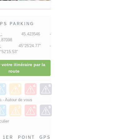
PS PARKING
:
45.423546 -
.87098
:
45°25'24.77" -
52'15.53"
 votre itinéraire par la
route
 - Autour de vous
culier
1ER POINT GPS