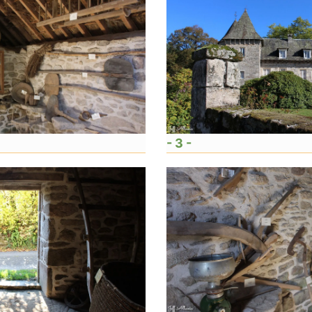
- 3 -