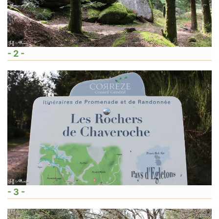
- 2 -
- 3 -