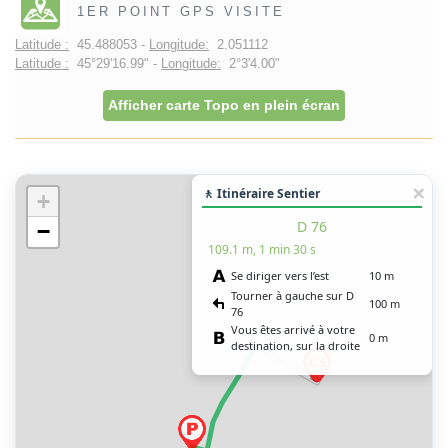
1ER POINT GPS VISITE
Latitude :
45.488053 -
Longitude:
2.051112
Latitude :
45°29'16.99" -
Longitude:
2°3'4.00"
Afficher carte Topo en plein écran
🚶 Itinéraire Sentier
+
D 76
−
109.1 m, 1 min 30 s
Se diriger vers l’est
10 m
Tourner à gauche sur D
100 m
76
Vous êtes arrivé à votre
0 m
destination, sur la droite