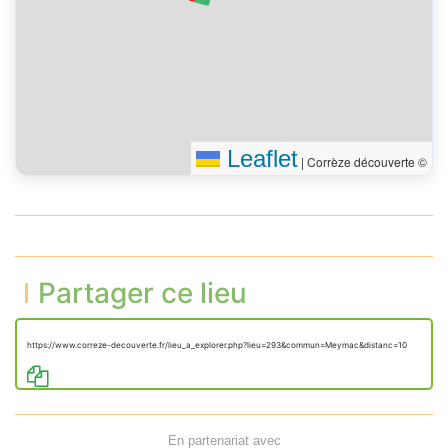
Leaflet
|
Corrèze découverte ©
Partager ce lieu
https://www.correze-decouverte.fr/lieu_a_explorer.php?lieu=293&commun=Meymac&distanc=10
En partenariat avec