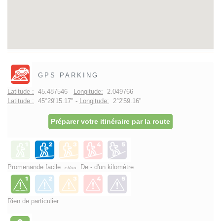
GPS PARKING
Latitude :
45.487546 -
Longitude:
2.049766
Latitude :
45°29'15.17" -
Longitude:
2°2'59.16"
Préparer votre itinéraire par la route
Promenande facile
De - d'un kilomètre
et/ou
Rien de particulier