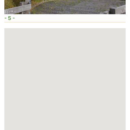
- 5 -