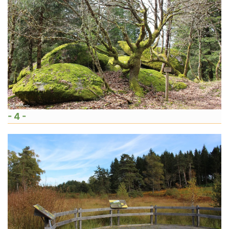
- 4 -