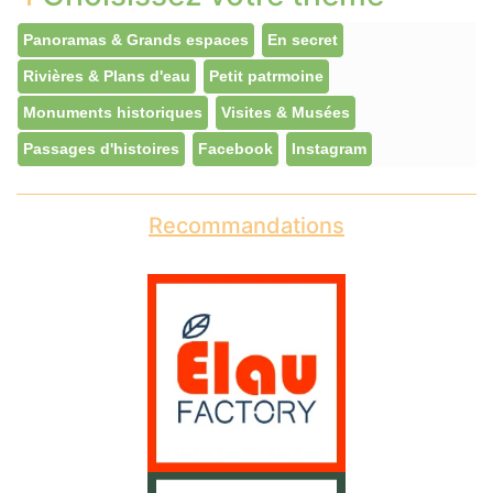
Panoramas & Grands espaces
En secret
Rivières & Plans d'eau
Petit patrmoine
Monuments historiques
Visites & Musées
Passages d'histoires
Facebook
Instagram
Recommandations