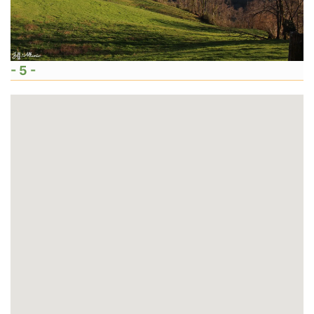
- 5 -