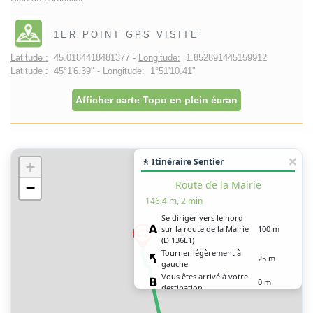
1ER POINT GPS VISITE
Latitude :
45.0184418481377 -
Longitude:
1.852891445159912
Latitude :
45°1'6.39" -
Longitude:
1°51'10.41"
Afficher carte Topo en plein écran
🚶 Itinéraire Sentier
+
Route de la Mairie
−
146.4 m, 2 min
Se diriger vers le nord
sur la route de la Mairie
100 m
(D 136E1)
Tourner légèrement à
25 m
gauche
Vous êtes arrivé à votre
0 m
destination
Route de la Mairie