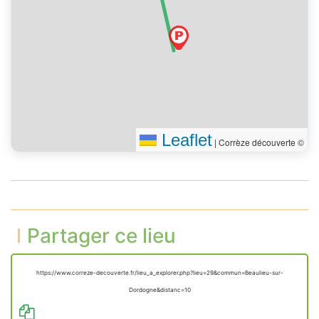
161.7 m, 2 min
Se diriger vers le nord
sur la route de la Mairie
150 m
(D 136E1)
Tourner franchement à
10 m
gauche
Vous êtes arrivé à votre
0 m
destination
Leaflet
|
Corrèze découverte ©
Partager ce lieu
https://www.correze-decouverte.fr/lieu_a_explorer.php?lieu=29&commun=Beaulieu-sur-
Dordogne&distanc=10