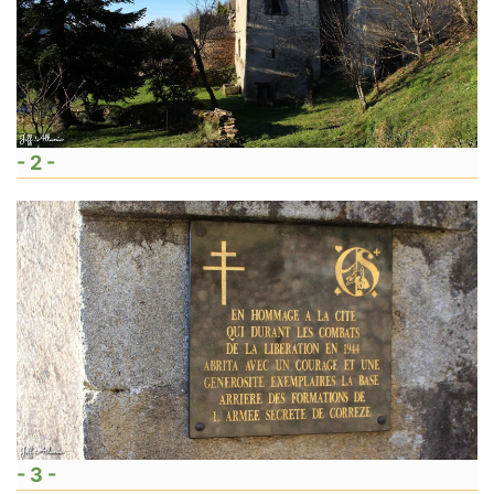
- 2 -
- 3 -