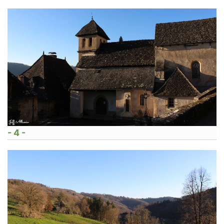
- 4 -