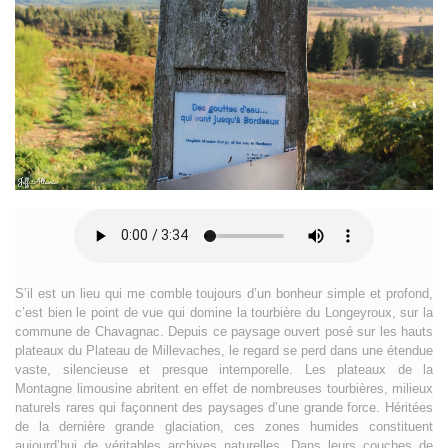
S’il est un lieu qui me comble toujours d’un bonheur simple et profond,
c’est bien le point de vue qui domine la tourbière du Longeyroux, sur la
commune de Chavagnac. Depuis ce paysage ouvert posé sur les hauts
plateaux du Plateau de Millevaches, le regard se perd dans une étendue
vaste, silencieuse et presque intemporelle. Les plateaux de la
Montagne limousine abritent en effet de nombreuses tourbières, milieux
naturels rares qui façonnent des paysages d’une grande force. Héritées
de la dernière grande glaciation, ces zones humides constituent
aujourd’hui de véritables archives naturelles. Dans leurs couches de