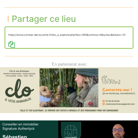
Partager ce lieu
https://www.correze-decouverte.fr/lieu_a_explorer.php?lieu=285&commun=Meymac&distanc=10
En partenariat avec