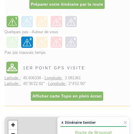
Préparer votre itinéraire par la route
Quelques pas - Autour de vous
Pas par mauvais temps
1ER POINT GPS VISITE
Latitude :
45.606338 -
Longitude:
2.081361
Latitude :
45°36'22.82" -
Longitude:
2°4'52.90"
Afficher carte Topo en plein écran
🚶 Itinéraire Sentier
+
Route de Broussat
−