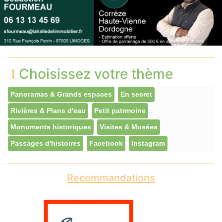
Choisissez votre thème
Panoramas & Grands espaces
En secret
Rivières & Plans d'eau
Petit patrmoine
Monuments historiques
Visites & Musées
Passages d'histoires
Facebook
Instagram
Recommandations