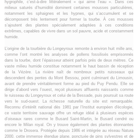
hygrophile, c’est-à-dire littéralement « qui aime l’eau ». Dans ces
milieux saturés d’humidité dominent certaines mousses particulières,
notamment les sphaignes et les hypnes, qui s’accumulent et se
décomposent très lentement pour former la tourbe. À ces mousses
s’ajoutent des plantes spécialement adaptées à ces conditions
extrêmes, capables de vivre dans un sol pauvre, acide et constamment
humide.
L’origine de la tourbière du Longeyroux remonte à environ huit mille ans,
comme l’ont montré les analyses de pollens fossilisés emprisonnés
dans la tourbe, dont l’épaisseur atteint parfois près de deux mètres. Ce
vaste milieu humide constitue notamment le haut bassin de réception
de la Vézère. La rivière naît de nombreux petits ruisseaux qui
descendent des pentes du Mont Bessou, point culminant du Limousin,
avant de prendre véritablement forme au pied du Puy Pendu. Elle se
dirige d’abord vers l’ouest, reçoit plusieurs affluents naissants comme
le ruisseau du Longeyroux et celui de la Bessade, puis poursuit sa route
vers le sud-ouest. La richesse naturelle du site est remarquable.
Reconnu d’intérêt national dès 1981 par l’Institut européen d'écologie,
ce vaste territoire sauvage offre un refuge idéal à plusieurs espèces
d’oiseaux rares comme le Busard Saint-Martin, le Busard cendré ou
encore le Milan royal. On y trouve également des plantes étonnantes
comme le Drosera. Protégée depuis 1986 et intégrée au réseau Natura
2000, cette immense étendue plane, ponctuée de pins sylvestres et de