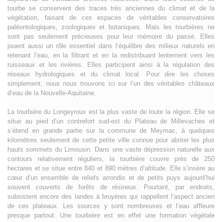
tourbe se conservent des traces très anciennes du climat et de la
végétation, faisant de ces espaces de véritables conservatoires
paléontologiques, zoologiques et botaniques. Mais les tourbières ne
sont pas seulement précieuses pour leur mémoire du passé. Elles
jouent aussi un rôle essentiel dans l’équilibre des milieux naturels en
retenant l’eau, en la filtrant et en la redistribuant lentement vers les
ruisseaux et les rivières. Elles participent ainsi à la régulation des
réseaux hydrologiques et du climat local. Pour dire les choses
simplement, nous nous trouvons ici sur l’un des véritables châteaux
d’eau de la Nouvelle-Aquitaine.
La tourbière du Longeyroux est la plus vaste de toute la région. Elle se
situe au pied d’un contrefort sud-est du Plateau de Millevaches et
s’étend en grande partie sur la commune de Meymac, à quelques
kilomètres seulement de cette petite ville connue pour abriter les plus
hauts sommets du Limousin. Dans une vaste dépression naturelle aux
contours relativement réguliers, la tourbière couvre près de 250
hectares et se situe entre 840 et 890 mètres d’altitude. Elle s’insère au
cœur d’un ensemble de reliefs arrondis et de petits puys aujourd’hui
souvent couverts de forêts de résineux. Pourtant, par endroits,
subsistent encore des landes à bruyères qui rappellent l’aspect ancien
de ces plateaux. Les sources y sont nombreuses et l’eau affleure
presque partout. Une tourbière est en effet une formation végétale