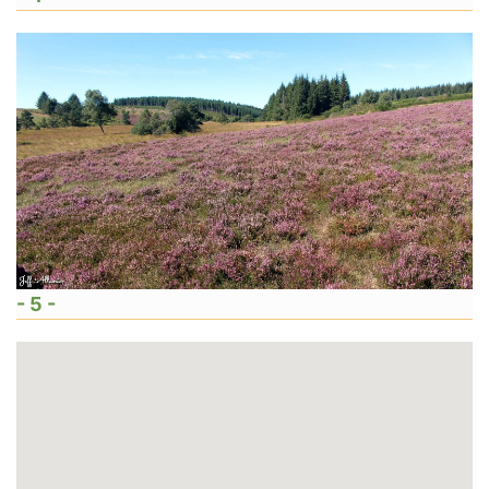
- 5 -