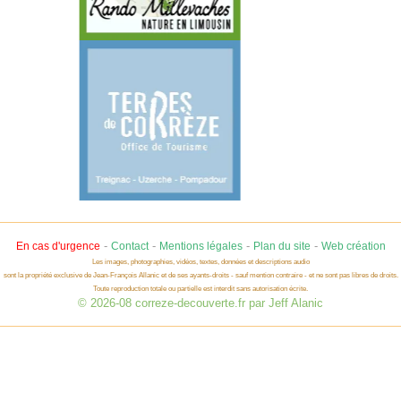
-
-
-
-
En cas d'urgence
Contact
Mentions légales
Plan du site
Web création
Les images, photographies, vidéos, textes, données et descriptions audio
sont la propriété exclusive de Jean-François Allanic et de ses ayants-droits - sauf mention contraire - et ne sont pas libres de droits.
Toute reproduction totale ou partielle est interdit sans autorisation écrite.
© 2026-08 correze-decouverte.fr par Jeff Alanic