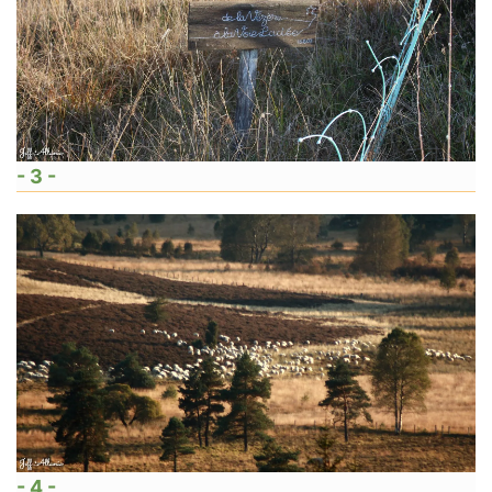
- 3 -
- 4 -