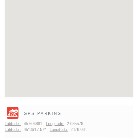
GPS PARKING
Latitude :
45.604881 -
Longitude:
2.085578
Latitude :
45°36'17.57" -
Longitude:
2°5'8.08"