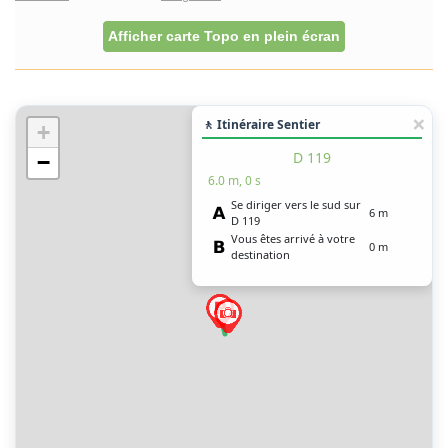
Afficher carte Topo en plein écran
🚶 Itinéraire Sentier
+
D 119
−
6.0 m, 0 s
Se diriger vers le sud sur
6 m
D 119
Vous êtes arrivé à votre
0 m
destination