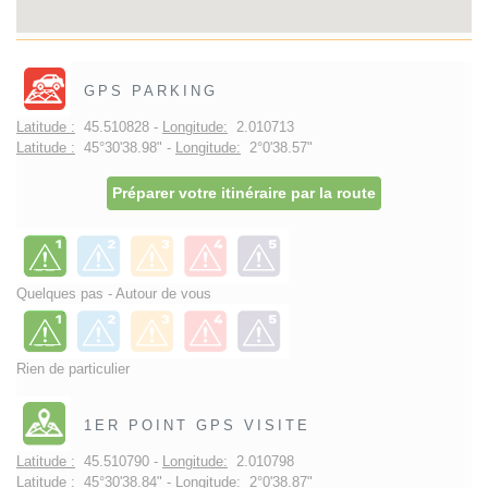
GPS PARKING
Latitude :
45.510828 -
Longitude:
2.010713
Latitude :
45°30'38.98" -
Longitude:
2°0'38.57"
Préparer votre itinéraire par la route
Quelques pas - Autour de vous
Rien de particulier
1ER POINT GPS VISITE
Latitude :
45.510790 -
Longitude:
2.010798
Latitude :
45°30'38.84" -
Longitude:
2°0'38.87"