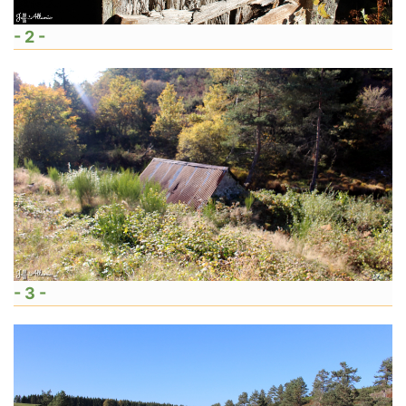
- 2 -
- 3 -