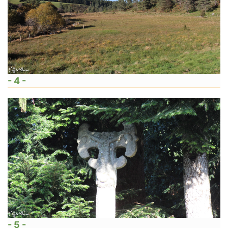
- 4 -
- 5 -