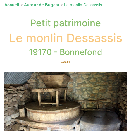
Accueil
Autour de Bugeat
Le monlin Dessassis
>
>
Petit patrimoine
Le monlin Dessassis
19170 - Bonnefond
CD284