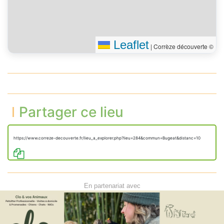
Leaflet
|
Corrèze découverte ©
Partager ce lieu
https://www.correze-decouverte.fr/lieu_a_explorer.php?lieu=284&commun=Bugeat&distanc=10
En partenariat avec