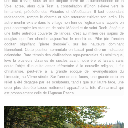
une nuit d'hiver, sous un ciel limpide barré de la luminescence de la
Voie lactée, alors qu'à Test la constellation d'Orion s'élève vers le
firmament, précédée des Pléiades et d'Aldébaran. Il faut cependant
redescendre, rompre le charme et s'en retourner cultiver son jardin. Un
autre menhir existe dans le village non loin de l'église dans laquelle on
peut contempler les statues de saint Médard et de saint Roch. érigé sur
une butte autrefois couverte de landes, c'est au milieu des sapins de
douglas que l'on cherche aujourd'hui le menhir du Pilar (de l'ancien
occitan signifiant "pierre dressée"), sur les hauteurs dominant
Bonnefond. Cette position sommitale en faisait peut-étre un indicateur
calendaire. Rare témoin des civilisations agro-pastorales du néolithique,
levé là plusieurs dizaines de siècles avant notre ère et faisant sans
doute l'objet d'un culte assez réfractaire à la nouvelle religion, il fut
christianisé, peut-étre à la grande époque de l'évangélisation du
Limousin, au Vème siècle. Sur l'une de ses faces, une grande croix en
relief a été dégagée par les sculpteurs, tandis que sur l'autre face, une
croix plus discrète laisse nettement apparaître la téte d'un animal qui
est probablement celle de l'Agneau Pascal.