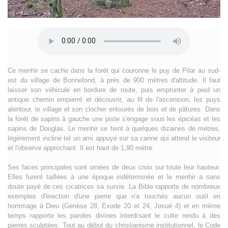
Ce menhir se cache dans la forét qui couronne le puy de Pilar au sud-
est du village de Bonnefond, à près de 900 mètres d'altitude. Il faut
laisser son véhicule en bordure de route, puis emprunter à pied un
antique chemin empierré et découvrir, au fil de l'ascension, les puys
alentour, le village et son clocher entourés de bois et de pâtures. Dans
la forét de sapins à gauche une piste s'engage sous les épicéas et les
sapins de Douglas. Le menhir se tient à quelques dizaines de mètres,
légèrement incliné tel un ami appuyé sur sa canne qui attend le visiteur
et l'observe approchant. Il est haut de 1,90 mètre.
Ses faces principales sont ornées de deux croix sur toute leur hauteur.
Elles furent taillées à une époque indéterminée et le menhir a sans
doute payé de ces cicatrices sa survie. La Bible rapporte de nombreux
exemples d'érection d'une pierre que n'a touchés aucun outil en
hommage à Dieu (Genèse 28, Exode 20 et 24, Josué 4) et en méme
temps rapporte les paroles divines interdisant le culte rendu à des
pierres sculptées. Tout au début du christianisme institutionnel, le Code