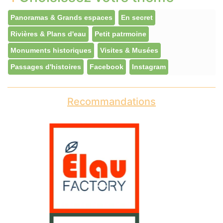
Panoramas & Grands espaces
En secret
Rivières & Plans d'eau
Petit patrmoine
Monuments historiques
Visites & Musées
Passages d'histoires
Facebook
Instagram
Recommandations