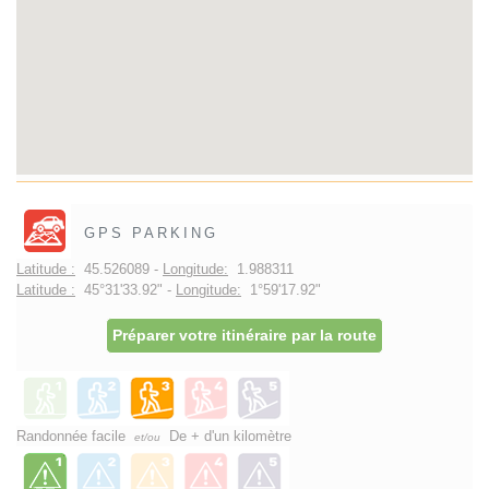
GPS PARKING
Latitude :
45.526089 -
Longitude:
1.988311
Latitude :
45°31'33.92" -
Longitude:
1°59'17.92"
Préparer votre itinéraire par la route
Randonnée facile
De + d'un kilomètre
et/ou