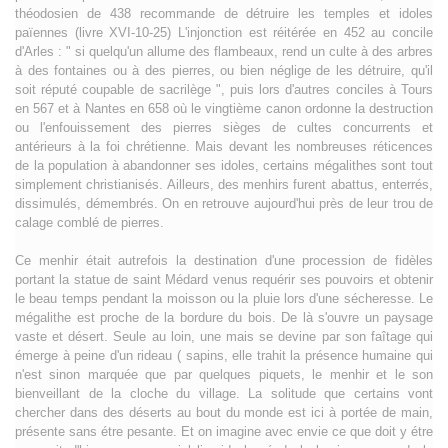
théodosien de 438 recommande de détruire les temples et idoles
païennes (livre XVI-10-25) L'injonction est réitérée en 452 au concile
d'Arles : " si quelqu'un allume des flambeaux, rend un culte à des arbres
à des fontaines ou à des pierres, ou bien néglige de les détruire, qu'il
soit réputé coupable de sacrilège ", puis lors d'autres conciles à Tours
en 567 et à Nantes en 658 où le vingtième canon ordonne la destruction
ou l'enfouissement des pierres sièges de cultes concurrents et
antérieurs à la foi chrétienne. Mais devant les nombreuses réticences
de la population à abandonner ses idoles, certains mégalithes sont tout
simplement christianisés. Ailleurs, des menhirs furent abattus, enterrés,
dissimulés, démembrés. On en retrouve aujourd'hui près de leur trou de
calage comblé de pierres.
Ce menhir était autrefois la destination d'une procession de fidèles
portant la statue de saint Médard venus requérir ses pouvoirs et obtenir
le beau temps pendant la moisson ou la pluie lors d'une sécheresse. Le
mégalithe est proche de la bordure du bois. De là s'ouvre un paysage
vaste et désert. Seule au loin, une mais se devine par son faîtage qui
émerge à peine d'un rideau ( sapins, elle trahit la présence humaine qui
n'est sinon marquée que par quelques piquets, le menhir et le son
bienveillant de la cloche du village. La solitude que certains vont
chercher dans des déserts au bout du monde est ici à portée de main,
présente sans étre pesante. Et on imagine avec envie ce que doit y étre