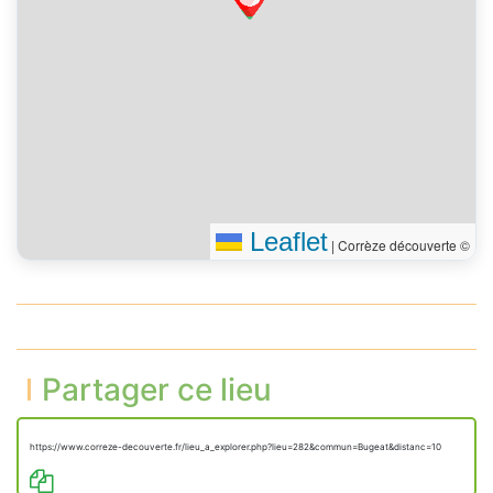
Leaflet
|
Corrèze découverte ©
Partager ce lieu
https://www.correze-decouverte.fr/lieu_a_explorer.php?lieu=282&commun=Bugeat&distanc=10