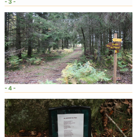
- 3 -
- 4 -