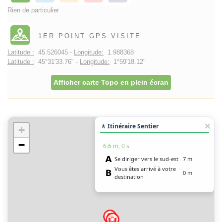
Rien de particulier
1ER POINT GPS VISITE
Latitude :
45.526045 -
Longitude:
1.988368
Latitude :
45°31'33.76" -
Longitude:
1°59'18.12"
Afficher carte Topo en plein écran
🚶 Itinéraire Sentier
+
−
6.6 m, 0 s
Se diriger vers le sud-est
7 m
Vous êtes arrivé à votre
0 m
destination