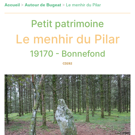
Accueil
Autour de Bugeat
Le menhir du Pilar
>
>
Petit patrimoine
Le menhir du Pilar
19170 - Bonnefond
CD282