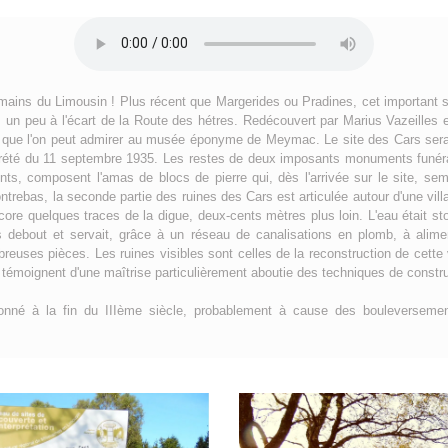
omains du Limousin ! Plus récent que Margerides ou Pradines, cet important 
un peu à l'écart de la Route des hétres. Redécouvert par Marius Vazeilles et 
er que l'on peut admirer au musée éponyme de Meymac. Le site des Cars sera 
arrété du 11 septembre 1935. Les restes de deux imposants monuments funéra
s, composent l'amas de blocs de pierre qui, dès l'arrivée sur le site, se
trebas, la seconde partie des ruines des Cars est articulée autour d'une vill
ncore quelques traces de la digue, deux-cents mètres plus loin. L'eau était s
s debout et servait, grâce à un réseau de canalisations en plomb, à alime
euses pièces. Les ruines visibles sont celles de la reconstruction de cette vi
t témoignent d'une maîtrise particulièrement aboutie des techniques de constru
nné à la fin du IIIème siècle, probablement à cause des bouleversemen