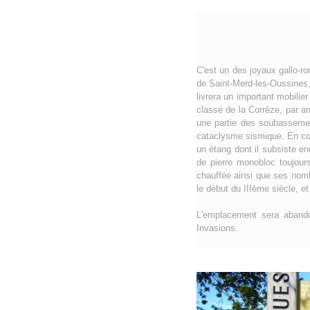
C'est un des joyaux gallo-r
de Saint-Merd-les-Oussines, 
livrera un important mobili
classé de la Corrèze, par 
une partie des soubassement
cataclysme sismique. En con
un étang dont il subsiste e
de pierre monobloc toujour
chauffée ainsi que ses nombr
le début du IIIème siècle, e
L'emplacement sera abando
Invasions.