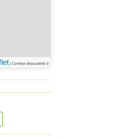
r vers le nord
35 m
 arrivé à votre
0 m
on, sur la gauche
let
|
Corrèze découverte ©