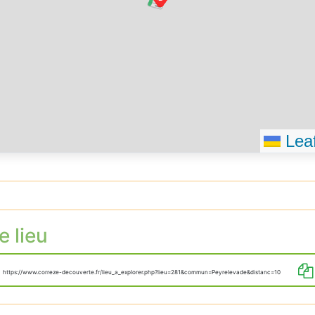
Se dirige
Vous êtes
destinati
Leaf
e lieu
https://www.correze-decouverte.fr/lieu_a_explorer.php?lieu=281&commun=Peyrelevade&distanc=10