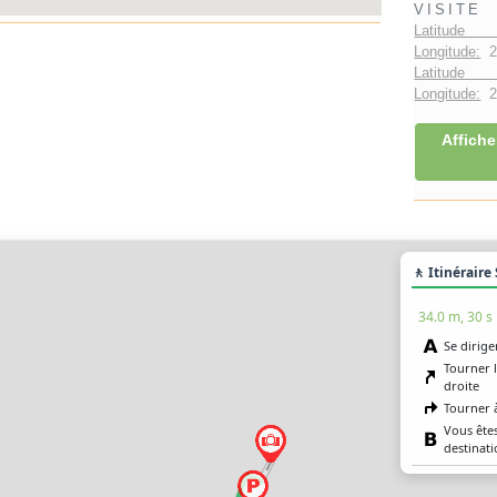
VISITE
Latitude 
Longitude:
2
Latitude 
Longitude:
2°
Affiche
🚶 Itinéraire
34.0 m, 30 s
Se dirige
Tourner 
droite
Tourner 
Vous êtes
destinati
36.3 m, 30 s