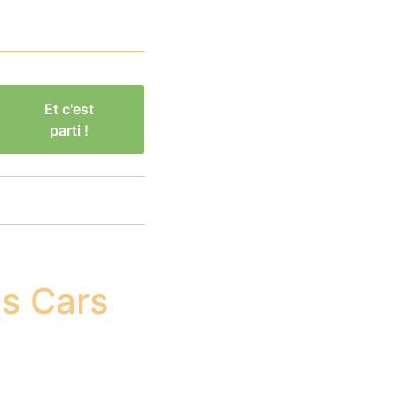
Et c'est
parti !
s Cars