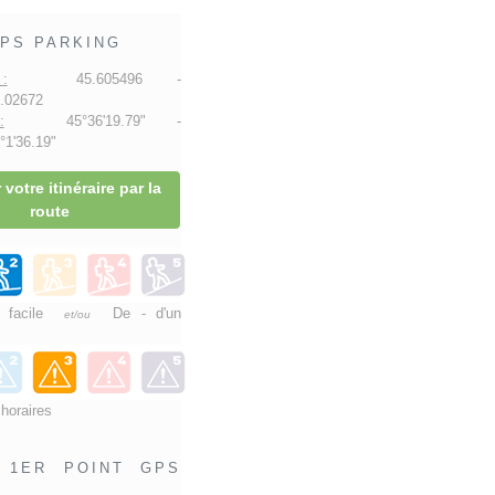
PS PARKING
:
45.605496 -
.02672
:
45°36'19.79" -
1'36.19"
 votre itinéraire par la
route
e facile
De - d'un
et/ou
 horaires
1ER POINT GPS