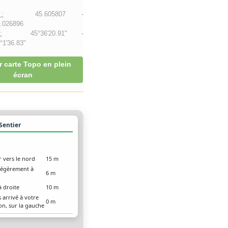
:
45.605807 -
.026896
:
45°36'20.91" -
1'36.83"
r carte Topo en plein
écran
 Sentier
r vers le nord
15 m
légèrement à
6 m
à droite
10 m
 arrivé à votre
0 m
on, sur la gauche