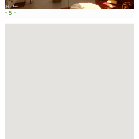
- 5 -