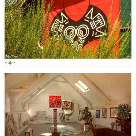
- 4 -