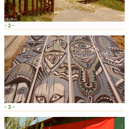
- 2 -
- 3 -