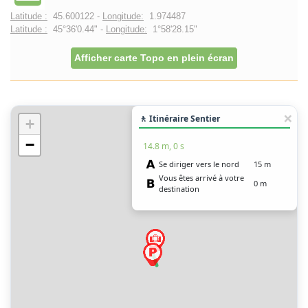
Latitude :
45.600122 -
Longitude:
1.974487
Latitude :
45°36'0.44" -
Longitude:
1°58'28.15"
Afficher carte Topo en plein écran
🚶 Itinéraire Sentier
+
−
14.8 m, 0 s
Se diriger vers le nord
15 m
Vous êtes arrivé à votre
0 m
destination