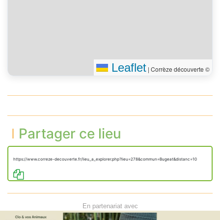
Leaflet
|
Corrèze découverte ©
Partager ce lieu
https://www.correze-decouverte.fr/lieu_a_explorer.php?lieu=278&commun=Bugeat&distanc=10
En partenariat avec