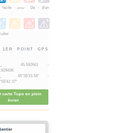
e facile
De - d'un
et/ou
culier
1ER POINT GPS
:
45.592661 -
.928436
:
45°35'33.58" -
55'42.37"
r carte Topo en plein
écran
 Sentier