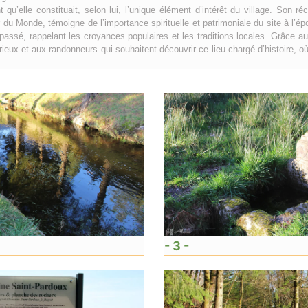
t qu’elle constituait, selon lui, l’unique élément d’intérêt du village. Son 
 du Monde, témoigne de l’importance spirituelle et patrimoniale du site à l’épo
ssé, rappelant les croyances populaires et les traditions locales. Grâce aux 
rieux et aux randonneurs qui souhaitent découvrir ce lieu chargé d’histoire, 
- 3 -