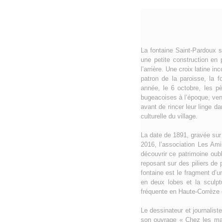
La fontaine Saint-Pardoux 
une petite construction en 
l’arrière. Une croix latine 
patron de la paroisse, la 
année, le 6 octobre, les pè
bugeacoises à l’époque, vena
avant de rincer leur linge d
culturelle du village.
La date de 1891, gravée sur 
2016, l’association Les Am
découvrir ce patrimoine oubl
reposant sur des piliers de 
fontaine est le fragment d’
en deux lobes et la sculpt
fréquente en Haute-Corrèze o
Le dessinateur et journalis
son ouvrage « Chez les mag