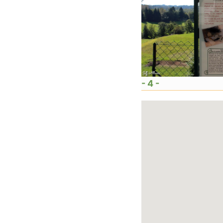
- 4 -