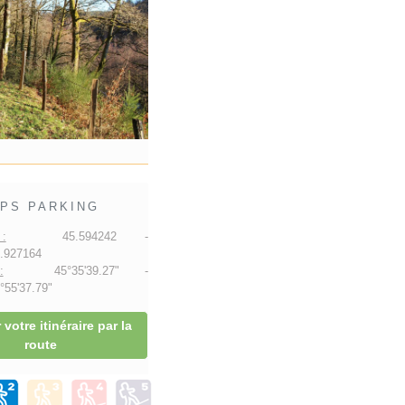
PS PARKING
:
45.594242 -
.927164
:
45°35'39.27" -
55'37.79"
 votre itinéraire par la
route