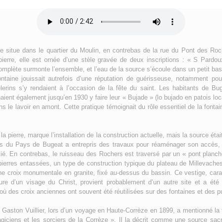
se situe dans le quartier du Moulin, en contrebas de la rue du Pont des Ro
pierre, elle est ornée d’une stèle gravée de deux inscriptions : « S Pardo
incomplète surmonte l’ensemble, et l’eau de la source s’écoule dans un petit ba
fontaine jouissait autrefois d’une réputation de guérisseuse, notamment p
lerins s’y rendaient à l’occasion de la fête du saint. Les habitants de B
ient également jusqu’en 1930 y faire leur « Bujade » (lo bujado en patois local
ans le lavoir en amont. Cette pratique témoignait du rôle essentiel de la fontai
la pierre, marque l’installation de la construction actuelle, mais la source éta
is du Pays de Bugeat a entrepris des travaux pour réaménager son accès, 
ié. En contrebas, le ruisseau des Rochers est traversé par un « pont planche
pierres entassées, un type de construction typique du plateau de Millevaches
une croix monumentale en granite, fixé au-dessus du bassin. Ce vestige, cara
ure d’un visage du Christ, provient probablement d’un autre site et a été 
ù des croix anciennes ont souvent été réutilisées sur des fontaines et des pu
te Gaston Vuillier, lors d’un voyage en Haute-Corrèze en 1899, a mentionné la
iciens et les sorciers de la Corrèze ». Il la décrit comme une source sacr