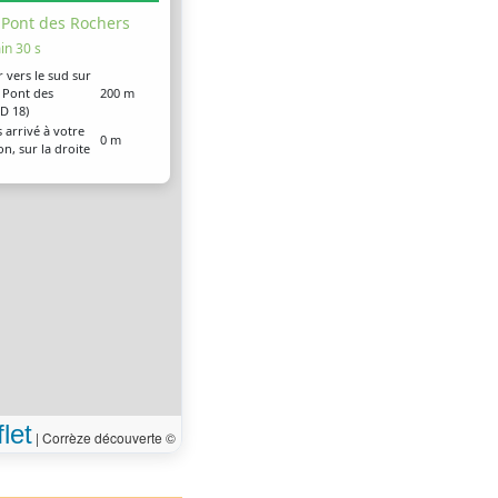
 Pont des Rochers
in 30 s
r vers le sud sur
u Pont des
200 m
D 18)
 arrivé à votre
0 m
on, sur la droite
let
|
Corrèze découverte ©