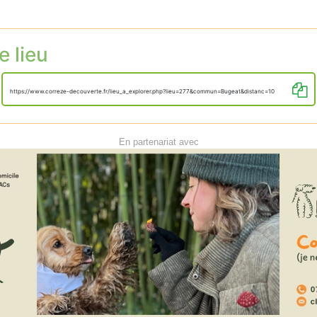
e lieu
https://www.correze-decouverte.fr/lieu_a_explorer.php?lieu=277&commun=Bugeat&distanc=10
En partenariat avec