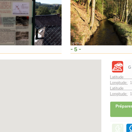
- 5 -
G
Latitude 
Longitude:
1
Latitude 
Longitude:
1°
Préparer