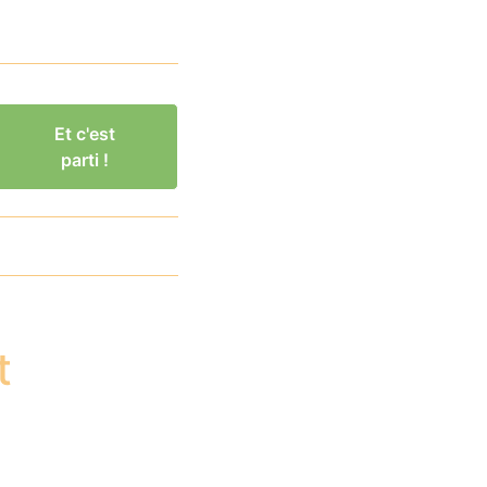
Et c'est
parti !
t