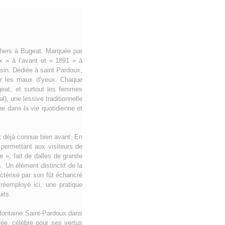
chers à Bugeat. Marquée par
ux » à l’avant et « 1891 » à
ssin. Dédiée à saint Pardoux,
our les maux d’yeux. Chaque
ugeat, et surtout les femmes
), une lessive traditionnelle
ne dans la vie quotidienne et
it déjà connue bien avant. En
permettant aux visiteurs de
 », fait de dalles de granite
. Un élément distinctif de la
ctérisé par son fût échancré
réemployé ici, une pratique
its.
 fontaine Saint-Pardoux dans
ée, célèbre pour ses vertus