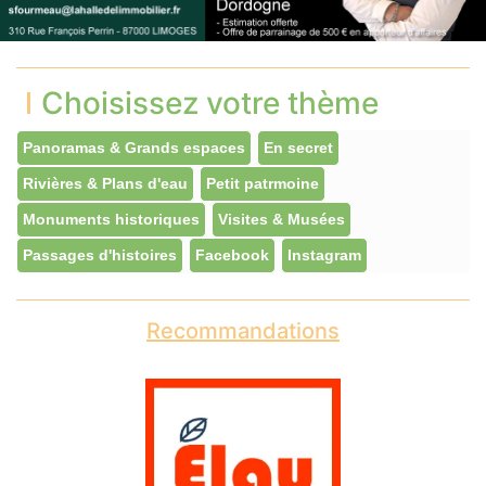
Choisissez votre thème
Panoramas & Grands espaces
En secret
Rivières & Plans d'eau
Petit patrmoine
Monuments historiques
Visites & Musées
Passages d'histoires
Facebook
Instagram
Recommandations