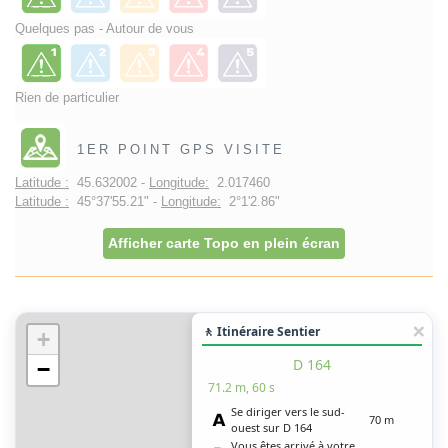
Quelques pas - Autour de vous
Rien de particulier
1ER POINT GPS VISITE
Latitude :
45.632002 -
Longitude:
2.017460
Latitude :
45°37'55.21" -
Longitude:
2°1'2.86"
Afficher carte Topo en plein écran
🚶 Itinéraire Sentier
+
D 164
−
71.2 m, 60 s
Se diriger vers le sud-
70 m
ouest sur D 164
Vous êtes arrivé à votre