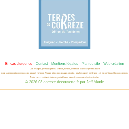
-
-
-
-
En cas d'urgence
Contact
Mentions légales
Plan du site
Web création
Les images, photographies, vidéos, textes, données et descriptions audio
sont la propriété exclusive de Jean-François Allanic et de ses ayants-droits - sauf mention contraire - et ne sont pas libres de droits.
Toute reproduction totale ou partielle est interdit sans autorisation écrite.
© 2026-08 correze-decouverte.fr par Jeff Alanic