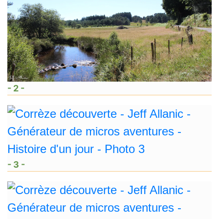
- 2 -
- 3 -