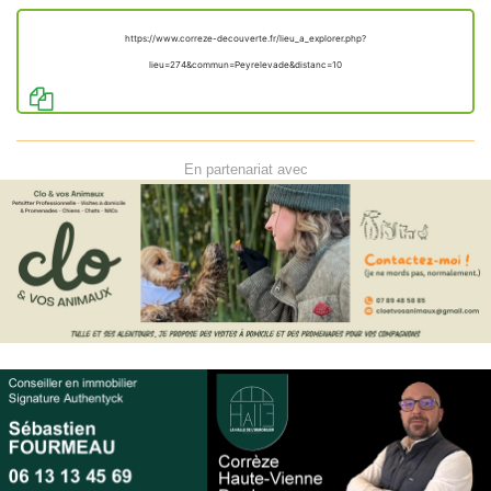
https://www.correze-decouverte.fr/lieu_a_explorer.php?
lieu=274&commun=Peyrelevade&distanc=10
En partenariat avec