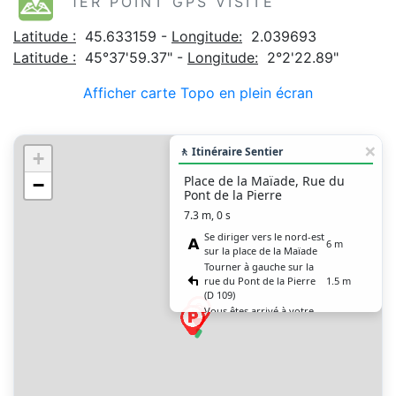
1ER POINT GPS VISITE
Latitude :
45.633159 -
Longitude:
2.039693
Latitude :
45°37'59.37" -
Longitude:
2°2'22.89"
Afficher carte Topo en plein écran
🚶 Itinéraire Sentier
+
Place de la Maïade, Rue du
−
Pont de la Pierre
7.3 m, 0 s
Se diriger vers le nord-est
6 m
sur la place de la Maïade
Tourner à gauche sur la
rue du Pont de la Pierre
1.5 m
(D 109)
Vous êtes arrivé à votre
0 m
destination