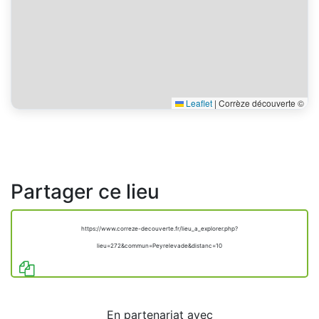
Leaflet
|
Corrèze découverte ©
Partager ce lieu
https://www.correze-decouverte.fr/lieu_a_explorer.php?
lieu=272&commun=Peyrelevade&distanc=10
En partenariat avec