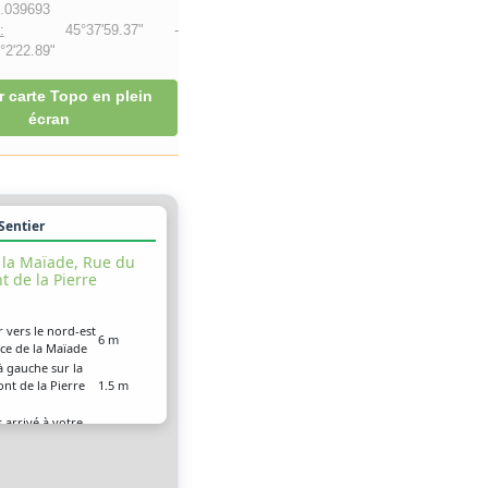
.039693
:
45°37'59.37" -
2'22.89"
r carte Topo en plein
écran
 Sentier
 la Maïade, Rue du
t de la Pierre
r vers le nord-est
6 m
ace de la Maïade
à gauche sur la
nt de la Pierre
1.5 m
 arrivé à votre
0 m
ion