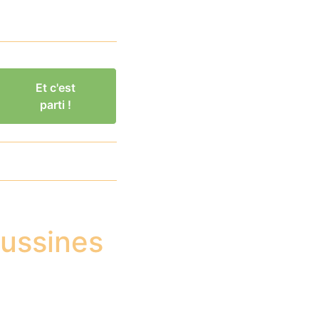
Et c'est
parti !
Oussines