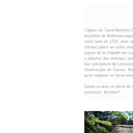
L'église de Saint-Merd-les
templière de Bellechassagne
visite faite en 1753, alors 
siècles) placé en enfeu ent
pignon de la chapelle est su
y attacher des animaux, port
leur préceptorie de Limous
Chassai-gne en Creuse. Mais
qu'un religieux se fasse en
Serait-ce alors un dévot de 
protection. Mystère?