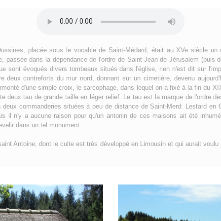
-Oussines, placée sous le vocable de Saint-Médard, était au XVe siècle 
, passée dans la dépendance de l'ordre de Saint-Jean de Jérusalem (puis d
que sont évoqués divers tombeaux situés dans l'église, rien n'est dit sur l'
re deux contreforts du mur nord, donnant sur un cimetière, devenu aujourd'hu
rmonté d'une simple croix, le sarcophage, dans lequel on a fixé à la fin du 
e deux tau de grande taille en léger relief. Le tau est la marque de l'ordre d
in deux commanderies situées à peu de distance de Saint-Merd: Lestard en C
 il n'y a aucune raison pour qu'un antonin de ces maisons ait été inhumé 
sevelir dans un tel monument.
saint Antoine, dont le culte est très développé en Limousin et qui aurait voulu 