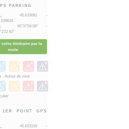
PS PARKING
:
45.633081 -
.039616
:
45°37'59.09" -
2'22.62"
 votre itinéraire par la
route
 - Autour de vous
culier
1ER POINT GPS
:
45.633159 -