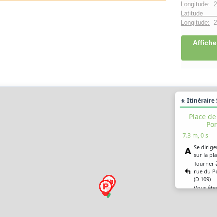
Longitude:
2
Latitude 
Longitude:
2°
Affiche
🚶 Itinéraire
Place de
Pon
7.3 m, 0 s
Se dirige
sur la pl
Tourner 
rue du Po
(D 109)
Vous êtes
destinat