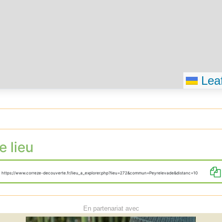
Leaf
e lieu
https://www.correze-decouverte.fr/lieu_a_explorer.php?lieu=272&commun=Peyrelevade&distanc=10
En partenariat avec