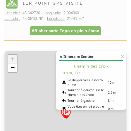
1ER POINT GPS VISITE
Latitude :
45.642720 -
Longitude:
2.094960
Latitude :
45°38'33.79" -
Longitude:
2°5'41.86"
Afficher carte Topo en plein écran
🚶 Itinéraire Sentier
+
Chemin des Croix
−
19.8 m, 30 s
Se diriger vers le nord-
10 m
ouest
Tourner à gauche sur le
2.5 m
chemin des Croix
Tourner à gauche
8 m
Vous êtes arrivé à votre
0 m
destination