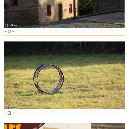
- 2 -
- 3 -