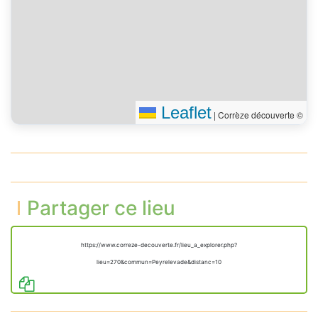
Leaflet
|
Corrèze découverte ©
Partager ce lieu
https://www.correze-decouverte.fr/lieu_a_explorer.php?
lieu=270&commun=Peyrelevade&distanc=10