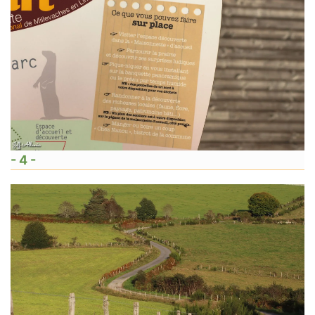
- 4 -