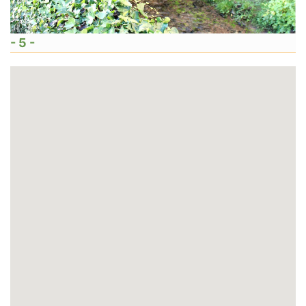
- 5 -