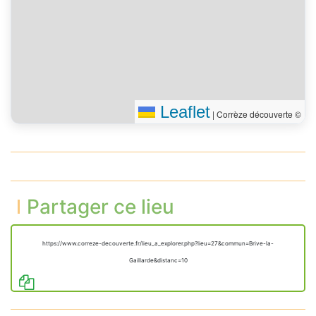
Vous êtes arrivé à votre
0 m
destination
Leaflet
|
Corrèze découverte ©
Partager ce lieu
https://www.correze-decouverte.fr/lieu_a_explorer.php?lieu=27&commun=Brive-la-
Gaillarde&distanc=10