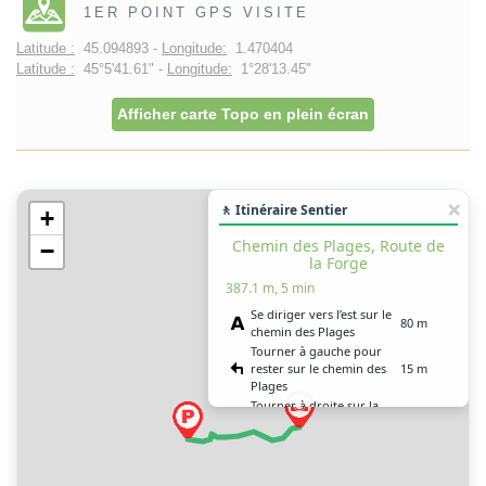
1ER POINT GPS VISITE
Latitude :
45.094893 -
Longitude:
1.470404
Latitude :
45°5'41.61" -
Longitude:
1°28'13.45"
Afficher carte Topo en plein écran
🚶 Itinéraire Sentier
+
Chemin des Plages, Route de
−
la Forge
387.1 m, 5 min
Se diriger vers l’est sur le
80 m
chemin des Plages
Tourner à gauche pour
rester sur le chemin des
15 m
Plages
Tourner à droite sur la
250 m
route de la Forge (C 2)
Tourner légèrement à
gauche sur la route des
60 m
Moulins (D 154)