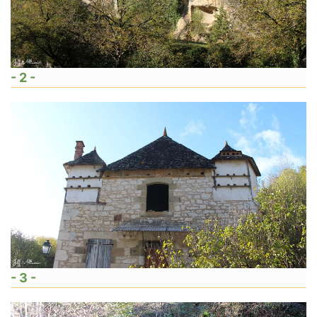
- 2 -
- 3 -