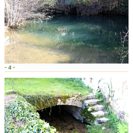
- 4 -