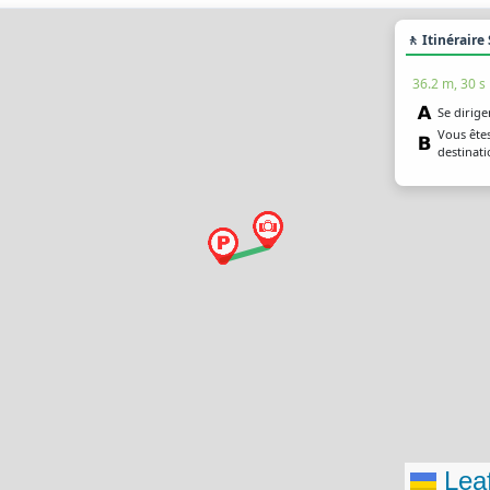
🚶 Itinéraire
36.2 m, 30 s
Se diriger
Vous êtes
destinat
Leaf