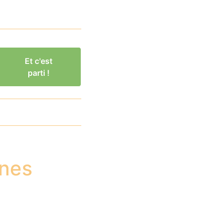
Et c'est
parti !
ines