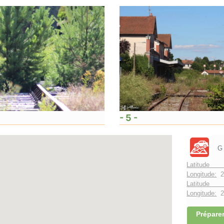
- 5 -
G
Latitude 
Longitude:
2
Latitude 
Longitude:
2°
Préparer