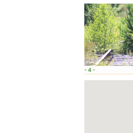
- 4 -