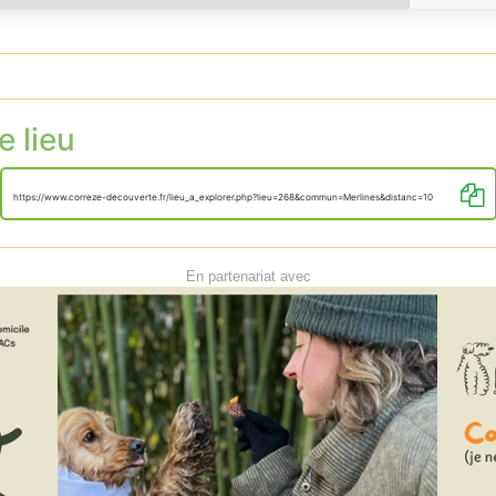
e lieu
https://www.correze-decouverte.fr/lieu_a_explorer.php?lieu=268&commun=Merlines&distanc=10
En partenariat avec