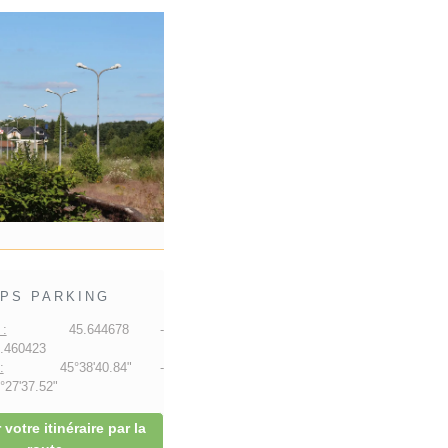
PS PARKING
:
45.644678 -
.460423
:
45°38'40.84" -
27'37.52"
 votre itinéraire par la