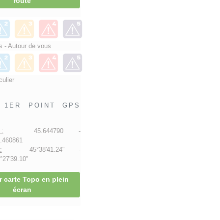
route
 - Autour de vous
culier
1ER POINT GPS
:
45.644790 -
.460861
:
45°38'41.24" -
27'39.10"
r carte Topo en plein
écran