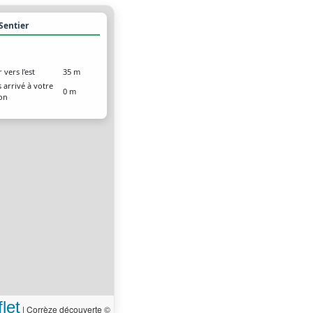
 Sentier
 vers l’est
35 m
 arrivé à votre
0 m
ion
let
|
Corrèze découverte ©