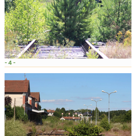
- 4 -