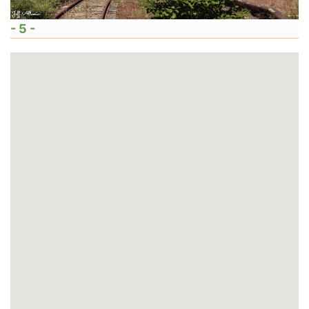
- 5 -