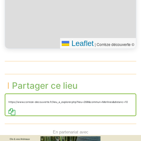
Leaflet
|
Corrèze découverte ©
Partager ce lieu
https://www.correze-decouverte.fr/lieu_a_explorer.php?lieu=268&commun=Merlines&distanc=10
En partenariat avec