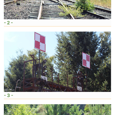
- 2 -
- 3 -