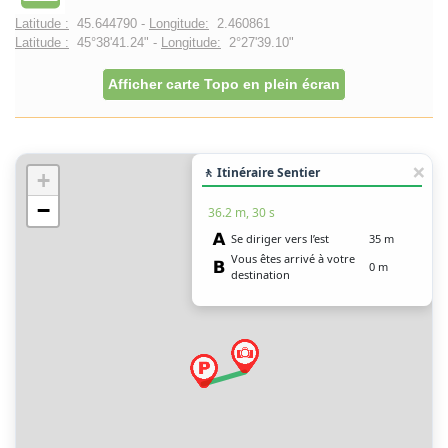
Latitude :
45.644790 -
Longitude:
2.460861
Latitude :
45°38'41.24" -
Longitude:
2°27'39.10"
Afficher carte Topo en plein écran
🚶 Itinéraire Sentier
+
−
36.2 m, 30 s
Se diriger vers l’est
35 m
Vous êtes arrivé à votre
0 m
destination