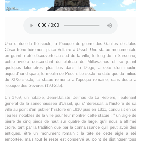
Une statue du IIè siècle, à l'époque de guerre des Gaulles de Jules
César trône fièrement place Voltaire à Ussel. Une statue monumentale
en granit a été découverte au sud de la ville, le long de la Sarsonne,
petite rivière descendant du plateau de Millevaches et se jetant
quelques kilomètres plus bas dans la Diège, à côté d'un moulin
aujourd'hui disparu, le moulin de Peuch. Le socle ne date que du milieu
du XIXe siècle, la statue remonte à l'époque romaine, sans doute à
l'époque des Sévères (193-235).
En 1769, un notable, Jean-Batiste Delmas de La Rebière, lieutenant
général de la sénéchaussée d'Ussel, qui s'intéressait à l'histoire de sa
ville au point d'en publier l'histoire en 1810 puis en 1811, conduisit en ce
lieu les notables de la ville pour leur montrer cette statue : " un aigle de
pierre de cinq pieds de haut sur quatre de large, qu'il nous a affirmé
croire, tant par la tradition que par la connaissance qu'il peut avoir des
antiques, étre un monument romain ; la téte de cette aigle a été
emportée, mais tout le reste est conservé au point de distinguer tous