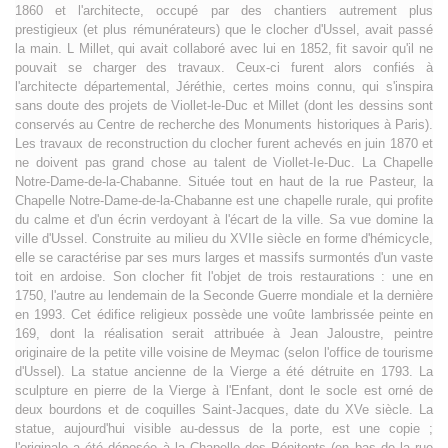
1860 et l'architecte, occupé par des chantiers autrement plus
prestigieux (et plus rémunérateurs) que le clocher d'Ussel, avait passé
la main. L Millet, qui avait collaboré avec lui en 1852, fit savoir qu'il ne
pouvait se charger des travaux. Ceux-ci furent alors confiés à
l'architecte départemental, Jéréthie, certes moins connu, qui s'inspira
sans doute des projets de Viollet-le-Duc et Millet (dont les dessins sont
conservés au Centre de recherche des Monuments historiques à Paris).
Les travaux de reconstruction du clocher furent achevés en juin 1870 et
ne doivent pas grand chose au talent de Viollet-Ie-Duc. La Chapelle
Notre-Dame-de-la-Chabanne. Située tout en haut de la rue Pasteur, la
Chapelle Notre-Dame-de-la-Chabanne est une chapelle rurale, qui profite
du calme et d'un écrin verdoyant à l'écart de la ville. Sa vue domine la
ville d'Ussel. Construite au milieu du XVIIe siècle en forme d'hémicycle,
elle se caractérise par ses murs larges et massifs surmontés d'un vaste
toit en ardoise. Son clocher fit l'objet de trois restaurations : une en
1750, l'autre au lendemain de la Seconde Guerre mondiale et la dernière
en 1993. Cet édifice religieux possède une voûte lambrissée peinte en
169, dont la réalisation serait attribuée à Jean Jaloustre, peintre
originaire de la petite ville voisine de Meymac (selon l'office de tourisme
d'Ussel). La statue ancienne de la Vierge a été détruite en 1793. La
sculpture en pierre de la Vierge à l'Enfant, dont le socle est orné de
deux bourdons et de coquilles Saint-Jacques, date du XVe siècle. La
statue, aujourd'hui visible au-dessus de la porte, est une copie ;
l'originale a été déposée à la Chapelle des Pénitents (en bas de la rue