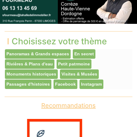
Choisissez votre thème
Panoramas & Grands espaces
En secret
Rivières & Plans d'eau
Petit patrmoine
Monuments historiques
Visites & Musées
Passages d'histoires
Facebook
Instagram
Recommandations