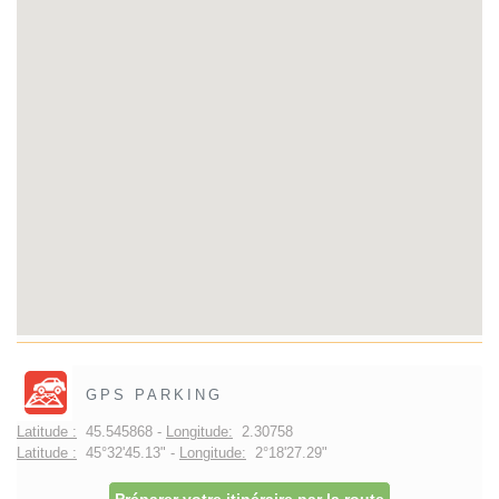
GPS PARKING
Latitude :
45.545868 -
Longitude:
2.30758
Latitude :
45°32'45.13" -
Longitude:
2°18'27.29"
Préparer votre itinéraire par la route