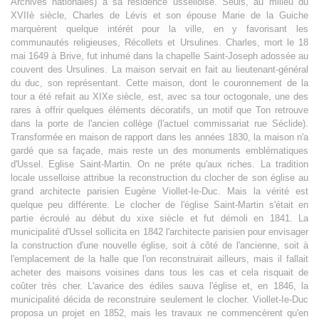
Archives nationales) à sa résidence usselloise. Seuls, au milieu du
XVIIè siècle, Charles de Lévis et son épouse Marie de la Guiche
marquèrent quelque intérét pour la ville, en y favorisant les
communautés religieuses, Récollets et Ursulines. Charles, mort le 18
mai 1649 à Brive, fut inhumé dans la chapelle Saint-Joseph adossée au
couvent des Ursulines. La maison servait en fait au lieutenant-général
du duc, son représentant. Cette maison, dont le couronnement de la
tour a été refait au XIXe siècle, est, avec sa tour octogonale, une des
rares à offrir quelques éléments décoratifs, un motif que Ton retrouve
dans la porte de l'ancien collège (l'actuel commissariat rue Séclide).
Transformée en maison de rapport dans les années 1830, la maison n'a
gardé que sa façade, mais reste un des monuments emblématiques
d'Ussel. Eglise Saint-Martin. On ne préte qu'aux riches. La tradition
locale usselloise attribue la reconstruction du clocher de son église au
grand architecte parisien Eugène Viollet-Ie-Duc. Mais la vérité est
quelque peu différente. Le clocher de l'église Saint-Martin s'était en
partie écroulé au début du xixe siècle et fut démoli en 1841. La
municipalité d'Ussel sollicita en 1842 l'architecte parisien pour envisager
la construction d'une nouvelle église, soit à côté de l'ancienne, soit à
l'emplacement de la halle que l'on reconstruirait ailleurs, mais il fallait
acheter des maisons voisines dans tous les cas et cela risquait de
coûter très cher. L'avarice des édiles sauva l'église et, en 1846, la
municipalité décida de reconstruire seulement le clocher. Viollet-Ie-Duc
proposa un projet en 1852, mais les travaux ne commencèrent qu'en