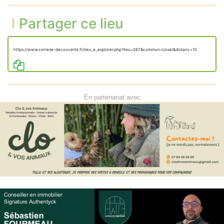
l’avenue Thiers (D 1089)
Tourner légèrement à
Partager ce lieu
gauche sur la place Alsace
150 m
Lorraine
Tourner à gauche sur la
30 m
rue des Fossés
https://www.correze-decouverte.fr/lieu_a_explorer.php?lieu=267&commun=Ussel&distanc=10
Tourner à droite sur la
90 m
rue du Sénéchal
Tourner à droite sur la
4.5 m
rue du Marché
Vous êtes arrivé à votre
0 m
destination
En partenariat avec