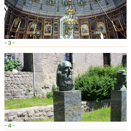
- 3 -
- 4 -