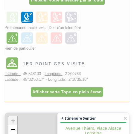
Promenande facile
De - d'un kilomètre
et/ou
Rien de particulier
1ER POINT GPS VISITE
Latitude :
45.548103 -
Longitude:
2.309766
Latitude :
45°32'53.17" -
Longitude:
2°18'35.16"
Afficher carte Topo en plein écran
🚶 Itinéraire Sentier
+
Avenue Thiers, Place Alsace
−
Lorraine