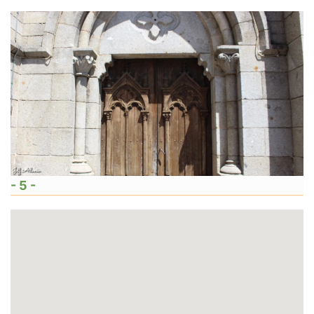
- 5 -