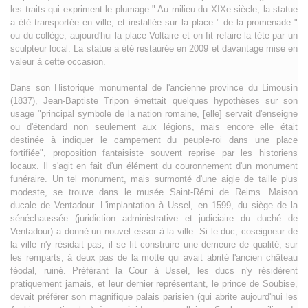
les traits qui expriment le plumage." Au milieu du XIXe siècle, la statue
a été transportée en ville, et installée sur la place " de la promenade "
ou du collège, aujourd'hui la place Voltaire et on fit refaire la téte par un
sculpteur local. La statue a été restaurée en 2009 et davantage mise en
valeur à cette occasion.
Dans son Historique monumental de l'ancienne province du Limousin
(1837), Jean-Baptiste Tripon émettait quelques hypothèses sur son
usage "principal symbole de la nation romaine, [elle] servait d'enseigne
ou d'étendard non seulement aux légions, mais encore elle était
destinée à indiquer le campement du peuple-roi dans une place
fortifiée", proposition fantaisiste souvent reprise par les historiens
locaux. Il s'agit en fait d'un élément du couronnement d'un monument
funéraire. Un tel monument, mais surmonté d'une aigle de taille plus
modeste, se trouve dans le musée Saint-Rémi de Reims. Maison
ducale de Ventadour. L'implantation à Ussel, en 1599, du siège de la
sénéchaussée (juridiction administrative et judiciaire du duché de
Ventadour) a donné un nouvel essor à la ville. Si le duc, coseigneur de
la ville n'y résidait pas, il se fit construire une demeure de qualité, sur
les remparts, à deux pas de la motte qui avait abrité l'ancien château
féodal, ruiné. Préférant la Cour à Ussel, les ducs n'y résidèrent
pratiquement jamais, et leur dernier représentant, le prince de Soubise,
devait préférer son magnifique palais parisien (qui abrite aujourd'hui les