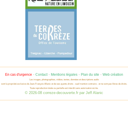
-
-
-
-
En cas d'urgence
Contact
Mentions légales
Plan du site
Web création
Les images, photographies, vidéos, textes, données et descriptions audio
sont la propriété exclusive de Jean-François Allanic et de ses ayants-droits - sauf mention contraire - et ne sont pas libres de droits.
Toute reproduction totale ou partielle est interdit sans autorisation écrite.
© 2026-08 correze-decouverte.fr par Jeff Alanic