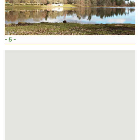
- 5 -