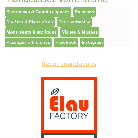
Panoramas & Grands espaces
En secret
Rivières & Plans d'eau
Petit patrmoine
Monuments historiques
Visites & Musées
Passages d'histoires
Facebook
Instagram
Recommandations