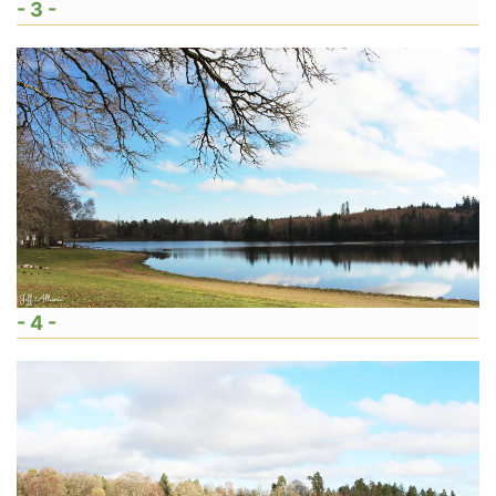
- 3 -
- 4 -