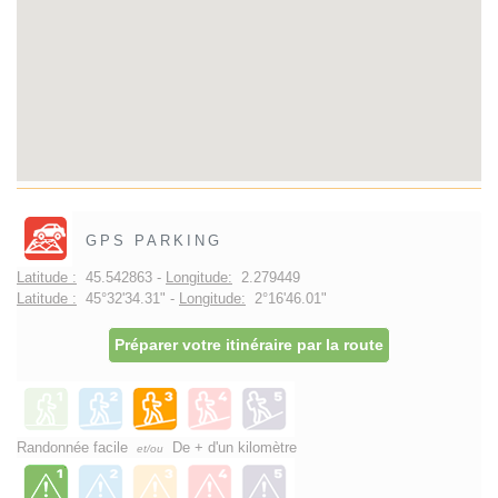
GPS PARKING
Latitude :
45.542863 -
Longitude:
2.279449
Latitude :
45°32'34.31" -
Longitude:
2°16'46.01"
Préparer votre itinéraire par la route
Randonnée facile
De + d'un kilomètre
et/ou