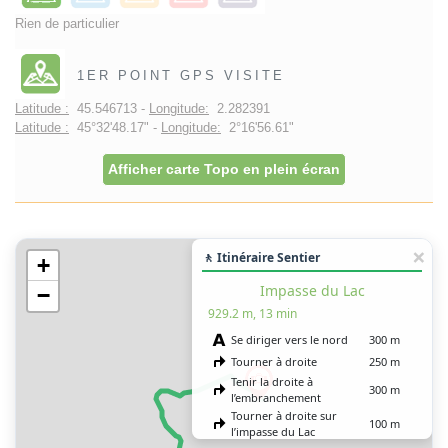
Rien de particulier
1ER POINT GPS VISITE
Latitude :
45.546713 -
Longitude:
2.282391
Latitude :
45°32'48.17" -
Longitude:
2°16'56.61"
Afficher carte Topo en plein écran
🚶 Itinéraire Sentier
+
Impasse du Lac
−
929.2 m, 13 min
Se diriger vers le nord
300 m
Tourner à droite
250 m
Tenir la droite à
300 m
l’embranchement
Tourner à droite sur
100 m
l’impasse du Lac