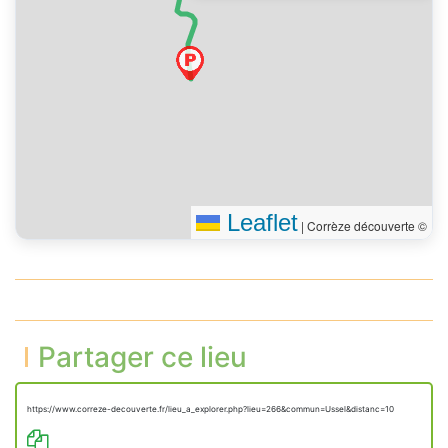
Tourner à droite
15 m
Vous êtes arrivé à votre
0 m
destination, sur la droite
Leaflet
|
Corrèze découverte ©
Partager ce lieu
https://www.correze-decouverte.fr/lieu_a_explorer.php?lieu=266&commun=Ussel&distanc=10