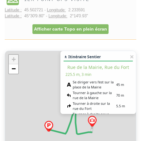
Latitude :
45.502721 -
Longitude:
2.233591
Latitude :
45°30'9.80" -
Longitude:
2°14'0.93"
Afficher carte Topo en plein écran
🚶 Itinéraire Sentier
+
Rue de la Mairie, Rue du Fort
−
225.5 m, 3 min
Se diriger vers l’est sur la
45 m
place de la Mairie
Tourner à gauche sur la
70 m
rue de la Mairie
Tourner à droite sur la
5.5 m
rue du Fort
Tourner à droite pour
100 m
rester sur la rue du Fort
Vous êtes arrivé à votre
0 m
destination, sur la gauche