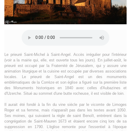
Le prieuré Saint-Michel à Saint-Angel. Accès irrégulier pour l'intérieur
(voir a la mairie qui, elle, est ouverte tous les jours). En juillet-août, le
prieuré est occupé par la Fraternité de Jérusalem, qui y assure une
animation liturgique et la cuisine est occupée par diverses associations
locales. Le prieuré de Saint-Angel est un des monuments
emblématiques de la Corrèze et son église a figuré sur la première liste
des Monuments historiques en 1840 avec celles d'Aubazines et
d'Uzerche. Situé au sommet d'une butte rocheuse, il est visible de loin.
Il aurait été fondé à la fin du vine siècle par le vicomte de Limoges
Roger et sa femme, mais n'apparaît pas dans les textes avant 1050.
Ses moines, qui suivaient la règle de saint Benoît, entrèrent dans la
congrégation de Saint-Mauren 1673 et étaient encore cinq lors de sa
suppression en 1790. L'église remonte pour l'essentiel à l'époque