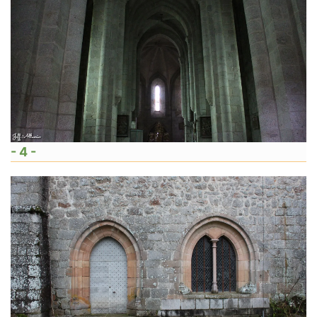
- 4 -