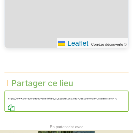
Leaflet
|
Corrèze découverte ©
Partager ce lieu
https://www.correze-decouverte.fr/lieu_a_explorer.php?lieu=265&commun=Ussel&distanc=10
En partenariat avec