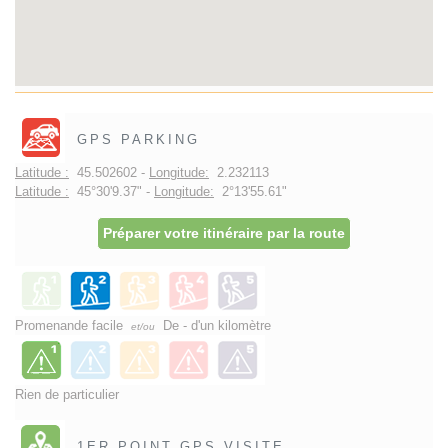
GPS PARKING
Latitude :
45.502602 -
Longitude:
2.232113
Latitude :
45°30'9.37" -
Longitude:
2°13'55.61"
Préparer votre itinéraire par la route
Promenande facile
De - d'un kilomètre
et/ou
Rien de particulier
1ER POINT GPS VISITE