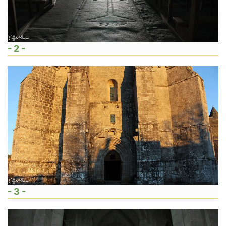
- 2 -
- 3 -