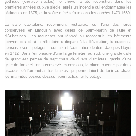
gothique (xne-xve siècles), le chevet a été reconstruit dans les
premières années du xve siècle, après un incendie qui endommagea les
bâtiments en 1375, et la voûte a été refaite dans les années 1470-1530.
La salle capitulaire, récemment restaurée, est l'une des rares
conservées en Limousin avec celles de Saint-Martin de Tulle et
d'Aubazines. Les mauristes ont rénové ou reconstruit les bâtiments
conventuels et si le réfectoire a disparu à la Révolution, la cuisine a
conservé son " potager ", qui faisait l'admiration de dom Jacques Boyer
en 1712. Dans l'embrasure d'une large fenétre, au sud, une grande dalle
de granit est percée de sept trous de divers diamètres, garnis d'une
grille de fonte et l'on a conservé en-dessous, la place, ouverte par deux
arcades, où l'on mettait les braises qui permettaient de tenir au chaud
les marmites posées dessus, pour réchauffer le potage.