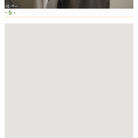
- 5 -