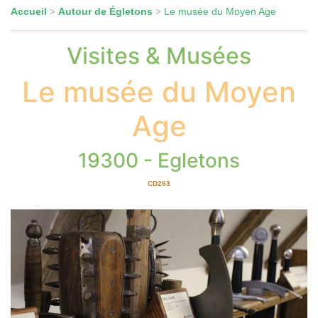
Accueil
Autour de Égletons
Le musée du Moyen Age
>
>
Visites & Musées
Le musée du Moyen
Age
19300 - Egletons
CD263