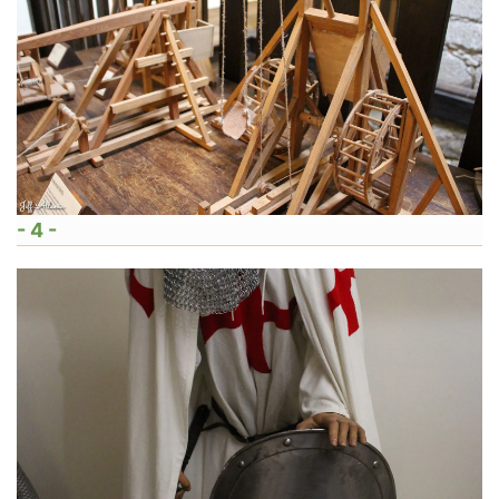
- 4 -