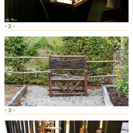
- 2 -
- 3 -