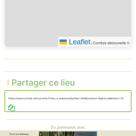
Leaflet
|
Corrèze découverte ©
Partager ce lieu
https://www.correze-decouverte.fr/lieu_a_explorer.php?lieu=263&commun=Égletons&distanc=10
En partenariat avec