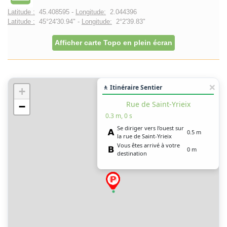
Latitude :
45.408595 -
Longitude:
2.044396
Latitude :
45°24'30.94" -
Longitude:
2°2'39.83"
Afficher carte Topo en plein écran
🚶 Itinéraire Sentier
+
Rue de Saint-Yrieix
−
0.3 m, 0 s
Se diriger vers l’ouest sur
0.5 m
la rue de Saint-Yrieix
Vous êtes arrivé à votre
0 m
destination