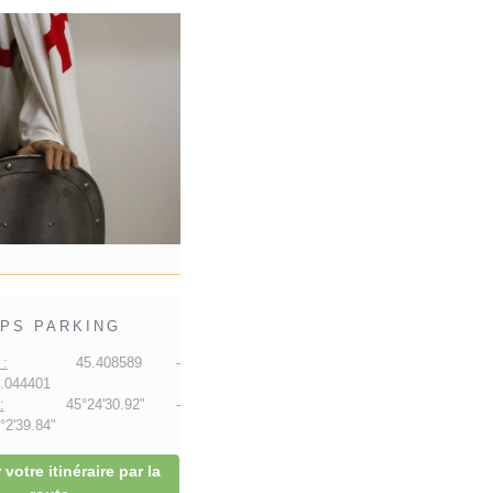
PS PARKING
:
45.408589 -
.044401
:
45°24'30.92" -
2'39.84"
 votre itinéraire par la