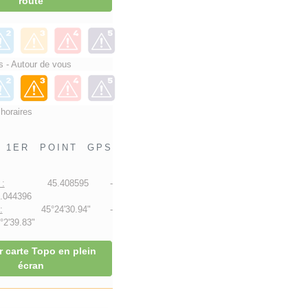
route
 - Autour de vous
 horaires
1ER POINT GPS
:
45.408595 -
.044396
:
45°24'30.94" -
2'39.83"
r carte Topo en plein
écran