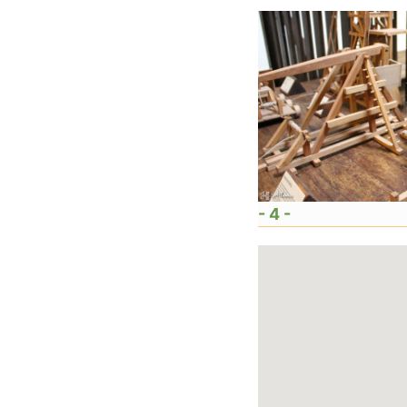
- 4 -