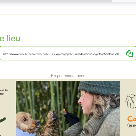
e lieu
https://www.correze-decouverte.fr/lieu_a_explorer.php?lieu=263&commun=Égletons&distanc=10
En partenariat avec