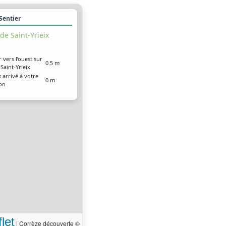
 Sentier
de Saint-Yrieix
r vers l’ouest sur
0.5 m
 Saint-Yrieix
 arrivé à votre
0 m
ion
let
|
Corrèze découverte ©