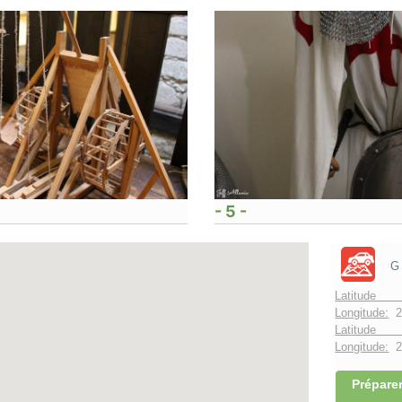
- 5 -
G
Latitude 
Longitude:
2
Latitude 
Longitude:
2°
Préparer