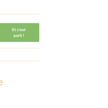
Et c'est
parti !
e