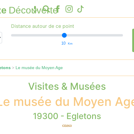
ze
Découverte
Distance autour de ce point
10
Km
etons
Le musée du Moyen Age
>
Visites & Musées
Le musée du Moyen Ag
19300 - Egletons
CD263