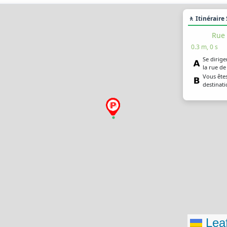
🚶 Itinéraire
Rue 
0.3 m, 0 s
Se dirige
la rue de
Vous êtes
destinat
Leaf