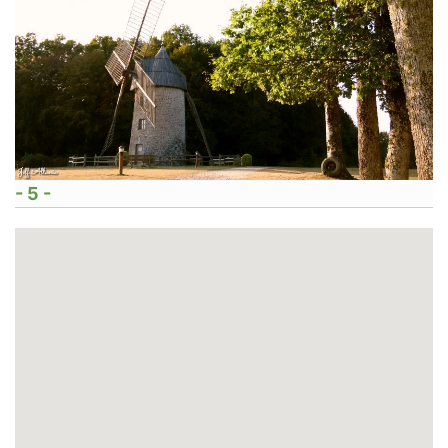
- 5 -