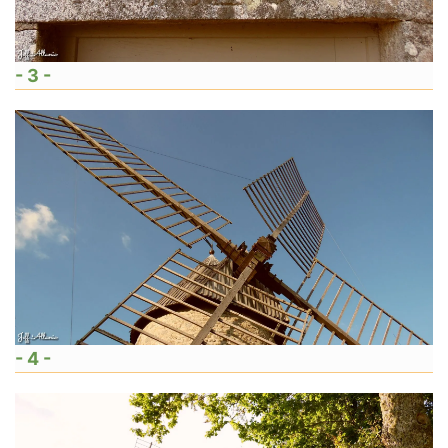
- 3 -
- 4 -