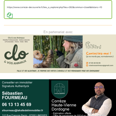
https://www.correze-decouverte.fr/lieu_a_explorer.php?lieu=262&commun=Ussel&distanc=10
En partenariat avec