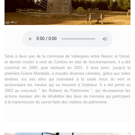
Situé à deux pas de la commune de Valiergues entre Neuvic et Ussel,
et dernier moulin à vent de Corrèze en état de fonctionnement, il a été
construit en 1840, puis restauré en 2001. Il aura servi, jusqu'à la
première Guerre Mondiale, à moudre diverses céréales, grâce aux toiles
tendues sur ses ailes qui tournaient à la seule force du vent et
actionnaient les meules qui se trouvent à l'intérieur. Il a été primé en
2003 au concours " les Rubans du Patrimoine ", qui récompense les
actions menées afin de réhabiliter des lieux de mémoire qui participent
à la transmission du savoir-faire des métiers du patrimoine.