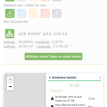
Quelques pas - Autour de vous
Rien de particulier
1ER POINT GPS VISITE
Latitude :
45.483854 -
Longitude:
2.29731
Latitude :
45°29'1.87" -
Longitude:
2°17'50.32"
Afficher carte Topo en plein écran
🚶 Itinéraire Sentier
+
D 120
−
1.5 m, 0 s
Se diriger vers le sud-
1.5 m
ouest sur D 120
Vous êtes arrivé à votre
0 m