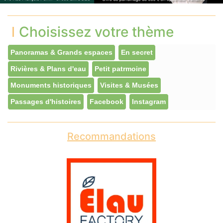
Choisissez votre thème
Panoramas & Grands espaces
En secret
Rivières & Plans d'eau
Petit patrmoine
Monuments historiques
Visites & Musées
Passages d'histoires
Facebook
Instagram
Recommandations