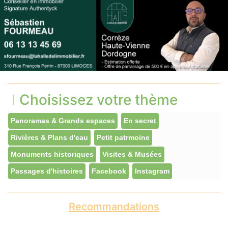
Choisissez votre thème
Panoramas & Grands espaces
En secret
Rivières & Plans d'eau
Petit patrmoine
Monuments historiques
Visites & Musées
Passages d'histoires
Facebook
Instagram
Recommandations