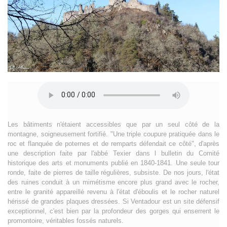
Les bâtiments n'étaient accessibles que par un seul côté de la
montagne, soigneusement fortifié. "Une triple coupure pratiquée dans le
roc et flanquée de poternes et de remparts défendait ce côté", d'après
une description faite par l'abbé Texier dans l bulletin du Comité
historique des arts et monuments publié en 1840-1841. Une seule tour
ronde, faite de pierres de taille régulières, subsiste. De nos jours, l'état
des ruines conduit à un mimétisme encore plus grand avec le rocher,
entre le granité appareillé revenu à l'état d'éboulis et le rocher naturel
hérissé de grandes plaques dressées. Si Ventadour est un site défensif
exceptionnel, c'est bien par la profondeur des gorges qui enserrent le
promontoire, véritables fossés naturels.