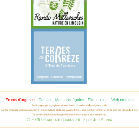
-
-
-
-
En cas d'urgence
Contact
Mentions légales
Plan du site
Web création
Les images, photographies, vidéos, textes, données et descriptions audio
sont la propriété exclusive de Jean-François Allanic et de ses ayants-droits - sauf mention contraire - et ne sont pas libres de droits.
Toute reproduction totale ou partielle est interdit sans autorisation écrite.
© 2026-08 correze-decouverte.fr par Jeff Alanic