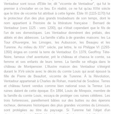
Ventadour sont issus d'Eble Ier, dit "vicomte de Ventadour", qui fut le
premier à s'installer en ce lieu. En réalité, ce ne fut qu'au XIIIè siècle
que le titre de vicomte fut attribué à cette lignée. Eble III (1115-1170) fut
le protecteur d'un des plus grands troubadours de son temps, dont le
nom appartient à l'histoire de la littérature française : Bernard de
Ventadour (vers 1125 - vers 1200), qui n'était cependant que le fils de
l'un de ses domestiques. Les Ventadour donnèrent des prélats, des
abbés et des abbesses. La famille s'allia à de grandes maisons: les La
Tour d'Auvergne, les Limoges, les Aubusson, les Beaujeu et les
Turenne. Au milieu du XIV" siècle, par lettre, le roi Philippe VI (1293-
1350) érigea en comté la terre de Ventadour. En 1379, Geoffroy Téte-
Noire, fameux chef aventurier, prit le château et chassa le comte, sa
femme et ses enfants de leurs terres. La famille se réfugia dans le
château de Montpensier. L'illustre maison des Ventadour s'éteignit
durant le XVè siècle avec le décès du comte Louis qui avait épousé la
fille de Pierre de Beaufort, vicomte de Turenne. À la Révolution,
Ventadour appartenait à Charles de Rohan, maréchal de Soubise. Terres
et château furent vendus comme bien national sous la Terreur. Les
ruines datent de cette époque. En 1894, Louis de Mirepoix, membre de
la famille du comte Louis, essaya de protéger ces ruines célèbres. Les
trois forteresses, pareillement bâties sur des buttes ou des éperons
rocheux, demeures historiques des plus grandes vicomtes du Limousin,
sont protégées au titre du paysage. Si Turenne fait l'objet d'un