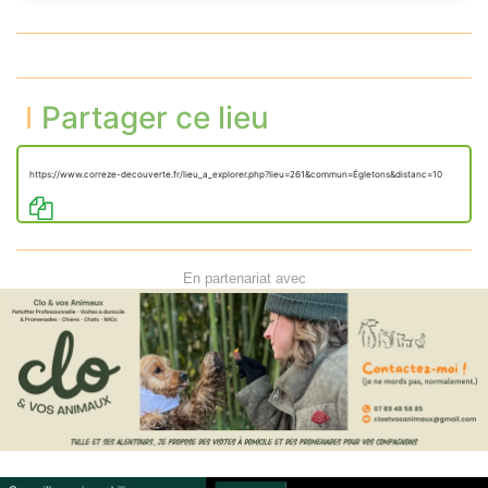
Partager ce lieu
https://www.correze-decouverte.fr/lieu_a_explorer.php?lieu=261&commun=Égletons&distanc=10
En partenariat avec