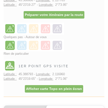
Latitude :
45.388686 -
Longitude:
2.117765
Latitude :
45°23'19.27" -
Longitude:
2°7'3.95"
Préparer votre itinéraire par la route
Quelques pas - Autour de vous
Rien de particulier
1ER POINT GPS VISITE
Latitude :
45.388793 -
Longitude:
2.116960
Latitude :
45°23'19.65" -
Longitude:
2°7'1.06"
Afficher carte Topo en plein écran