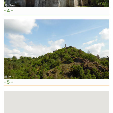
- 4 -
- 5 -