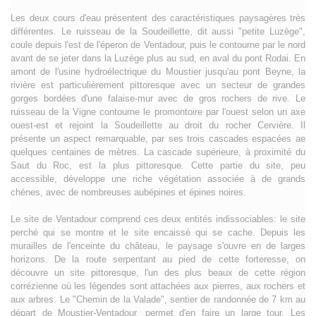
Les deux cours d'eau présentent des caractéristiques paysagères très
différentes. Le ruisseau de la Soudeillette, dit aussi "petite Luzège",
coule depuis l'est de l'éperon de Ventadour, puis le contourne par le nord
avant de se jeter dans la Luzège plus au sud, en aval du pont Rodai. En
amont de l'usine hydroélectrique du Moustier jusqu'au pont Beyne, la
rivière est particulièrement pittoresque avec un secteur de grandes
gorges bordées d'une falaise-mur avec de gros rochers de rive. Le
ruisseau de la Vigne contourne le promontoire par l'ouest selon un axe
ouest-est et rejoint la Soudeillette au droit du rocher Cervière. Il
présente un aspect remarquable, par ses trois cascades espacées ae
quelques centaines de mètres. La cascade supérieure, à proximité du
Saut du Roc, est la plus pittoresque. Cette partie du site, peu
accessible, développe une riche végétation associée à de grands
chénes, avec de nombreuses aubépines et épines noires.
Le site de Ventadour comprend ces deux entités indissociables: le site
perché qui se montre et le site encaissé qui se cache. Depuis les
murailles de l'enceinte du château, le paysage s'ouvre en de larges
horizons. De la route serpentant au pied de cette forteresse, on
découvre un site pittoresque, l'un des plus beaux de cette région
corrézienne où les légendes sont attachées aux pierres, aux rochers et
aux arbres. Le "Chemin de la Valade", sentier de randonnée de 7 km au
départ de Moustier-Ventadour, permet d'en faire un large tour. Les