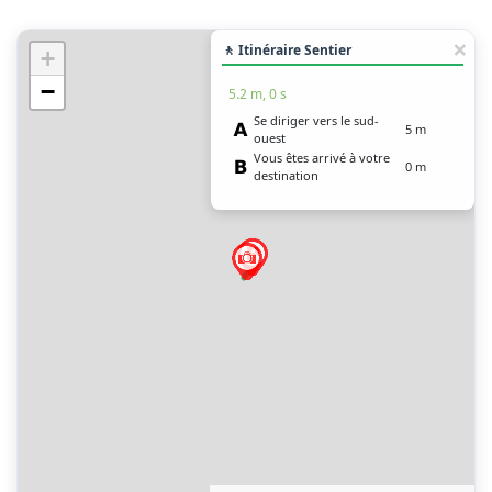
🚶 Itinéraire Sentier
+
−
5.2 m, 0 s
Se diriger vers le sud-
5 m
ouest
Vous êtes arrivé à votre
0 m
destination