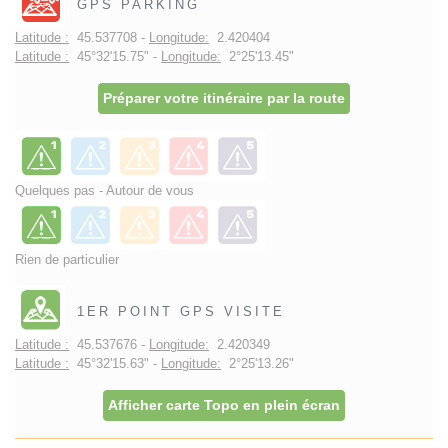
GPS PARKING
Latitude :
45.537708 -
Longitude:
2.420404
Latitude :
45°32'15.75" -
Longitude:
2°25'13.45"
Préparer votre itinéraire par la route
Quelques pas - Autour de vous
Rien de particulier
1ER POINT GPS VISITE
Latitude :
45.537676 -
Longitude:
2.420349
Latitude :
45°32'15.63" -
Longitude:
2°25'13.26"
Afficher carte Topo en plein écran