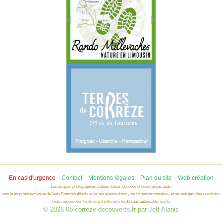
-
-
-
-
En cas d'urgence
Contact
Mentions légales
Plan du site
Web création
Les images, photographies, vidéos, textes, données et descriptions audio
sont la propriété exclusive de Jean-François Allanic et de ses ayants-droits - sauf mention contraire - et ne sont pas libres de droits.
Toute reproduction totale ou partielle est interdit sans autorisation écrite.
© 2026-08 correze-decouverte.fr par Jeff Alanic