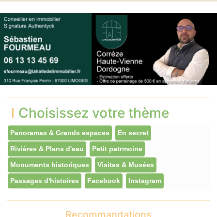
Choisissez votre thème
Panoramas & Grands espaces
En secret
Rivières & Plans d'eau
Petit patrmoine
Monuments historiques
Visites & Musées
Passages d'histoires
Facebook
Instagram
Recommandations