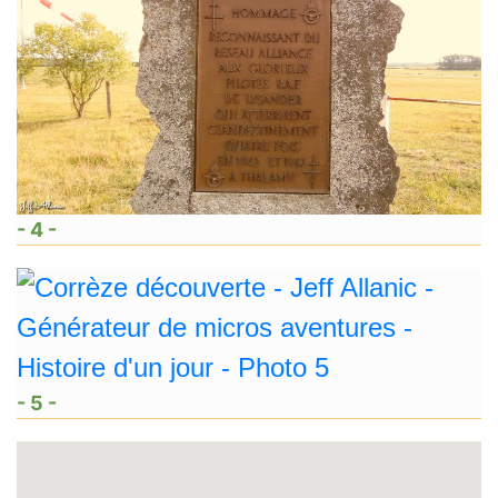
- 4 -
- 5 -