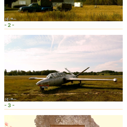
- 2 -
- 3 -