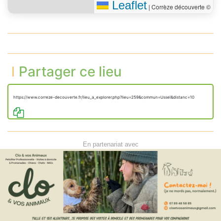
Leaflet
|
Corrèze découverte ©
Partager ce lieu
https://www.correze-decouverte.fr/lieu_a_explorer.php?lieu=259&commun=Ussel&distanc=10
En partenariat avec