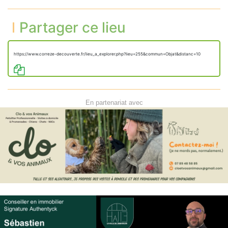
Partager ce lieu
https://www.correze-decouverte.fr/lieu_a_explorer.php?lieu=255&commun=Objat&distanc=10
En partenariat avec