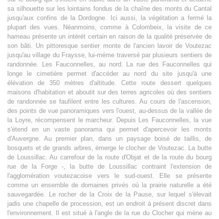
sa silhouette sur les lointains fondus de la chaîne des monts du Cantal
jusqu'aux confins de la Dordogne. Ici aussi, la végétation a fermé la
plupart des vues. Néanmoins, comme à Colombeix, la visite de ce
hameau présente un intérét certain en raison de la qualité préservée de
son bâti. Un pittoresque sentier monte de l'ancien lavoir de Voutezac
jusqu'au village du Fraysse, lui-méme traversé par plusieurs sentiers de
randonnée. Les Fauconnelles, au nord. La rue des Fauconnelles qui
longe le cimetière permet d'accéder au nord du site jusqu'à une
élévation de 350 mètres d'altitude. Cette route dessert quelques
maisons d'habitation et aboutit sur des terres agricoles où des sentiers
de randonnée se faufilent entre les cultures. Au cours de l'ascension,
des points de vue panoramiques vers l'ouest, au-dessus de la vallée de
la Loyre, récompensent le marcheur. Depuis Les Fauconnelles, la vue
s'étend en un vaste panorama qui permet d'apercevoir les monts
d'Auvergne. Au premier plan, dans un paysage boisé de taillis, de
bosquets et de grands arbres, émerge le clocher de Voutezac. La butte
de Loussillac. Au carrefour de la route d'Objat et de la route du bourg
rue de la Forge -, la butte de Loussillac contraint l'extension de
l'agglomération voutezacoise vers le sud-ouest. Elle se présente
comme un ensemble de domaines privés où la prairie naturelle a été
sauvegardée. Le rocher de la Croix de la Pause, sur lequel s'élevait
jadis une chapelle de procession, est un endroit à présent discret dans
l'environnement. Il est situé à l'angle de la rue du Clocher qui mène au