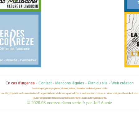
-
-
-
-
En cas d'urgence
Contact
Mentions légales
Plan du site
Web création
Les images, photographies, vidéos, textes, données et descriptions audio
sont la propriété exclusive de Jean-François Allanic et de ses ayants-droits - sauf mention contraire - et ne sont pas libres de droits.
Toute reproduction totale ou partielle est interdit sans autorisation écrite.
© 2026-08 correze-decouverte.fr par Jeff Alanic