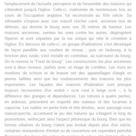
l'emplacement de l'actuelle perception et de l'ensemble des maisons qui
s'étendent jusqu'à l'église. Celle-ci, malmenée de nombreuses fois au
cours de l'occupation anglaise, fut reconstruite au XIIe siècle. Sa
silhouette s'impose avec son massif clocher carré, ancienne tour de
défense, qui domine le bourg avec ses 26 mètres de hauteur. Les
maisons anciennes, serrées les unes contre les autres, dégringolent
l'éperon et sont séparées par la rue unique qui relie le cimetière à
l'église. En dessous de celle-ci, un groupe d'habitations s'est développé
de façon parallèle aux courbes de niveau ; puis un faubourg, à la
fonction plus rurale, s'est installé en contrebas, au sud-ouest du bourg.
On le nomme la "Fond du bourg". Les constructions les plus anciennes
sont à deux niveaux, parfois avec un étage de combles. Les murs en
moellons de schiste et de brasier ont des appareillages d'angle en
pierres taillées ainsi que les soubassements des maisons les plus
importantes. Les façades des maisons d'habitation sont presque
toujours recouvertes d'un enduit • ocre rosé à beige ocré -, à la
différence des granges et dépendances. Les toitures à quatre pentes,
en ardoises, présentent en majorité des outeaux et des lucarnes à
capucine. Les ruelles en pente forte et très étroites, avec passage sous
maison-porche, accentuent le jeu des toitures qui s'étagent le long du
promontoire, renforçant ainsi l'aspect pittoresque du bourg. Bien que les
formes urbaines du bourg n'aient pas évolué depuis plus d'un siècle,
certaines restaurations d'enduit ou de couverture ont cependant perturbé