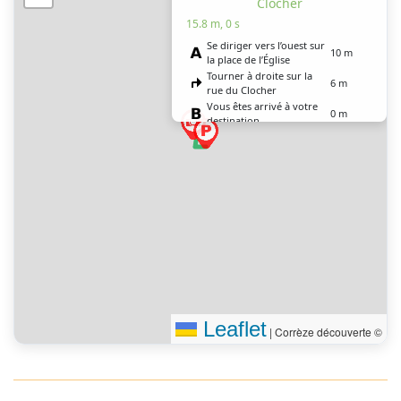
Clocher
15.8 m, 0 s
Se diriger vers l’ouest sur
10 m
la place de l’Église
Tourner à droite sur la
6 m
rue du Clocher
Vous êtes arrivé à votre
0 m
destination
Leaflet
|
Corrèze découverte ©