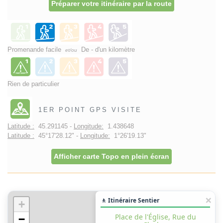
Préparer votre itinéraire par la route
Promenande facile
De - d'un kilomètre
et/ou
Rien de particulier
1ER POINT GPS VISITE
Latitude :
45.291145 -
Longitude:
1.438648
Latitude :
45°17'28.12" -
Longitude:
1°26'19.13"
Afficher carte Topo en plein écran
🚶 Itinéraire Sentier
+
Place de l'Église, Rue du
−