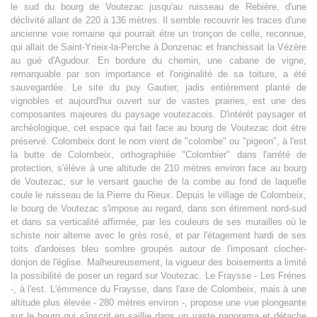
le sud du bourg de Voutezac jusqu'au ruisseau de Rebière, d'une
déclivité allant de 220 à 136 mètres. Il semble recouvrir les traces d'une
ancienne voie romaine qui pourrait étre un tronçon de celle, reconnue,
qui allait de Saint-Yrieix-la-Perche à Donzenac et franchissait la Vézère
au gué d'Agudour. En bordure du chemin, une cabane de vigne,
remarquable par son importance et l'originalité de sa toiture, a été
sauvegardée. Le site du puy Gautier, jadis entièrement planté de
vignobles et aujourd'hui ouvert sur de vastes prairies, est une des
composantes majeures du paysage voutezacois. D'intérét paysager et
archéologique, cet espace qui fait face au bourg de Voutezac doit étre
préservé. Colombeix dont le nom vient de "colombe" ou "pigeon", à l'est
la butte de Colombeix, orthographiée "Colombier" dans l'arrété de
protection, s'élève à une altitude de 210 mètres environ face au bourg
de Voutezac, sur le versant gauche de la combe au fond de laquelle
coule le ruisseau de la Pierre du Rieux. Depuis le village de Colombeix,
le bourg de Voutezac s'impose au regard, dans son étirement nord-sud
et dans sa verticalité affirmée, par les couleurs de ses murailles où le
schiste noir alterne avec le grès rosé, et par l'étagement hardi de ses
toits d'ardoises bleu sombre groupés autour de l'imposant clocher-
donjon de l'église. Malheureusement, la vigueur des boisements a limité
la possibilité de poser un regard sur Voutezac. Le Fraysse - Les Frénes
-, à l'est. L'émmence du Fraysse, dans l'axe de Colombeix, mais à une
altitude plus élevée - 280 mètres environ -, propose une vue plongeante
sur le bourg qui s'inscrit en saillie dans un vaste panorama et détache