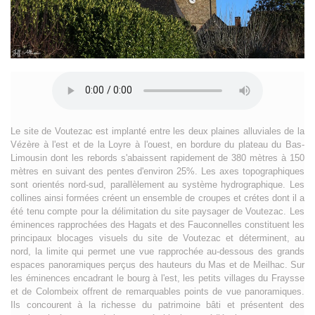
Le site de Voutezac est implanté entre les deux plaines alluviales de la
Vézère à l'est et de la Loyre à l'ouest, en bordure du plateau du Bas-
Limousin dont les rebords s'abaissent rapidement de 380 mètres à 150
mètres en suivant des pentes d'environ 25%. Les axes topographiques
sont orientés nord-sud, parallèlement au système hydrographique. Les
collines ainsi formées créent un ensemble de croupes et crétes dont il a
été tenu compte pour la délimitation du site paysager de Voutezac. Les
éminences rapprochées des Hagats et des Fauconnelles constituent les
principaux blocages visuels du site de Voutezac et déterminent, au
nord, la limite qui permet une vue rapprochée au-dessous des grands
espaces panoramiques perçus des hauteurs du Mas et de Meilhac. Sur
les éminences encadrant le bourg à l'est, les petits villages du Fraysse
et de Colombeix offrent de remarquables points de vue panoramiques.
Ils concourent à la richesse du patrimoine bâti et présentent des