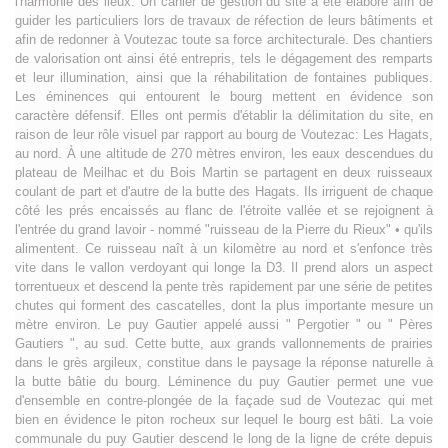
l'harmonie des lieux. Un cahier de gestion du site a été élaboré afin de
guider les particuliers lors de travaux de réfection de leurs bâtiments et
afin de redonner à Voutezac toute sa force architecturale. Des chantiers
de valorisation ont ainsi été entrepris, tels le dégagement des remparts
et leur illumination, ainsi que la réhabilitation de fontaines publiques.
Les éminences qui entourent le bourg mettent en évidence son
caractère défensif. Elles ont permis d'établir la délimitation du site, en
raison de leur rôle visuel par rapport au bourg de Voutezac: Les Hagats,
au nord. À une altitude de 270 mètres environ, les eaux descendues du
plateau de Meilhac et du Bois Martin se partagent en deux ruisseaux
coulant de part et d'autre de la butte des Hagats. Ils irriguent de chaque
côté les prés encaissés au flanc de l'étroite vallée et se rejoignent à
l'entrée du grand lavoir - nommé "ruisseau de la Pierre du Rieux" • qu'ils
alimentent. Ce ruisseau naît à un kilomètre au nord et s'enfonce très
vite dans le vallon verdoyant qui longe la D3. Il prend alors un aspect
torrentueux et descend la pente très rapidement par une série de petites
chutes qui forment des cascatelles, dont la plus importante mesure un
mètre environ. Le puy Gautier appelé aussi " Pergotier " ou " Pères
Gautiers ", au sud. Cette butte, aux grands vallonnements de prairies
dans le grès argileux, constitue dans le paysage la réponse naturelle à
la butte bâtie du bourg. Léminence du puy Gautier permet une vue
d'ensemble en contre-plongée de la façade sud de Voutezac qui met
bien en évidence le piton rocheux sur lequel le bourg est bâti. La voie
communale du puy Gautier descend le long de la ligne de créte depuis