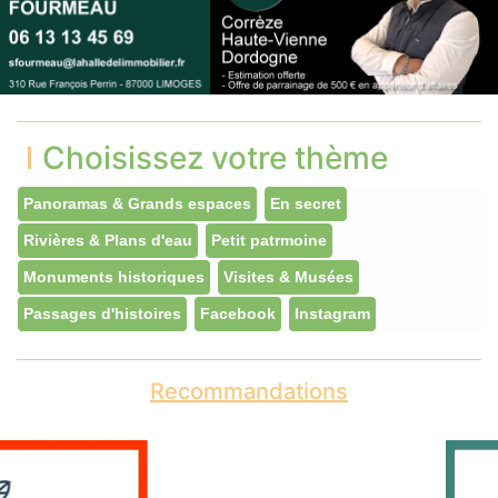
Choisissez votre thème
Panoramas & Grands espaces
En secret
Rivières & Plans d'eau
Petit patrmoine
Monuments historiques
Visites & Musées
Passages d'histoires
Facebook
Instagram
Recommandations