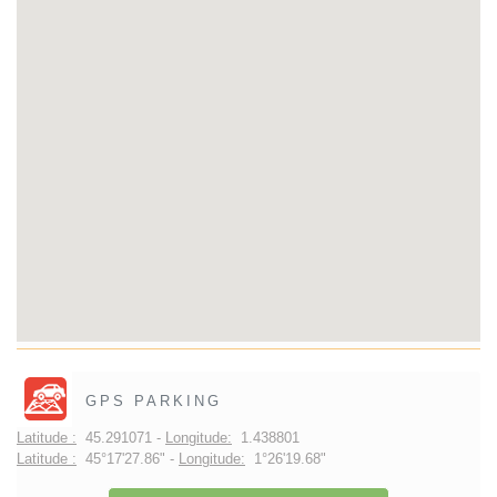
GPS PARKING
Latitude :
45.291071 -
Longitude:
1.438801
Latitude :
45°17'27.86" -
Longitude:
1°26'19.68"