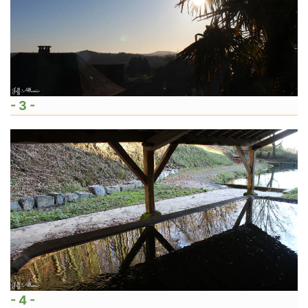
- 3 -
- 4 -