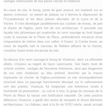
vestiges intéressants de leur passé viticole et médiéval.
Au coeur du site, le bourg, poste de guet avancé, est implanté sur un
éperon schisteux, en rebord de plateau où il domine la dépression de
l'Yssandonnais et les deux plaines alluviales de la Loyre et de la
Vézère. Il s'est développé parallèlement aux courbes de niveau, de part
et d'autre de l'église, point fort de son architecture. Il possède une
façade très pittoresque qui surplombe un ravin sauvage au fond duquel
coule le ruisseau de la Pierre du Rieux, profondément encaissé d'une
cinquantaine de mètres dans son vallon. A l'ouest, la Combe brune, au
creux de laquelle naît le ruisseau de Rebière affluent de la Vézère,
constitue l'autre limite encaissée du site.
Au-dessus d'un ravin sauvage,le bourg de Voutezac, dans sa silhouette
altière, s'impose au regard de façon saisissante. Ses hauts murs de
schiste sombre, vestiges de l'ancienne forteresse, ainsi que étagement
de ses toits d'ardoises au bleu profond, dominés par la masse
imposante du clocher de l'église,constituent un site remarquablement
structuré dans un paysage franchement découpé sur le vallonnement
vert des prairies. Voutezac fut longtemps une forteresse située à
l'extrémité du promontoire : au sud et à l'est, la gorge du ruisseau de la
Pierre du Rieux lui faisait une fortification naturelle. De cette position
défensive, Voutezac a gardé des restes de remparts et divers éléments
architecturaux. Le château, rasé à la fin du XVIfJ siècle, aurait occupé