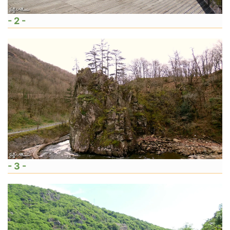
- 2 -
- 3 -