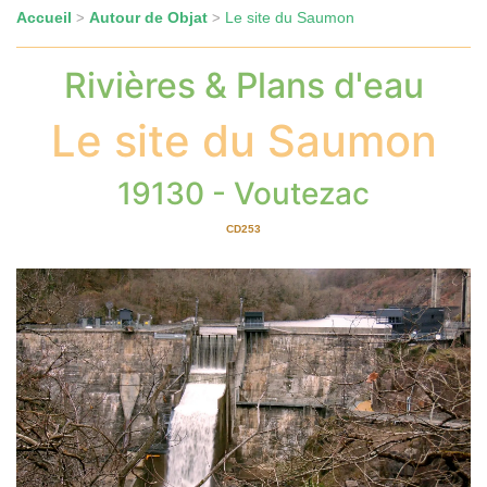
Accueil
Autour de Objat
Le site du Saumon
>
>
Rivières & Plans d'eau
Le site du Saumon
19130 - Voutezac
CD253