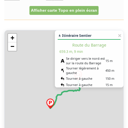
Afficher carte Topo en plein écran
🚶 Itinéraire Sentier
+
Route du Barrage
−
659.3 m, 9 min
Se diriger vers le nord-est
15 m
sur la route du Barrage
Tourner légèrement à
450 m
gauche
Tourner à gauche
150 m
Tourner à gauche
15 m
Tourner à gauche
25 m
Vous êtes arrivé à votre
0 m
destination