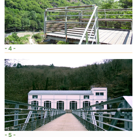
- 4 -
- 5 -