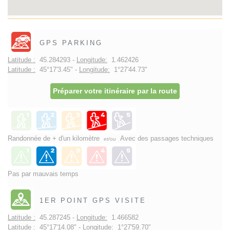
GPS PARKING
Latitude :
45.284293 -
Longitude:
1.462426
Latitude :
45°17'3.45" -
Longitude:
1°27'44.73"
Préparer votre itinéraire par la route
Randonnée de + d'un kilomètre
Avec des passages techniques
et/ou
Pas par mauvais temps
1ER POINT GPS VISITE
Latitude :
45.287245 -
Longitude:
1.466582
Latitude :
45°17'14.08" -
Longitude:
1°27'59.70"