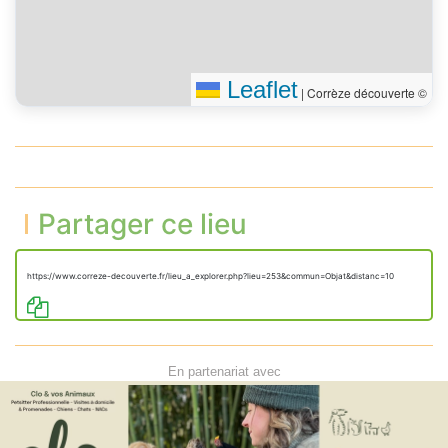
Leaflet
|
Corrèze découverte ©
Partager ce lieu
https://www.correze-decouverte.fr/lieu_a_explorer.php?lieu=253&commun=Objat&distanc=10
En partenariat avec