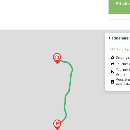
Affiche
🚶 Itinéraire
250.7 m, 3 m
Se dirige
Tourner 
Tourner 
droite
Vous êtes
destinat