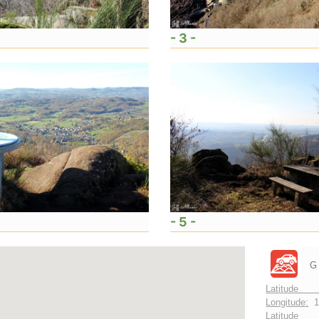
- 3 -
- 5 -
G
Latitude 
Longitude:
1
Latitude 