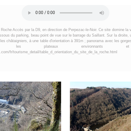
 Roche Accès par la D9, en direction de Perpezac-le-Noir. Ce site domine la 
sous du parking, beau point de vue sur le barrage du Saillant. Sur la droite,
les châtaigniers, à une table d'orientation à 391m ; panorama avec les gorges
 les plateaux environnants et l'
.com/fr/tourisme_detail/table_d_orientation_du_site_de_la_roche.html