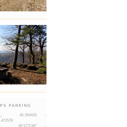
PS PARKING
:
45.284429 -
.472576
:
45°17'3.94" -