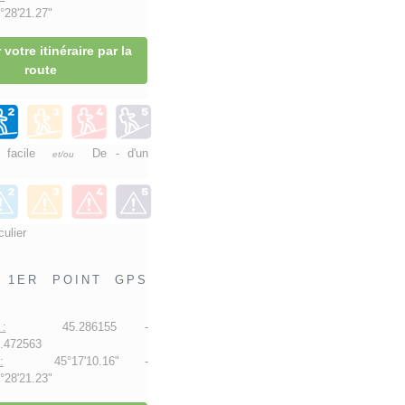
28'21.27"
 votre itinéraire par la
route
e facile
De - d'un
et/ou
culier
1ER POINT GPS
:
45.286155 -
.472563
:
45°17'10.16" -
28'21.23"