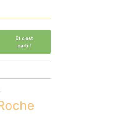
Et c'est
parti !
s
 Roche