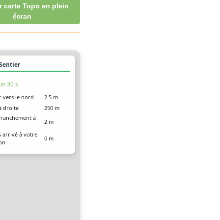
r carte Topo en plein
écran
 Sentier
in 30 s
r vers le nord
2.5 m
à droite
250 m
franchement à
2 m
 arrivé à votre
0 m
ion