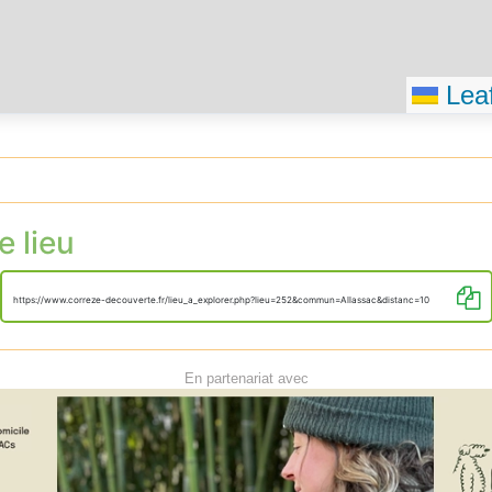
Leaf
e lieu
https://www.correze-decouverte.fr/lieu_a_explorer.php?lieu=252&commun=Allassac&distanc=10
En partenariat avec