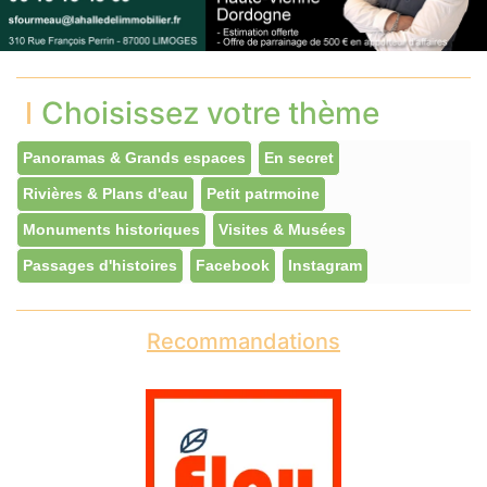
Choisissez votre thème
Panoramas & Grands espaces
En secret
Rivières & Plans d'eau
Petit patrmoine
Monuments historiques
Visites & Musées
Passages d'histoires
Facebook
Instagram
Recommandations