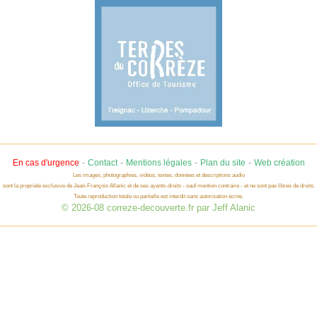
-
-
-
-
En cas d'urgence
Contact
Mentions légales
Plan du site
Web création
Les images, photographies, vidéos, textes, données et descriptions audio
sont la propriété exclusive de Jean-François Allanic et de ses ayants-droits - sauf mention contraire - et ne sont pas libres de droits.
Toute reproduction totale ou partielle est interdit sans autorisation écrite.
© 2026-08 correze-decouverte.fr par Jeff Alanic