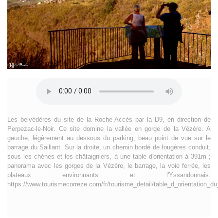
Les belvédères du site de la Roche Accès par la D9, en direction de
Perpezac-le-Noir. Ce site domine la vallée en gorge de la Vézère. A
gauche, légèrement au dessous du parking, beau point de vue sur le
barrage du Saillant. Sur la droite, un chemin bordé de fougères conduit,
sous les chénes et les châtaigniers, à une table d'orientation à 391m ;
panorama avec les gorges de la Vézère, le barrage, la voie ferrée, les
plateaux environnants et l'Yssandonnais.
https://www.tourismecorreze.com/fr/tourisme_detail/table_d_orientation_d