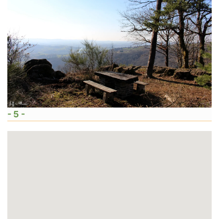
- 5 -