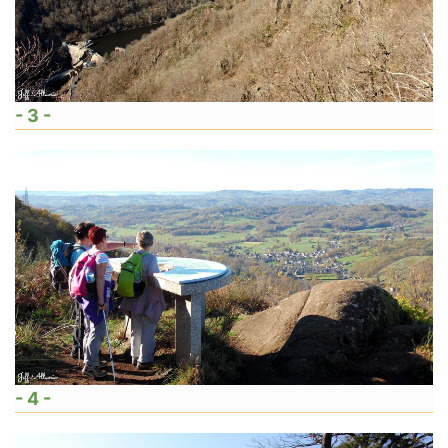
- 3 -
- 4 -