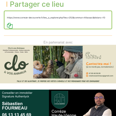
Partager ce lieu
https://www.correze-decouverte.fr/lieu_a_explorer.php?lieu=252&commun=Allassac&distanc=10
En partenariat avec