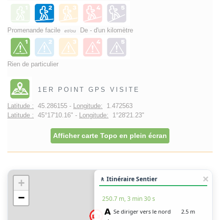
Promenande facile
De - d'un kilomètre
et/ou
Rien de particulier
1ER POINT GPS VISITE
Latitude :
45.286155 -
Longitude:
1.472563
Latitude :
45°17'10.16" -
Longitude:
1°28'21.23"
Afficher carte Topo en plein écran
🚶 Itinéraire Sentier
+
−
250.7 m, 3 min 30 s
Se diriger vers le nord
2.5 m