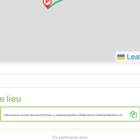
Leaf
e lieu
https://www.correze-decouverte.fr/lieu_a_explorer.php?lieu=250&commun=Allassac&distanc=10
En partenariat avec