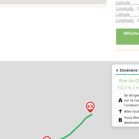
Latitude 
Longitude:
1
Latitude 
Longitude:
1°
Affiche
🚶 Itinéraire
Rue du C
152.7 m, 2 m
Se dirige
sur la r
Combor
Aller tou
Vous êtes
destinati