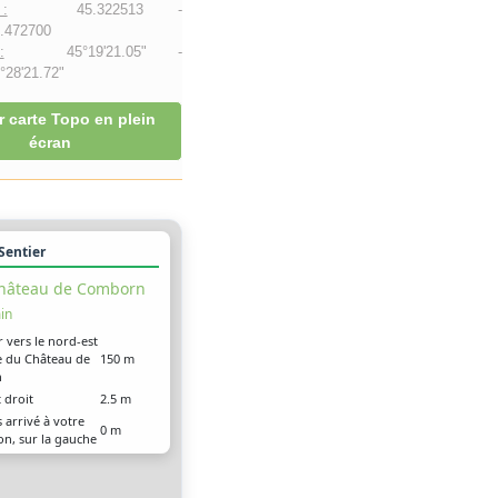
:
45.322513 -
.472700
:
45°19'21.05" -
28'21.72"
r carte Topo en plein
écran
 Sentier
hâteau de Comborn
in
r vers le nord-est
ue du Château de
150 m
n
t droit
2.5 m
 arrivé à votre
0 m
on, sur la gauche