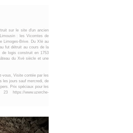
uit sur le site d'un ancien
 Limousin : les Vicomtes de
 de Limoges-Brive. Du XIè au
u fut détruit au cours de la
 de logis construit en 1753
château du Xvè siècle et une
z-vous, Visite contée par les
us les jours sauf mercredi, de
/pers. Prix spéciaux pour les
https://www.uzerche-