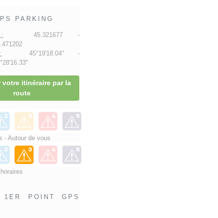
PS PARKING
:
45.321677 -
.471202
:
45°19'18.04" -
28'16.33"
 votre itinéraire par la
route
 - Autour de vous
 horaires
1ER POINT GPS