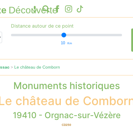
ze
Découverte
Distance autour de ce point
10
Km
assac
Le château de Comborn
>
Monuments historiques
Le château de Combor
19410 - Orgnac-sur-Vézère
CD250