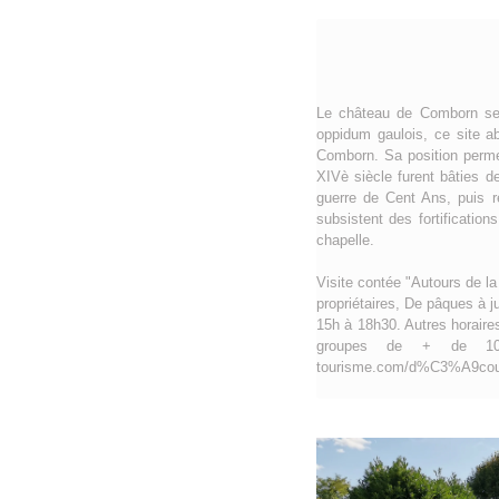
Le château de Comborn se d
oppidum gaulois, ce site a
Comborn. Sa position permet
XIVè siècle furent bâties d
guerre de Cent Ans, puis r
subsistent des fortificatio
chapelle.
Visite contée "Autours de la
propriétaires, De pâques à ju
15h à 18h30. Autres horaires
groupes de + de 10 
tourisme.com/d%C3%A9couvr