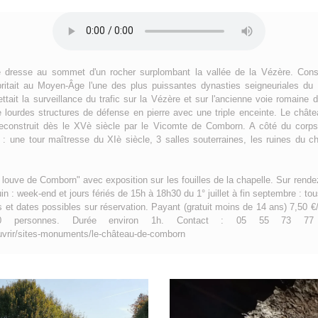
resse au sommet d'un rocher surplombant la vallée de la Vézère. Constr
britait au Moyen-Âge l'une des plus puissantes dynasties seigneuriales du
tait la surveillance du trafic sur la Vézère et sur l'ancienne voie romaine
e lourdes structures de défense en pierre avec une triple enceinte. Le châtea
econstruit dès le XVè siècle par le Vicomte de Comborn. A côté du corps
ns : une tour maîtresse du XIè siècle, 3 salles souterraines, les ruines du 
 louve de Comborn" avec exposition sur les fouilles de la chapelle. Sur rende
in : week-end et jours fériés de 15h à 18h30 du 1° juillet à fin septembre : to
 et dates possibles sur réservation. Payant (gratuit moins de 14 ans) 7,50 €
personnes. Durée environ 1h. Contact : 05 55 73 77 23 
ir/sites-monuments/le-château-de-comborn