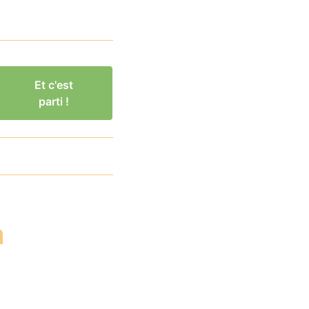
Et c'est
parti !
n