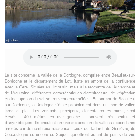
Le site concerne la vallée de la Dordogne, comprise entre Beaulieu-sur-
Dordogne et le département du Lot, juste en amont de la confluence
avec la Gère. Situées en Limousin, mais à la rencontre de l'Auvergne et
de l'Aquitaine, différentes caractéristiques d'architecture, de végétation
et d'occupation du sol se trouvent entremélées. En sortant de Beaulieu-
sur-Dordogne, la Dordogne s'étale paisiblement dans un fond de vallée
large et plat. Les versants principaux, d'orientation est-ouest, sont
élevés - 400 mètres en rive gauche -, souvent très pentus et
dissymétriques. Ils ondulent en une succession de vallons secondaires
arrosés par de nombreux ruisseaux - ceux de Tartarel, de Genièvre, de
Coucoulogne ou encore du Suquet qui offrent autant de points de vue