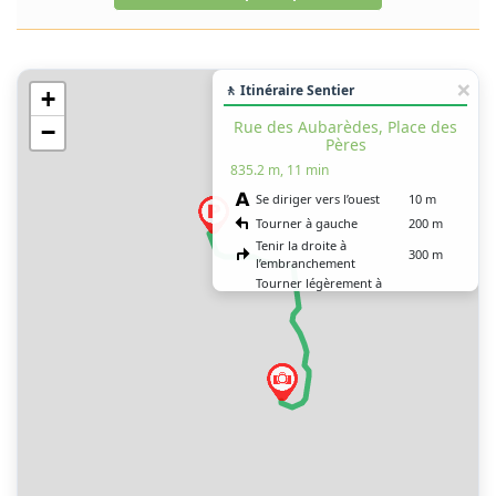
🚶 Itinéraire Sentier
+
Rue des Aubarèdes, Place des
−
Pères
835.2 m, 11 min
Se diriger vers l’ouest
10 m
Tourner à gauche
200 m
Tenir la droite à
300 m
l’embranchement
Tourner légèrement à
gauche sur la rue des
150 m
Aubarèdes
Tourner légèrement à
droite sur la rue du Barry
55 m
du Cros
Tourner à droite sur la
80 m
place des Pères
Aller tout droit sur la rue
60 m
J.B. Poulbrière
Tourner à droite sur la
35 m
place du Marché