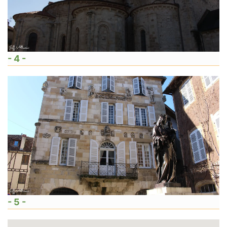
- 4 -
- 5 -