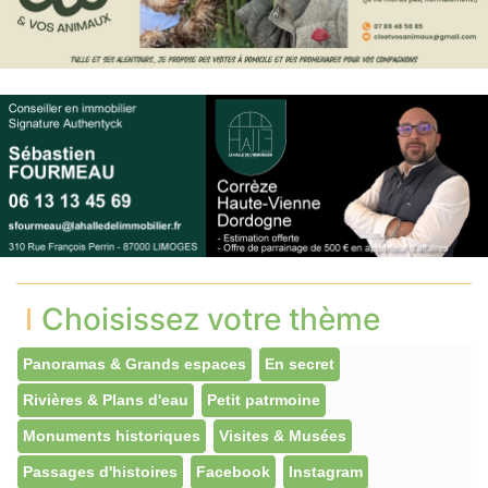
Choisissez votre thème
Panoramas & Grands espaces
En secret
Rivières & Plans d'eau
Petit patrmoine
Monuments historiques
Visites & Musées
Passages d'histoires
Facebook
Instagram