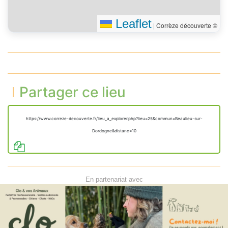
Tourner à droite sur la
7 m
rue de la République
Leaflet
Vous êtes arrivé à votre
|
Corrèze découverte ©
0 m
destination
Partager ce lieu
https://www.correze-decouverte.fr/lieu_a_explorer.php?lieu=25&commun=Beaulieu-sur-
Dordogne&distanc=10
En partenariat avec