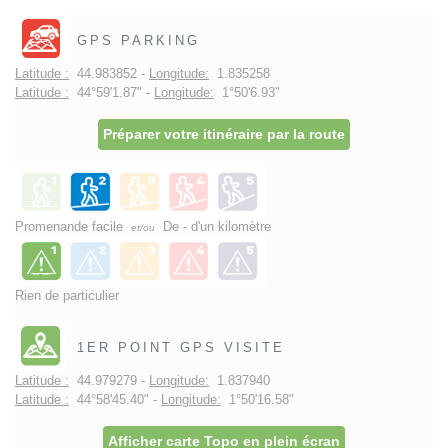
GPS PARKING
Latitude :
44.983852 -
Longitude:
1.835258
Latitude :
44°59'1.87" -
Longitude:
1°50'6.93"
Préparer votre itinéraire par la route
Promenande facile
De - d'un kilomètre
et/ou
Rien de particulier
1ER POINT GPS VISITE
Latitude :
44.979279 -
Longitude:
1.837940
Latitude :
44°58'45.40" -
Longitude:
1°50'16.58"
Afficher carte Topo en plein écran