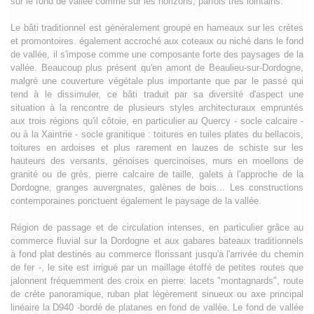
sur le fond de vallée comme sur les horizons, parfois très lointains.
Le bâti traditionnel est généralement groupé en hameaux sur les crétes
et promontoires. également accroché aux coteaux ou niché dans le fond
de vallée, il s'impose comme une composante forte des paysages de la
vallée. Beaucoup plus présent qu'en amont de Beaulieu-sur-Dordogne,
malgré une couverture végétale plus importante que par le passé qui
tend à le dissimuler, ce bâti traduit par sa diversité d'aspect une
situation à la rencontre de plusieurs styles architecturaux empruntés
aux trois régions qu'il côtoie, en particulier au Quercy - socle calcaire -
ou à la Xaintrie - socle granitique : toitures en tuiles plates du bellacois,
toitures en ardoises et plus rarement en lauzes de schiste sur les
hauteurs des versants, génoises quercinoises, murs en moellons de
granité ou de grès, pierre calcaire de taille, galets à l'approche de la
Dordogne, granges auvergnates, galènes de bois... Les constructions
contemporaines ponctuent également le paysage de la vallée.
Région de passage et de circulation intenses, en particulier grâce au commerce fluvial sur la Dordogne et aux gabares bateaux traditionnels à fond plat destinés au commerce florissant jusqu'à l'arrivée du chemin de fer -, le site est irrigué par un maillage étoffé de petites routes que jalonnent fréquemment des croix en pierre: lacets "montagnards", route de créte panoramique, ruban plat légèrement sinueux ou axe principal linéaire la D940 -bordé de platanes en fond de vallée. Le fond de vallée ample et plat permet une occupation du sol par l'agriculture et l'industrie plus marquée qu'en amont de Beaulieu-sur-Dordogne: cultures, vastes prairies planes, peupleraies, gravières et parcs d'activités industrielles ou commerciales se partagent la plaine alluviale souvent drainée, parfois remblayée. Sur les coteaux, les vignes qui couvraient 25 à 50% du territoire en 1862 - à leur apogée avant les épidémies de phylloxera et d'oïdium - sont désormais très discrètes avec des cabanes en pierre dispersées sur les pentes ou des petites parcelles ponctuelles. Malgré une diminution des terres cultivées, bois, pâtures et vergers se partagent équitable-ment les versants. Le noyer est bien présent sous forme de noyeraies, d'alignements en limite de parcelle ou en ponctuation au bord des routes. Depuis quelques années, la culture de la fraise se développe. De manière générale, la végétation révèle globalement un climat beaucoup plus doux qu'en amont. Les seuls bourgs en bord de la rivière sont Beaulieu-sur-Dordogne et Liourdres. À une altitude de 146 mètres, Beaulieu-sur-Dordogne se loge dans le creux d'un grand méandre de la Dordogne divisé en plusieurs bras - qui ont sans doute longtemps facilité la traversée de la rivière - au pied d'un versant qui culmine à plus de 200 mètres au-dessus de la ville, lui offrant ainsi une toile de fond boisée des plus pittoresques. La cité s'est développée sur l'emplacement d'un village de pécheurs nommé "Vellinus", autour d'une abbaye bénédictine, l'abbatiale Saint-Pierre classée au titre des monuments historiques en 1843. Cette dernière a été fondée, avec l'aide de 12 moines venus de Solignac - dans la continuité d'un monastère bénédictin, lui-méme fondé après 856 -, par Rodolphe de Turenne, archevéque de Bourges à qui l'on attribue également l'origine du nom de la ville: le texte de fondation de l'abbaye, consigné dans le cartulaire de l'édifice religieux, rapporte que devant la splendeur du lieu, Rodolphe de Turenne ne put s'empécher de le baptiser "bellus locus", soit " beau lieu " en français. Reconstruite à partir du XIIe siècle dans un grès ocre très pâle appareillé en moellons régulièrement taillés et assises, l'abbatiale s'impose comme la plus grande église corrézienne avec ses 62 mètres de long. De style roman, elle possède notamment un portail méridional et un tympan, chef-d'oeuvre remarquablement sculpté vers 1130 à l'abri d'un porche massif évoquant les trois mondes: le ciel, la terre et l'enfer. La cité s'est considérablement enrichie et développée en devenant, dès le Moyen Age, une étape essentielle de pèlerinage sur les chemins de Saint-Jacques-de-Compostelle, entre Limoges et Aurillac vers Figeac, Conques, Moissac et Toulouse. Initialement ceinte de remparts et de trois portes, la ville de Beaulieu-sur-Dordogne s'est étendue de manière ra-dioconcentrique en faubourgs portant les noms de Mirabel, la Grave, le Gros et Barry majeur. La cité a conservé une architecture médiévale identifiable, plusieurs maisons à loggia ou balcons en bois, des encorbellements et un lacis de ruelles représentatif. Les galets de la rivière ont été utilisés en façade des bâtiments et au sol. La place du marché est entourée de maisons à colombages datant du XVIIe siècle et de façades restaurées. Au bord de la rivière et de la ville médiévale, dans le faubourg du Barry majeur - ancien village de pécheurs de Vellmus -, se trouve la chapelle des Pénitents, construite au XIIe siècle et autrefois église Notre-Dame du Port-Haut, à destination des paroissiens de Beaulieu-sur-Dordogne. L'ensemble formé par cette chapelle positionnée sur un léger bombement du relief, la rivière, les quais, la cité en toile de fond et le coteau boisé constitue un paysage emblématique souvent utilisé pour représenter la vallée de la Dordogne ou plus largement le sud corrézien. En amont de la vieille ville, les quais évoquent l'ancien port et le passage des gabares puis des gabariers revenant à pied de Libourne. Les maisons - dont celle dite du "Vieux Mann ", datée de 1723 - relèvent pour la plupart des XVIIè et XVIIIè siècles. Le boulevard de Turenne ceinture la vieille ville et retrace le périmètre des anciens remparts. De belles demeures bourgeoises avec tourelles, pigeonniers et girouettes sont agrémentées par des jardins pour la plupart créés au XVIIIè siècle sur les anciens fossés au pied des remparts. Parfois soutenus ou clos par de grands murs de pierre, ils abritent une végétation exotique particulièrement en vogue au XIXe siècle et des essences appréciant les climats doux palmiers, magnolias ou encore bananiers -, en accord avec le surnom de la ville : la "Riviera Limousine". La situation pittoresque de la ville et ses multiples richesses patrimoniales et architecturales attirent un grand nombre de visiteurs et lui confèrent une grande renommée. Liourdres est implanté au pied des versants, à proximité de la rivière, notamment son église. Le village se développe près de la route D41 de fond de vallée reliant Beaulieu-sur-Dordogne à Puybrun par la rive droite. Sa situation intermédiaire entre le Quercy et le pays de Beaulieu-sur-Dordogne se traduit par une architecture disparate. Le bourg abrite également une fontaine de dévotion et un pigeonnier circulaire. De Liourdres, vers le nord en direction d'Astaillac, la D41 jouxte la Dordogne au niveau du hameau La Cassagne. La route a été creusée dans le roc appelé "le roc de Carbe". À cet endroit, une élévation rocheuse s'oppose avec la plaine agricole. Ce contraste saisissant s'apprécie d'autant plus dans ce sens de circulation. Bourgs et hameaux sont généralement perchés sur les versants et bien souvent accrochés à de fortes pentes. Les églises y témoignent d'une forte relation avec le paysage ou le "génie des lieux"; clochers-murs cadrant des vues lointaines, situation perchée au plus près du ciel... En rive gauche, placée sur un promontoire dominant Beaulieu-sur-Dordogne, la partie haute du bourg d'Altillac offre de belles vues plongeantes sur la cité et la rivière. Cette position favorable laisse penser que le village était probablement un poste avancé de Beaulieu-sur-Dordogne. Son église Saint-Etienne - inscrite à l'inventaire supplémentaire des monuments historiques en 1975 -, édifiée au XVIe siècle sur le sommet de la butte, possède un remarquable clocher-porche daté du XI- siècle, qui donne sur les crétes du versant opposé. Dans sa partie basse, Altillac s'est développée de part et d'autre de la D940, voie de desserte principale en fond de vallée. Elle comporte un ancien port, la mairie et l'école, des commerces et habitations. En rive droite, sur les hauteurs du versant qui surplombe Beaulieu-sur-Dordogne, le bourg de Sioniac - dont l'église a été inscrite à l'inventaire supplémentaire des monuments historiques en 1949 se serre sur la ligne de créte émergeant au-dessus de deux vallons arrosés par des affluents de la Dordogne. Sa partie ancienne présente une configuration de village-rue. Au nord du village, une prairie préserve le premier plan nécessaire à la lecture de la silhouette bâtie où se dressent l'église romane et son clocher-mur percé de deux baies abritant les cloches. Sur le méme versant, mais plus au sud, le bourg d'Astaillac se déploie également sur une ligne de créte qui plonge plus rapidement vers la Dordogne. Il permet ainsi des vues remarquables, notamment dans l'axe de la rivière et plus largement sur le fond de vallée. Un belvédère aménagé entre l'église et la mairie, proche de la place publique, offre des vues sur des horizons très lointains. Riche de nombreuses constructions anciennes, le village procure une impression d'harmonie architecturale. Son caractère perché et linéaire se perçoit particulièrement bien depuis la route de créte voisine, passant de l'autre côté du ruisseau de Fontanille par Cassagne. Plus à l'ouest, le bourg de Bilhac, implanté sur un site castrai, se niche de nos jours dans un paysage cultivé de noyeraies. L'église du XIIe siècle, dont l'abside est inscrite au titre des monuments historiques depuis 1925, est une ancienne chapelle castrale. Son clocher octogonal bardé d'ardoises date du XIXè siècle. La route D153E au nord de Bilhac, en direction de Sioniac, est une route de créte qui, méme si elle n'offre pas de point de vue sur le site, mérite d'étre parcourue pour ses espaces visuels ouverts et généreux. Les villages d'altitude perchés sur le versant est, en rive gauche et au sud-est d'Altillac Le Treil, Freyssignes et Fontmerle -, sont desservis depuis le fond de vallée par une remarquable petite route en lacets qui offre, une fois les bois passés, des vues saisissantes tant sur le fond de vallée que sur les horizons lointains. Quelques châteaux ponctuent le paysage de la vallée: le château du Doux, celui de La Majone édifié en léger surplomb du fond de vallée près d'Altillac, le château d'Estresse, dont les façades et toitures sont inscrites à l'inventaire supplémentaire des monuments historiques et qui a été construit au XVe siècle et remanié jusqu'au XVIIIe siècle. Proche de la rivière, ce dernier associe traces de système défensif et recherche de raffinement de la Renaissance, avec un parc en terrasse sur la Dordogne comportant deux ifs millénaires. Enfin, La Geneste se trouve sur la route de Liourdres et le château de Bilhac, qui côtoie l'église, s'inscrit au coeur d'un remarquable parc pourvu de grands arbres. Depuis l'arrété de protection, des évolutions se sont fa