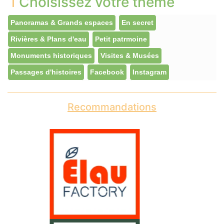
Choisissez votre thème
Panoramas & Grands espaces
En secret
Rivières & Plans d'eau
Petit patrmoine
Monuments historiques
Visites & Musées
Passages d'histoires
Facebook
Instagram
Recommandations