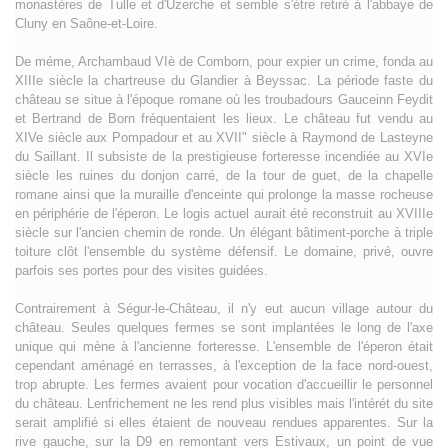
monastères de Tulle et d'Uzerche et semble s'étre retiré à l'abbaye de
Cluny en Saône-et-Loire.
De méme, Archambaud VIè de Comborn, pour expier un crime, fonda au
XIIIe siècle la chartreuse du Glandier à Beyssac. La période faste du
château se situe à l'époque romane où les troubadours Gauceinn Feydit
et Bertrand de Born fréquentaient les lieux. Le château fut vendu au
XIVe siècle aux Pompadour et au XVII" siècle à Raymond de Lasteyne
du Saillant. Il subsiste de la prestigieuse forteresse incendiée au XVIe
siècle les ruines du donjon carré, de la tour de guet, de la chapelle
romane ainsi que la muraille d'enceinte qui prolonge la masse rocheuse
en périphérie de l'éperon. Le logis actuel aurait été reconstruit au XVIIIe
siècle sur l'ancien chemin de ronde. Un élégant bâtiment-porche à triple
toiture clôt l'ensemble du système défensif. Le domaine, privé, ouvre
parfois ses portes pour des visites guidées.
Contrairement à Ségur-le-Château, il n'y eut aucun village autour du
château. Seules quelques fermes se sont implantées le long de l'axe
unique qui mène à l'ancienne forteresse. L'ensemble de l'éperon était
cependant aménagé en terrasses, à l'exception de la face nord-ouest,
trop abrupte. Les fermes avaient pour vocation d'accueillir le personnel
du château. Lenfrichement ne les rend plus visibles mais l'intérét du site
serait amplifié si elles étaient de nouveau rendues apparentes. Sur la
rive gauche, sur la D9 en remontant vers Estivaux, un point de vue