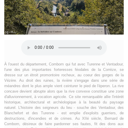
À l'ouest du département, Comborn qui fut avec Turenne et Ventadour,
l'une des plus importantes forteresses féodales de la Corrèze, se
dresse sur un étroit promontoire rocheux, au coeur des gorges de la
Vézère. Au droit des ruines, la rivière s'engage dans une série de
méandres dont le plus ample vient ceinturer le pied de l'éperon. La rive
concave devient abrupte alors que la rive convexe constitue une zone
d'alluvionnement, à vocation agricole. Ce site remarquable allie l'intérét
historique, architectural et archéologique à la beauté du paysage
naturel. L'histoire des seigneurs du lieu - souche des Ventadour, des
Blanchefort et des Turenne - est emplie d'exploits guerriers, de
destructions, d'incendies et de crimes. Au XIIé siècle, Bernard de
Comborn, désireux de faire pardonner ses fautes, fit des dons aux