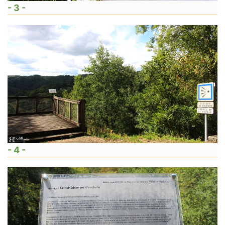
- 3 -
- 4 -