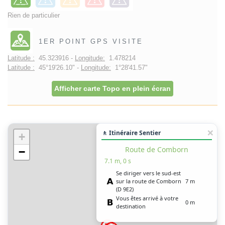
Rien de particulier
1ER POINT GPS VISITE
Latitude :
45.323916 -
Longitude:
1.478214
Latitude :
45°19'26.10" -
Longitude:
1°28'41.57"
Afficher carte Topo en plein écran
🚶 Itinéraire Sentier
+
Route de Comborn
−
7.1 m, 0 s
Se diriger vers le sud-est
sur la route de Comborn
7 m
(D 9E2)
Vous êtes arrivé à votre
0 m
destination