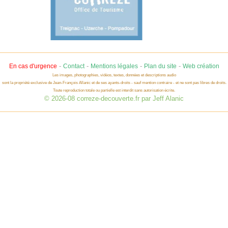
-
-
-
-
En cas d'urgence
Contact
Mentions légales
Plan du site
Web création
Les images, photographies, vidéos, textes, données et descriptions audio
sont la propriété exclusive de Jean-François Allanic et de ses ayants-droits - sauf mention contraire - et ne sont pas libres de droits.
Toute reproduction totale ou partielle est interdit sans autorisation écrite.
© 2026-08 correze-decouverte.fr par Jeff Alanic