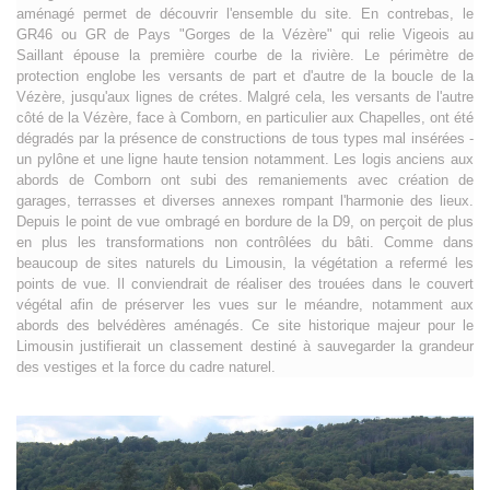
aménagé permet de découvrir l'ensemble du site. En contrebas, le
GR46 ou GR de Pays "Gorges de la Vézère" qui relie Vigeois au
Saillant épouse la première courbe de la rivière. Le périmètre de
protection englobe les versants de part et d'autre de la boucle de la
Vézère, jusqu'aux lignes de crétes. Malgré cela, les versants de l'autre
côté de la Vézère, face à Comborn, en particulier aux Chapelles, ont été
dégradés par la présence de constructions de tous types mal insérées -
un pylône et une ligne haute tension notamment. Les logis anciens aux
abords de Comborn ont subi des remaniements avec création de
garages, terrasses et diverses annexes rompant l'harmonie des lieux.
Depuis le point de vue ombragé en bordure de la D9, on perçoit de plus
en plus les transformations non contrôlées du bâti. Comme dans
beaucoup de sites naturels du Limousin, la végétation a refermé les
points de vue. Il conviendrait de réaliser des trouées dans le couvert
végétal afin de préserver les vues sur le méandre, notamment aux
abords des belvédères aménagés. Ce site historique majeur pour le
Limousin justifierait un classement destiné à sauvegarder la grandeur
des vestiges et la force du cadre naturel.