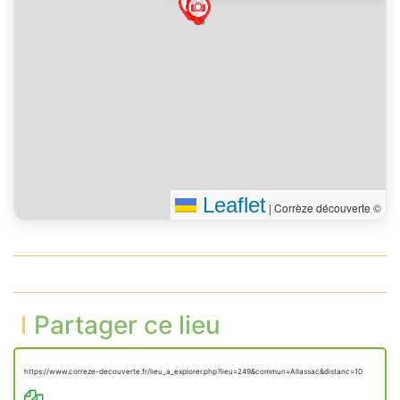
Leaflet
|
Corrèze découverte ©
Partager ce lieu
https://www.correze-decouverte.fr/lieu_a_explorer.php?lieu=249&commun=Allassac&distanc=10