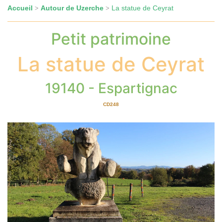
Accueil
Autour de Uzerche
La statue de Ceyrat
>
>
Petit patrimoine
La statue de Ceyrat
19140 - Espartignac
CD248