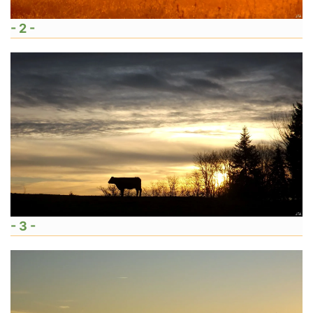
- 2 -
- 3 -