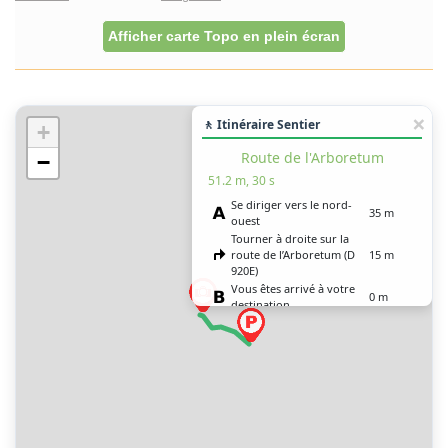
Afficher carte Topo en plein écran
🚶 Itinéraire Sentier
+
Route de l'Arboretum
−
51.2 m, 30 s
Se diriger vers le nord-
35 m
ouest
Tourner à droite sur la
route de l’Arboretum (D
15 m
920E)
Vous êtes arrivé à votre
0 m
destination