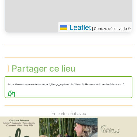
Leaflet
|
Corrèze découverte ©
Partager ce lieu
https://www.correze-decouverte.fr/lieu_a_explorer.php?lieu=248&commun=Uzerche&distanc=10
En partenariat avec