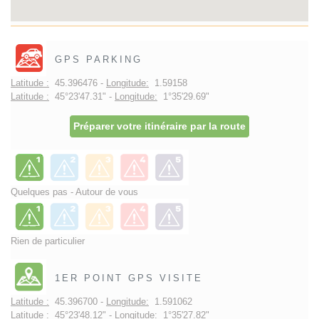
GPS PARKING
Latitude :
45.396476 -
Longitude:
1.59158
Latitude :
45°23'47.31" -
Longitude:
1°35'29.69"
Préparer votre itinéraire par la route
Quelques pas - Autour de vous
Rien de particulier
1ER POINT GPS VISITE
Latitude :
45.396700 -
Longitude:
1.591062
Latitude :
45°23'48.12" -
Longitude:
1°35'27.82"