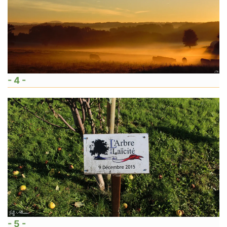
- 4 -
- 5 -