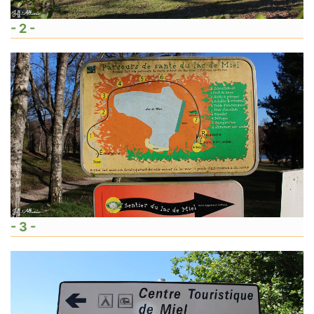
- 2 -
- 3 -