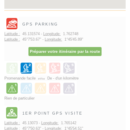
GPS PARKING
Latitude :
45.131574 -
Longitude:
1.762748
Latitude :
45°7'53.67" -
Longitude:
1°45'45.89"
Préparer votre itinéraire par la route
Promenande facile
De - d'un kilomètre
et/ou
Rien de particulier
1ER POINT GPS VISITE
Latitude :
45.13073 -
Longitude:
1.765142
Latitude :
45°7'50.63" -
Longitude:
1°45'54.51"