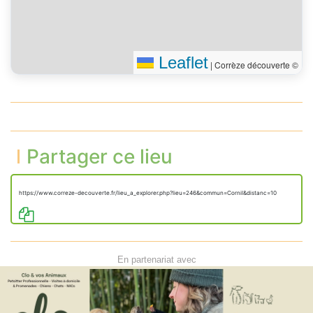
Leaflet
|
Corrèze découverte ©
Partager ce lieu
https://www.correze-decouverte.fr/lieu_a_explorer.php?lieu=246&commun=Cornil&distanc=10
En partenariat avec