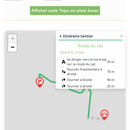
Afficher carte Topo en plein écran
🚶 Itinéraire Sentier
+
Route du Lac
−
304.4 m, 3 min
Se diriger vers le nord-est
35 m
sur la route du Lac
Tourner franchement à
70 m
droite
Tourner à droite
90 m
Tourner à droite
25 m
Tourner légèrement à
70 m
droite
Vous êtes arrivé à votre
0 m
destination, sur la gauche