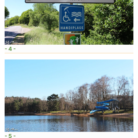
- 4 -
- 5 -