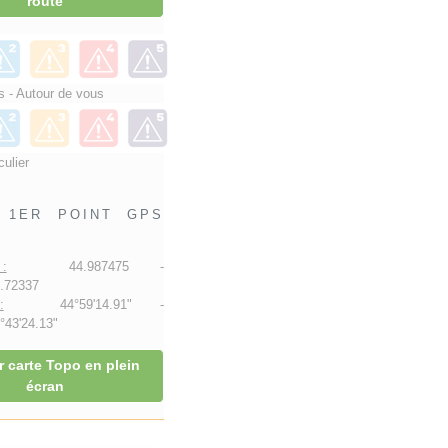
route
 - Autour de vous
culier
1ER POINT GPS
:
44.987475 -
.72337
:
44°59'14.91" -
43'24.13"
r carte Topo en plein
écran