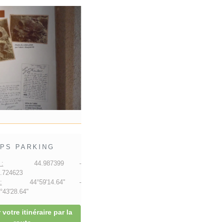
PS PARKING
:
44.987399 -
.724623
:
44°59'14.64" -
43'28.64"
 votre itinéraire par la