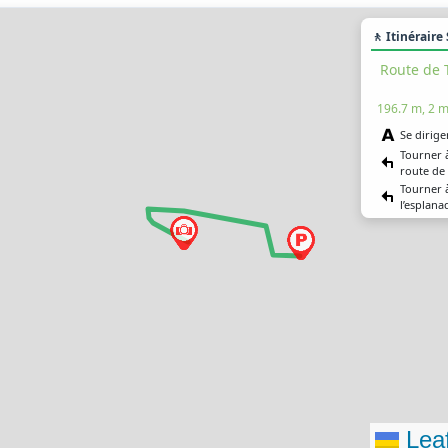
🚶 Itinéraire
Route de 
196.7 m, 2 m
Se dirige
Tourner 
route de 
Tourner 
l’esplana
Vous êtes
destinati
Rue du Mu
246.2 m, 3 m
Se diriger
Tourner à
rue du 
Tourner à
l’esplana
Vous êtes
Leaf
destinati