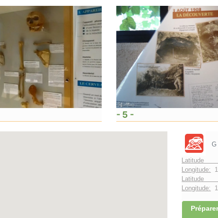
- 5 -
G
Latitude 
Longitude:
1
Latitude 
Longitude:
1°
Préparer