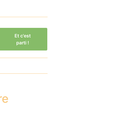
Et c'est
parti !
re