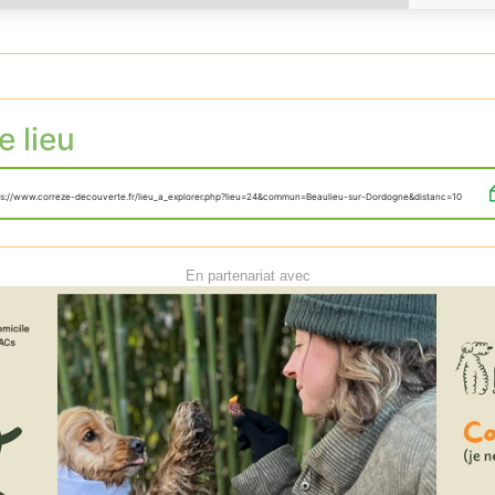
e lieu
ps://www.correze-decouverte.fr/lieu_a_explorer.php?lieu=24&commun=Beaulieu-sur-Dordogne&distanc=10
En partenariat avec