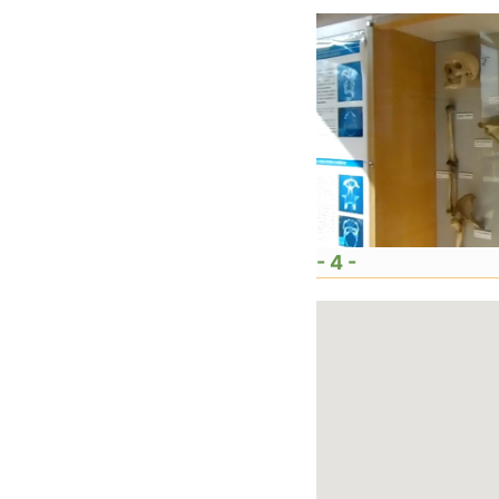
- 4 -