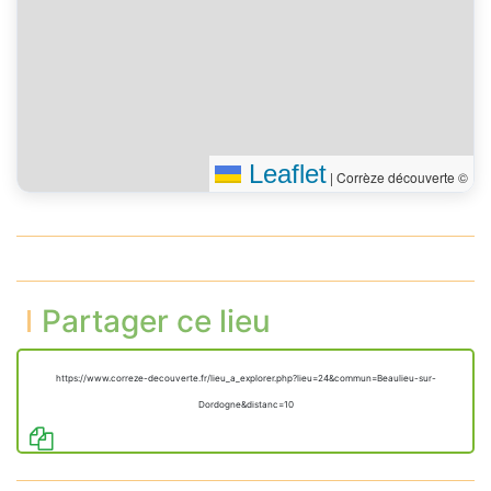
246.2 m, 3 min 30 s
Se diriger vers l’est
50 m
Tourner à droite sur la
25 m
rue du Musée
Tourner à droite sur
150 m
l’esplanade des Bouffias
Vous êtes arrivé à votre
0 m
Leaflet
destination, sur la gauche
|
Corrèze découverte ©
Partager ce lieu
https://www.correze-decouverte.fr/lieu_a_explorer.php?lieu=24&commun=Beaulieu-sur-
Dordogne&distanc=10