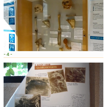
- 4 -