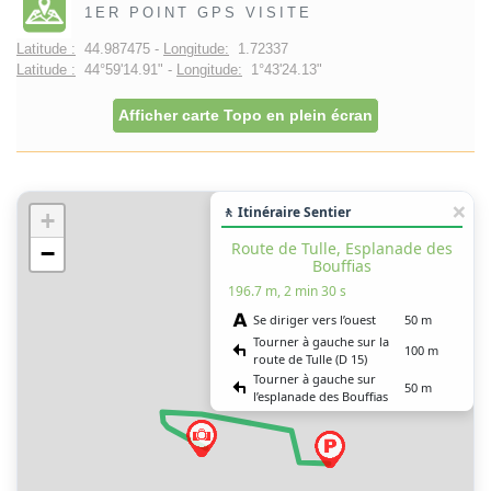
1ER POINT GPS VISITE
Latitude :
44.987475 -
Longitude:
1.72337
Latitude :
44°59'14.91" -
Longitude:
1°43'24.13"
Afficher carte Topo en plein écran
🚶 Itinéraire Sentier
+
Route de Tulle, Esplanade des
−
Bouffias
196.7 m, 2 min 30 s
Se diriger vers l’ouest
50 m
Tourner à gauche sur la
100 m
route de Tulle (D 15)
Tourner à gauche sur
50 m
l’esplanade des Bouffias
Vous êtes arrivé à votre
0 m
destination, sur la droite
Rue du Musée, Esplanade des
Bouffias