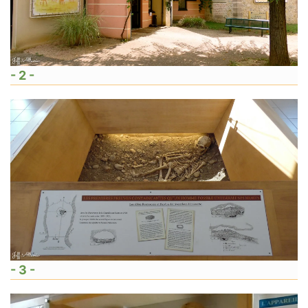
- 2 -
- 3 -