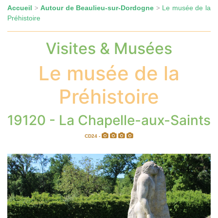
Accueil
Autour de Beaulieu-sur-Dordogne
Le musée de la
>
>
Préhistoire
Visites & Musées
Le musée de la
Préhistoire
19120 - La Chapelle-aux-Saints
CD24 -