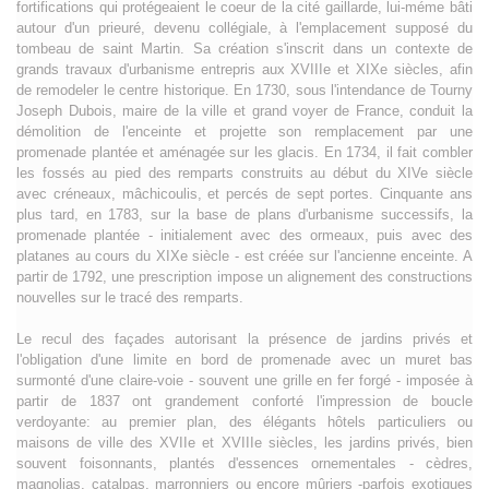
fortifications qui protégeaient le coeur de la cité gaillarde, lui-méme bâti
autour d'un prieuré, devenu collégiale, à l'emplacement supposé du
tombeau de saint Martin. Sa création s'inscrit dans un contexte de
grands travaux d'urbanisme entrepris aux XVIIIe et XIXe siècles, afin
de remodeler le centre historique. En 1730, sous l'intendance de Tourny
Joseph Dubois, maire de la ville et grand voyer de France, conduit la
démolition de l'enceinte et projette son remplacement par une
promenade plantée et aménagée sur les glacis. En 1734, il fait combler
les fossés au pied des remparts construits au début du XIVe siècle
avec créneaux, mâchicoulis, et percés de sept portes. Cinquante ans
plus tard, en 1783, sur la base de plans d'urbanisme successifs, la
promenade plantée - initialement avec des ormeaux, puis avec des
platanes au cours du XIXe siècle - est créée sur l'ancienne enceinte. A
partir de 1792, une prescription impose un alignement des constructions
nouvelles sur le tracé des remparts.
Le recul des façades autorisant la présence de jardins privés et
l'obligation d'une limite en bord de promenade avec un muret bas
surmonté d'une claire-voie - souvent une grille en fer forgé - imposée à
partir de 1837 ont grandement conforté l'impression de boucle
verdoyante: au premier plan, des élégants hôtels particuliers ou
maisons de ville des XVIIe et XVIIIe siècles, les jardins privés, bien
souvent foisonnants, plantés d'essences ornementales - cèdres,
magnolias, catalpas, marronniers ou encore mûriers -parfois exotiques