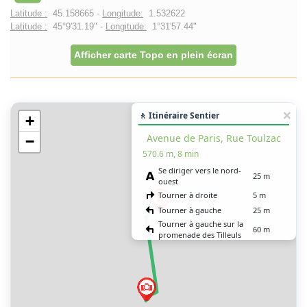
Latitude :
45.158665 -
Longitude:
1.532622
Latitude :
45°9'31.19" -
Longitude:
1°31'57.44"
Afficher carte Topo en plein écran
🚶 Itinéraire Sentier
+
Avenue de Paris, Rue Toulzac
−
570.6 m, 8 min
Se diriger vers le nord-
25 m
ouest
Tourner à droite
5 m
Tourner à gauche
25 m
Tourner à gauche sur la
60 m
promenade des Tilleuls
Tourner légèrement à
gauche sur l’avenue de
200 m
Paris (D 920)
Aller tout droit sur la rue
200 m
Toulzac
Tourner à droite
70 m