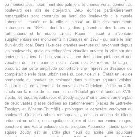
ou méridionales, notamment des palmiers et chénes verts, donnent au
boulevard des airs de cité-jardin. Deux édifices particulièrement
remarquables sont construits au bord des boulevards : le musée
Labenche - musée de la ville et classé au titre des monuments
historiques en 1886 - dont les jardins présentent des traces de
fortifications et le musée Ernest Rupin - inscrit à l'inventaire
supplémentaire des monuments historiques en 1927 - qui porte le nom
d'un érudit local. Dans l'axe des grandes avenues qui rayonnent depuis
les boulevards, quelques échappées visuelles ouvrent la ville sur des
horizons lointains. Le boulevard avait une destination piétonne et une
vocation de lien urbain et social. Avec ses 20 mètres de large, il
procurait par cette amplitude confortable une impression d'espace qui
complétait bien le tissu urbain serré du coeur de ville. C'était un lieu de
promenade qui pouvait se prolonger dans plusieurs squares voisins.
Construits à l'emplacement du couvent des Cordeliers, édifié au XIIIe
siècle sur la route de Turenne, et de l'Hôpital général fondé au XVIIe
siècle, les squares Auboiroux et Boudy aujourd'hui situés en arrière-plan
de deux vastes places dédiées au stationnement (places de Lattre-de-
Tassigny et Winston-Churchill) - prolongent le caractère verdoyant du
boulevard. Quelques arbres remarquables, dont un anneau de tilleuls
entourant un cèdre, un magnifique tulipier et des marronniers rouges,
ponctuent une vaste pelouse dans le square Auboiroux, tandis que le
square Boudy est un jardin plus fleuri qui abrite une sculpture