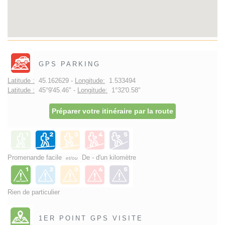
GPS PARKING
Latitude :
45.162629 -
Longitude:
1.533494
Latitude :
45°9'45.46" -
Longitude:
1°32'0.58"
Préparer votre itinéraire par la route
Promenande facile
De - d'un kilomètre
et/ou
Rien de particulier
1ER POINT GPS VISITE