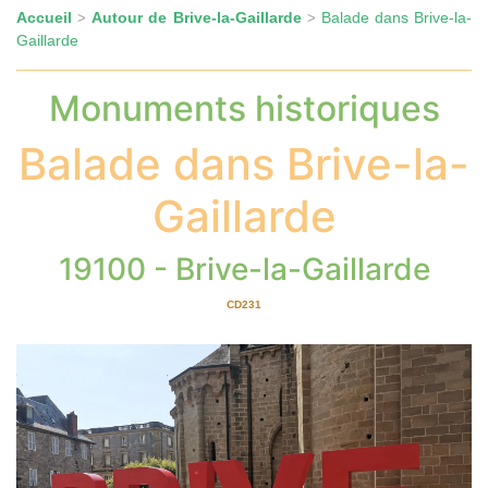
Accueil
Autour de Brive-la-Gaillarde
Balade dans Brive-la-
>
>
Gaillarde
Monuments historiques
Balade dans Brive-la-
Gaillarde
19100 - Brive-la-Gaillarde
CD231