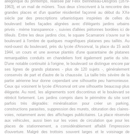
allégorique du printemps, réalisée par Félix Benneteau-Desgrois (1879-
1963), et un mail de mûriers. Tous deux s'inscrivent à la rencontre des
grandes places et d'un quartier résidentiel façonné au début du XXe
siècle par des prescriptions urbanistiques inspirées de celles du
boulevard: belles façades alignées avec d'élégants jardins urbains
privés - méme transparence -, suivies d'allées piétonnes bordées ici de
tilleuls. Entre les deux jardins clos, le square Scamaroni s'ouvre sur le
boulevard à l'ombre de quelques magnifiques platanes peu taillés. Au
nord-ouest du boulevard, près du lycée d'Arsonval, la place du 15 août
1944, un cours et une avenue plantés d'une quarantaine de platanes
remarquables conduits en chandeliers font également partie du site.
D'une notable continuité à l'origine, le boulevard se distingue encore par
ses lignes de grands platanes - plus de 120 sujets -, généralement
conservés de part et d'autre de la chaussée. La taille très sévère de la
partie aérienne leur donne cependant une silhouette peu harmonieuse.
Ceux qui voisinent le lycée d'Arsonval ont une silhouette beaucoup plus
élégante. Au nord, les alignements sont discontinus et le boulevard se
rétrécit fortement. Les jardins compris dans le périmètre du site sont
parfois très dégradés: minéralisation pour créer un parking,
constructions parasites, suppression des murets, obturation des claires-
voies, notamment avec des affichages publicitaires. La place réservée
aux véhicules, aussi bien sur les voies de circulation que pour les
places de stationnement, a considérablement affaibli l'impression
d'ouverture. Malgré des trottoirs souvent larges et le voisinage de