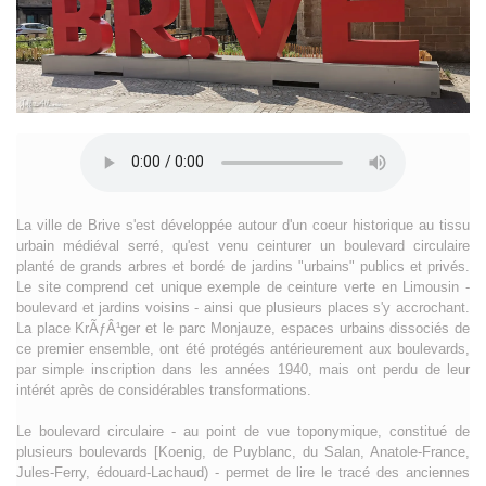
La ville de Brive s'est développée autour d'un coeur historique au tissu
urbain médiéval serré, qu'est venu ceinturer un boulevard circulaire
planté de grands arbres et bordé de jardins "urbains" publics et privés.
Le site comprend cet unique exemple de ceinture verte en Limousin -
boulevard et jardins voisins - ainsi que plusieurs places s'y accrochant.
La place KrÃƒÂ¹ger et le parc Monjauze, espaces urbains dissociés de
ce premier ensemble, ont été protégés antérieurement aux boulevards,
par simple inscription dans les années 1940, mais ont perdu de leur
intérét après de considérables transformations.
Le boulevard circulaire - au point de vue toponymique, constitué de
plusieurs boulevards [Koenig, de Puyblanc, du Salan, Anatole-France,
Jules-Ferry, édouard-Lachaud) - permet de lire le tracé des anciennes