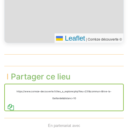
Tourner légèrement à
10 m
gauche
Vous êtes arrivé à votre
0 m
destination
Leaflet
|
Corrèze découverte ©
Partager ce lieu
https://www.correze-decouverte.fr/lieu_a_explorer.php?lieu=231&commun=Brive-la-
Gaillarde&distanc=10
En partenariat avec