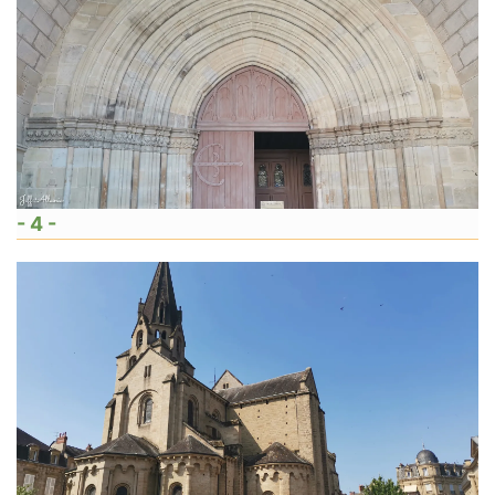
- 4 -