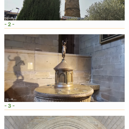
- 2 -
- 3 -