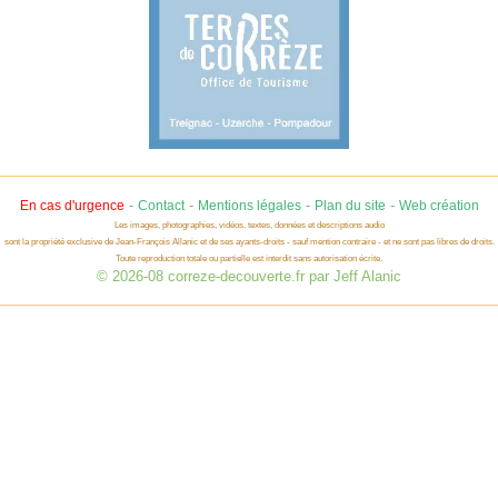
-
-
-
-
En cas d'urgence
Contact
Mentions légales
Plan du site
Web création
Les images, photographies, vidéos, textes, données et descriptions audio
sont la propriété exclusive de Jean-François Allanic et de ses ayants-droits - sauf mention contraire - et ne sont pas libres de droits.
Toute reproduction totale ou partielle est interdit sans autorisation écrite.
© 2026-08 correze-decouverte.fr par Jeff Alanic