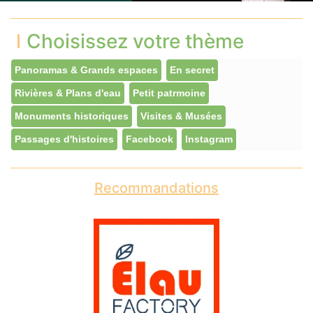
Choisissez votre thème
Panoramas & Grands espaces
En secret
Rivières & Plans d'eau
Petit patrmoine
Monuments historiques
Visites & Musées
Passages d'histoires
Facebook
Instagram
Recommandations