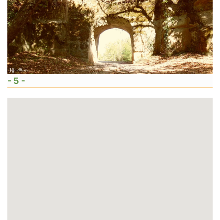
- 5 -