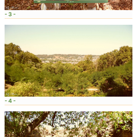
- 3 -
- 4 -