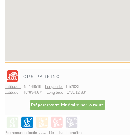
GPS PARKING
Latitude :
45.148519 -
Longitude:
1.52023
Latitude :
45°8'54.67" -
Longitude:
1°31'12.83"
Préparer votre itinéraire par la route
Promenande facile
De - d'un kilomètre
et/ou