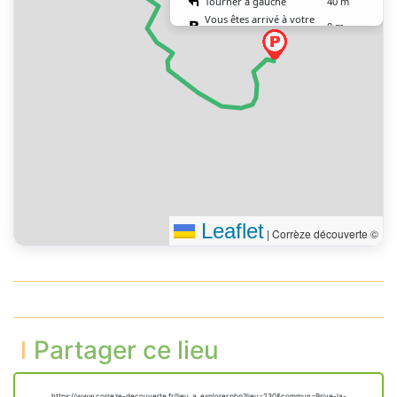
Tourner à gauche
40 m
Vous êtes arrivé à votre
0 m
destination
Leaflet
|
Corrèze découverte ©
Partager ce lieu
https://www.correze-decouverte.fr/lieu_a_explorer.php?lieu=230&commun=Brive-la-