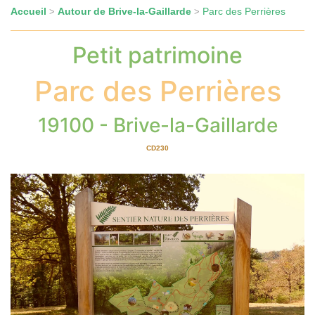
Accueil
Autour de Brive-la-Gaillarde
Parc des Perrières
>
>
Petit patrimoine
Parc des Perrières
19100 - Brive-la-Gaillarde
CD230