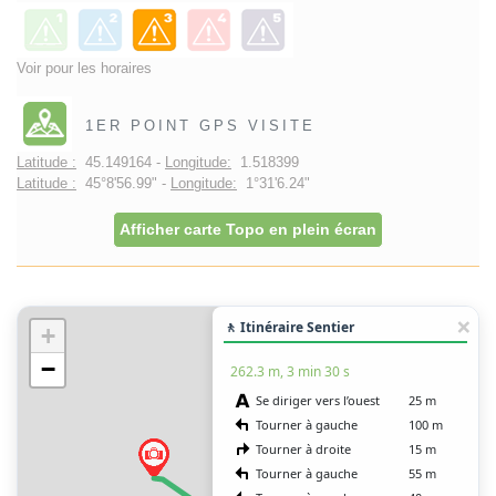
Voir pour les horaires
1ER POINT GPS VISITE
Latitude :
45.149164 -
Longitude:
1.518399
Latitude :
45°8'56.99" -
Longitude:
1°31'6.24"
Afficher carte Topo en plein écran
🚶 Itinéraire Sentier
+
−
262.3 m, 3 min 30 s
Se diriger vers l’ouest
25 m
Tourner à gauche
100 m
Tourner à droite
15 m
Tourner à gauche
55 m