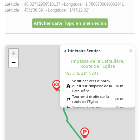
Latitude :
45.02732959510137 -
Longitude:
1.7866730690002441
Latitude :
45°1'38.39" -
Longitude:
1°47'12.02"
Afficher carte Topo en plein écran
🚶 Itinéraire Sentier
+
Impasse de la Cafoulière,
−
Route de l'Église
188.0 m, 2 min 30 s
Se diriger vers le nord-
ouest sur l’impasse de la
70 m
Cafoulière
Tourner à droite sur la
80 m
route de l’Église
Tourner à gauche
35 m
Vous êtes arrivé à votre
0 m
destination