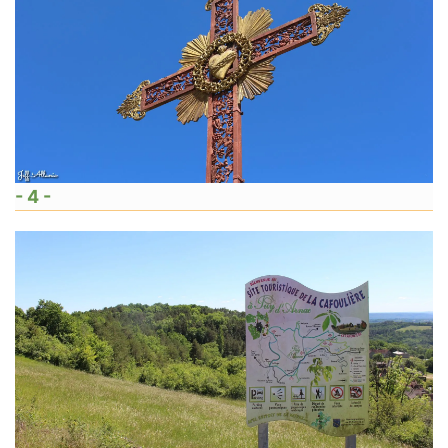
- 4 -