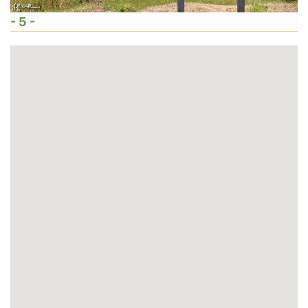
- 5 -