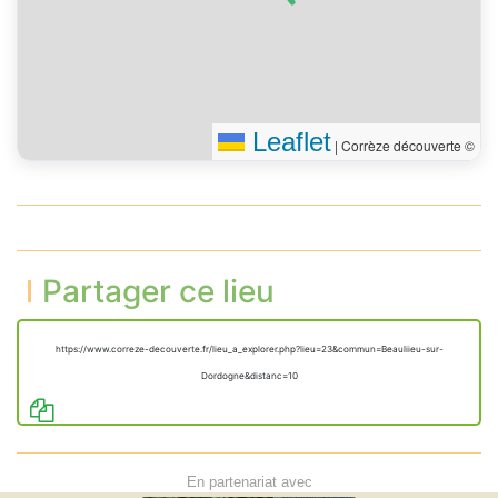
Leaflet
|
Corrèze découverte ©
Partager ce lieu
https://www.correze-decouverte.fr/lieu_a_explorer.php?lieu=23&commun=Beauliieu-sur-
Dordogne&distanc=10
En partenariat avec