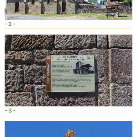
- 2 -
- 3 -