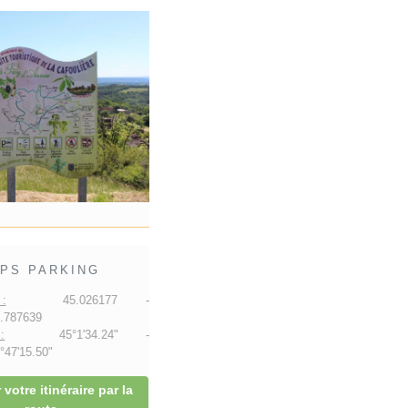
PS PARKING
:
45.026177 -
.787639
:
45°1'34.24" -
47'15.50"
 votre itinéraire par la