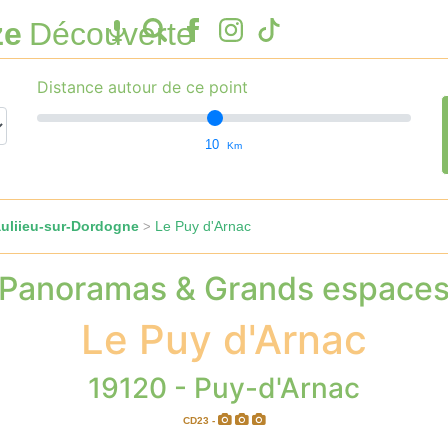
ze
Découverte
Distance autour de ce point
10
Km
uliieu-sur-Dordogne
Le Puy d'Arnac
>
Panoramas & Grands espace
Le Puy d'Arnac
19120 - Puy-d'Arnac
CD23 -