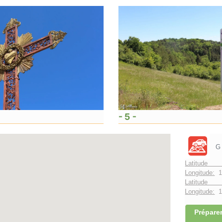
- 5 -
G
Latitude 
Longitude:
1
Latitude 
Longitude:
1°
Préparer