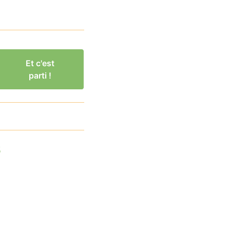
Et c'est
parti !
s