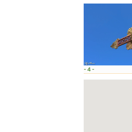
- 4 -