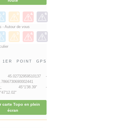
route
 - Autour de vous
culier
1ER POINT GPS
45.02732959510137 -
7866730690002441
:
45°1'38.39" -
47'12.02"
r carte Topo en plein
écran