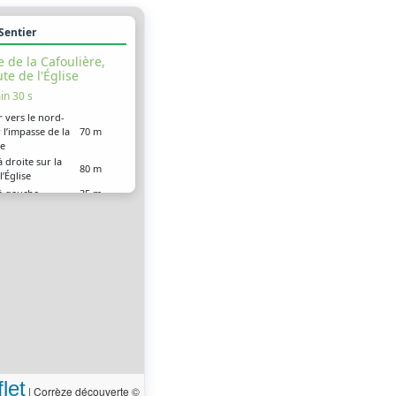
 Sentier
 de la Cafoulière,
te de l'Église
in 30 s
r vers le nord-
 l’impasse de la
70 m
re
 droite sur la
80 m
l’Église
à gauche
35 m
 arrivé à votre
0 m
ion
let
|
Corrèze découverte ©