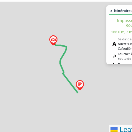
🚶 Itinéraire
Impasse
Rou
188.0 m, 2 m
Se dirige
ouest sur
Cafouliè
Tourner à
route de 
Tourner 
Vous êtes
destinat
Leaf