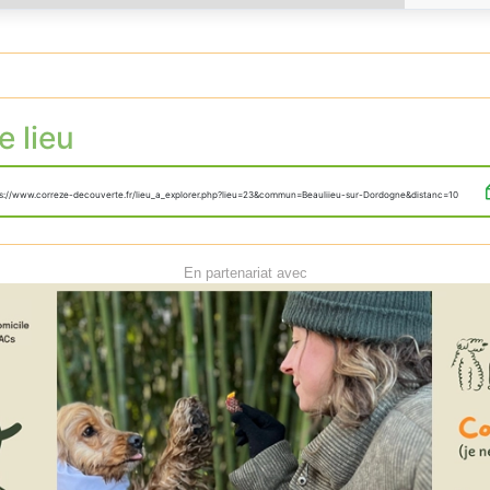
e lieu
ps://www.correze-decouverte.fr/lieu_a_explorer.php?lieu=23&commun=Beauliieu-sur-Dordogne&distanc=10
En partenariat avec