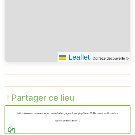
Leaflet
|
Corrèze découverte ©
Partager ce lieu
https://www.correze-decouverte.fr/lieu_a_explorer.php?lieu=228&commun=Brive-la-
Gaillarde&distanc=10