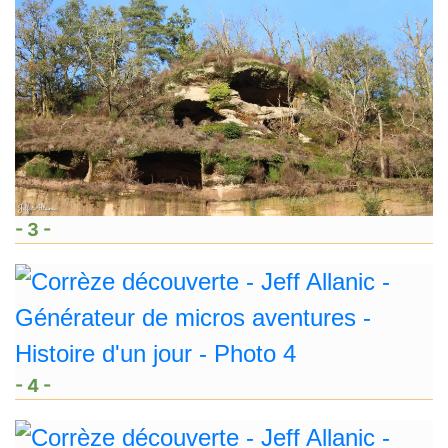
- 3 -
- 4 -