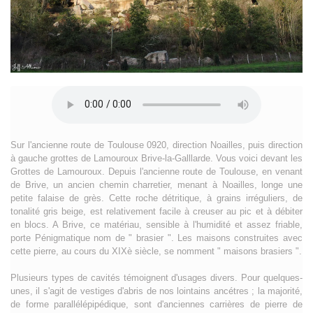
Sur l'ancienne route de Toulouse 0920, direction Noailles, puis direction
à gauche grottes de Lamouroux Brive-la-Galllarde. Vous voici devant les
Grottes de Lamouroux. Depuis l'ancienne route de Toulouse, en venant
de Brive, un ancien chemin charretier, menant à Noailles, longe une
petite falaise de grès. Cette roche détritique, à grains irréguliers, de
tonalité gris beige, est relativement facile à creuser au pic et à débiter
en blocs. A Brive, ce matériau, sensible à l'humidité et assez friable,
porte Pénigmatique nom de " brasier ". Les maisons construites avec
cette pierre, au cours du XIXè siècle, se nomment " maisons brasiers ".
Plusieurs types de cavités témoignent d'usages divers. Pour quelques-
unes, il s'agit de vestiges d'abris de nos lointains ancétres ; la majorité,
de forme parallélépipédique, sont d'anciennes carrières de pierre de