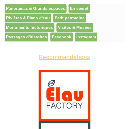
Panoramas & Grands espaces
En secret
Rivières & Plans d'eau
Petit patrmoine
Monuments historiques
Visites & Musées
Passages d'histoires
Facebook
Instagram
Recommandations