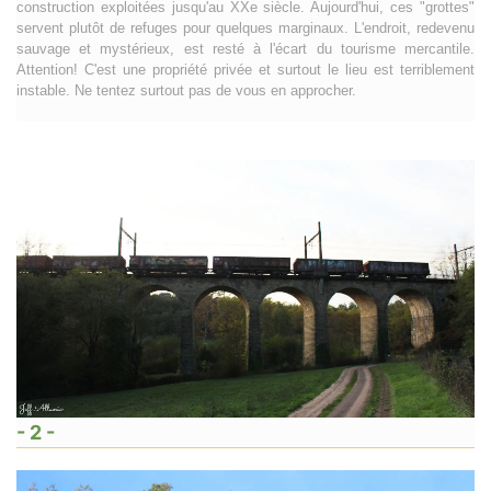
construction exploitées jusqu'au XXe siècle. Aujourd'hui, ces "grottes"
servent plutôt de refuges pour quelques marginaux. L'endroit, redevenu
sauvage et mystérieux, est resté à l'écart du tourisme mercantile.
Attention! C'est une propriété privée et surtout le lieu est terriblement
instable. Ne tentez surtout pas de vous en approcher.
- 2 -