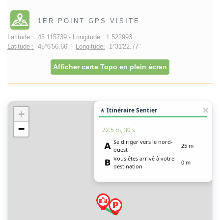
1ER POINT GPS VISITE
Latitude :
45.115739 -
Longitude:
1.522993
Latitude :
45°6'56.66" -
Longitude:
1°31'22.77"
Afficher carte Topo en plein écran
🚶 Itinéraire Sentier
+
−
22.5 m, 30 s
Se diriger vers le nord-
25 m
ouest
Vous êtes arrivé à votre
0 m
destination