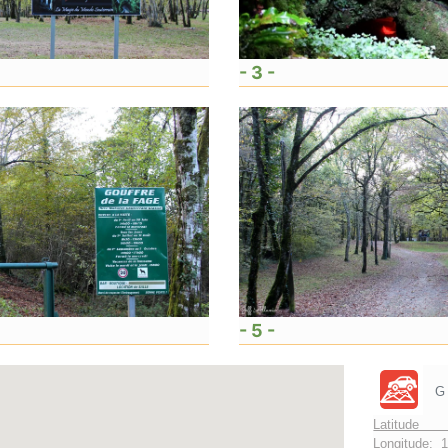
- 3 -
- 5 -
G
Latitude 
Longitude:
1