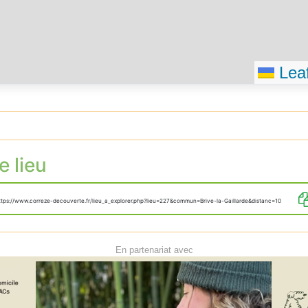
Leaf
e lieu
ttps://www.correze-decouverte.fr/lieu_a_explorer.php?lieu=227&commun=Brive-la-Gaillarde&distanc=10
En partenariat avec