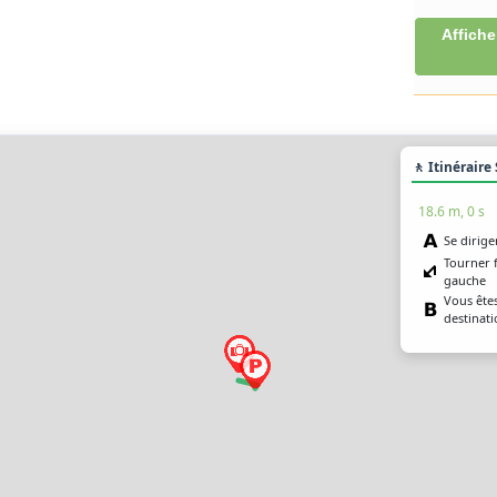
Affiche
🚶 Itinéraire
18.6 m, 0 s
Se dirige
Tourner 
gauche
Vous êtes
destinati