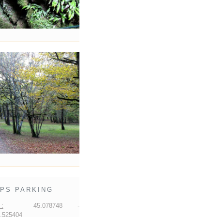
PS PARKING
:
45.078748 -
.525404