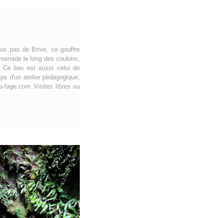
eux pas de Brive, ce gouffre
menade le long des couloirs,
 Ce lieu est aussi celui de
ps d'un atelier pédagogique,
a-fage.com Visites libres ou