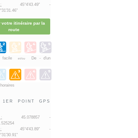
:
45°4'43.49" -
31'31.46"
 votre itinéraire par la
route
e facile
De - d'un
et/ou
 horaires
1ER POINT GPS
:
45.078857 -
.525254
:
45°4'43.89" -
31'30.91"