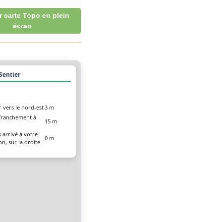
r carte Topo en plein
écran
 Sentier
r vers le nord-est
3 m
franchement à
15 m
 arrivé à votre
0 m
on, sur la droite