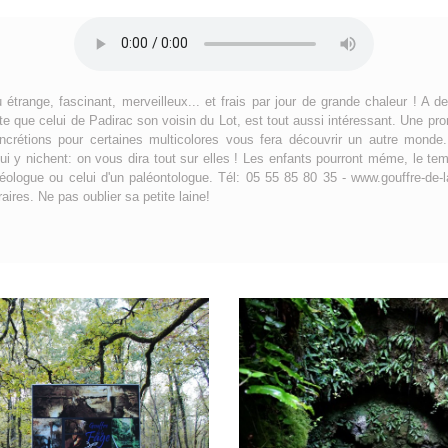
 étrange, fascinant, merveilleux... et frais par jour de grande chaleur ! A d
 que celui de Padirac son voisin du Lot, est tout aussi intéressant. Une pro
rétions pour certaines multicolores vous fera découvrir un autre monde.
ui y nichent: on vous dira tout sur elles ! Les enfants pourront méme, le tem
éologue ou celui d'un paléontologue. Tél: 05 55 85 80 35 - www.gouffre-de-l
aires. Ne pas oublier sa petite laine!