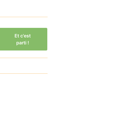
Et c'est
parti !