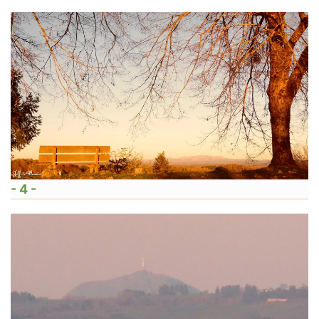
- 4 -