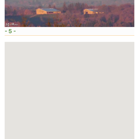
- 5 -