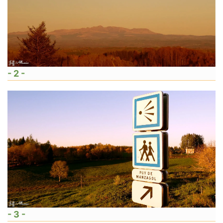
- 2 -
- 3 -