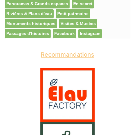
Panoramas & Grands espaces
En secret
Rivières & Plans d'eau
Petit patrmoine
Monuments historiques
Visites & Musées
Passages d'histoires
Facebook
Instagram
Recommandations