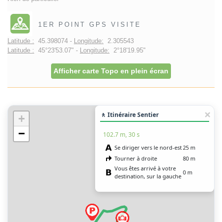
1ER POINT GPS VISITE
Latitude :
45.398074 -
Longitude:
2.305543
Latitude :
45°23'53.07" -
Longitude:
2°18'19.95"
Afficher carte Topo en plein écran
🚶 Itinéraire Sentier
+
−
102.7 m, 30 s
Se diriger vers le nord-est
25 m
Tourner à droite
80 m
Vous êtes arrivé à votre
0 m
destination, sur la gauche