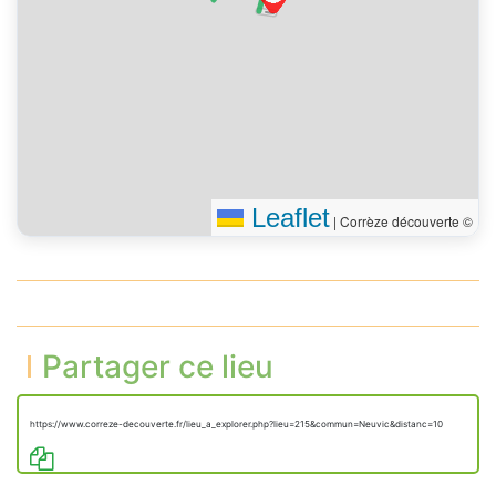
Leaflet
|
Corrèze découverte ©
Partager ce lieu
https://www.correze-decouverte.fr/lieu_a_explorer.php?lieu=215&commun=Neuvic&distanc=10