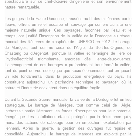
spectaculaire sur ce chef-d'œuvre d'ingénierie et son environnement
naturel remarquable.
Les gorges de la Haute Dordogne, creusées au fil des millénaires par le
fleuve, offrent un relief escarpé et sauvage qui confère au site une
majesté naturelle unique. Ces paysages, façonnés par l’eau et le
temps, ont justifié l’inscription de la vallée de la Dordogne au réseau
mondial des Réserves de biosphère de l’UNESCO en 2012. Le barrage
de Marèges, tout comme ceux de l’Aigle, de Bort-les-Orgues, de
Chastang ou d’Argentat, ponctue la vallée et témoigne de l’ère de
l’hydroélectricité triomphante, amorcée dès l’entre-deux-guerres.
L’aménagement de ces barrages a profondément transformé la vallée,
tant du point de vue écologique que socio-économique, tout en jouant
un rôle fondamental dans la production énergétique du pays. Ils
constituent aujourd’hui un patrimoine technique et paysager, où la
nature et l’industrie coexistent dans un équilibre fragile.
Durant la Seconde Guerre mondiale, la vallée de la Dordogne fut un lieu
stratégique. Le barrage de Marèges, tout comme celui de l’Aigle,
intéressait particulièrement les forces d’occupation pour leur potentiel
énergétique. Les installations étaient protégées par la Résistance qui y
mena des actions de sabotage pour en empêcher l’exploitation par
l’ennemi. Après la guerre, la gestion des ouvrages fut reprise et
consolidée. Aujourd’hui, le barrage de Marèges est exploité par la