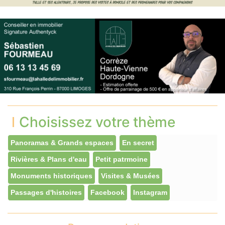
Choisissez votre thème
Panoramas & Grands espaces
En secret
Rivières & Plans d'eau
Petit patrmoine
Monuments historiques
Visites & Musées
Passages d'histoires
Facebook
Instagram