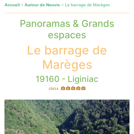
Accueil
Autour de Neuvic
Le barrage de Marèges
>
>
Panoramas & Grands
espaces
Le barrage de
Marèges
19160 - Liginiac
CD214 -