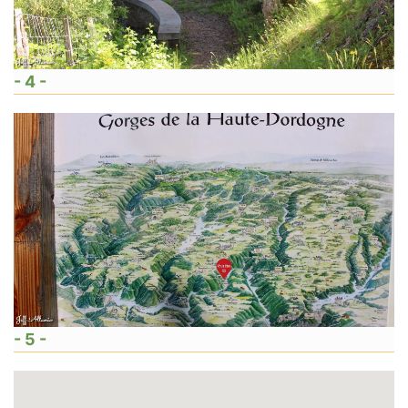
- 4 -
- 5 -