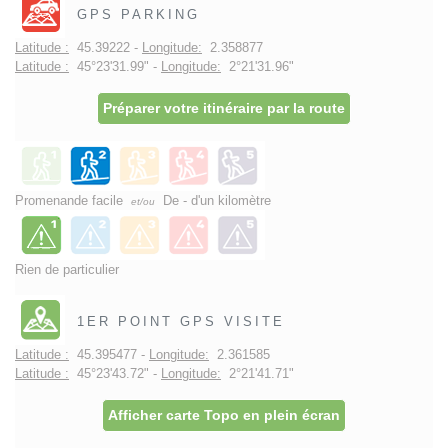
GPS PARKING
Latitude :
45.39222 -
Longitude:
2.358877
Latitude :
45°23'31.99" -
Longitude:
2°21'31.96"
Préparer votre itinéraire par la route
Promenande facile
De - d'un kilomètre
et/ou
Rien de particulier
1ER POINT GPS VISITE
Latitude :
45.395477 -
Longitude:
2.361585
Latitude :
45°23'43.72" -
Longitude:
2°21'41.71"
Afficher carte Topo en plein écran