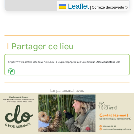
Leaflet
|
Corrèze découverte ©
Partager ce lieu
https://www.correze-decouverte.fr/lieu_a_explorer.php?lieu=214&commun=Neuvic&distanc=10
En partenariat avec