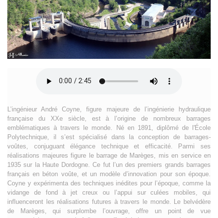
L’ingénieur André Coyne, figure majeure de l’ingénierie hydraulique
française du XXe siècle, est à l’origine de nombreux barrages
emblématiques à travers le monde. Né en 1891, diplômé de l'École
Polytechnique, il s’est spécialisé dans la conception de barrages-
voûtes, conjuguant élégance technique et efficacité. Parmi ses
réalisations majeures figure le barrage de Marèges, mis en service en
1935 sur la Haute Dordogne. Ce fut l’un des premiers grands barrages
français en béton voûte, et un modèle d’innovation pour son époque.
Coyne y expérimenta des techniques inédites pour l’époque, comme la
vidange de fond à jet creux ou l’appui sur culées mobiles, qui
influenceront les réalisations futures à travers le monde. Le belvédère
de Marèges, qui surplombe l’ouvrage, offre un point de vue