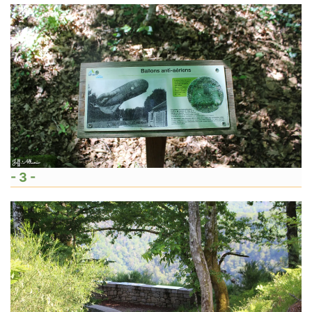
- 3 -