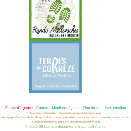
-
-
-
-
En cas d'urgence
Contact
Mentions légales
Plan du site
Web création
Les images, photographies, vidéos, textes, données et descriptions audio
sont la propriété exclusive de Jean-François Allanic et de ses ayants-droits - sauf mention contraire - et ne sont pas libres de droits.
Toute reproduction totale ou partielle est interdit sans autorisation écrite.
© 2026-08 correze-decouverte.fr par Jeff Alanic