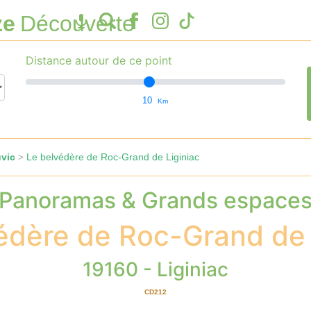
ze
Découverte
Distance autour de ce point
10
Km
vic
Le belvédère de Roc-Grand de Liginiac
>
Panoramas & Grands espace
édère de Roc-Grand de 
19160 - Liginiac
CD212