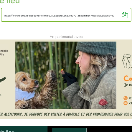
e lieu
https://www.correze-decouverte.fr/lieu_a_explorer.php?lieu=212&commun=Neuvic&distanc=10
En partenariat avec