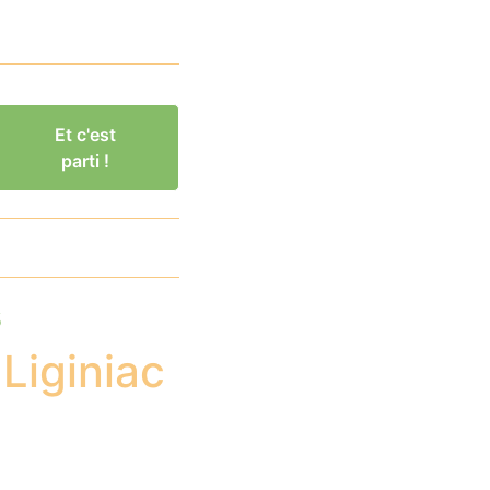
Et c'est
parti !
s
Liginiac