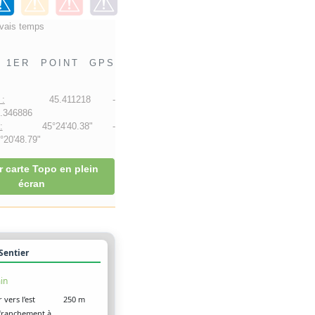
vais temps
1ER POINT GPS
:
45.411218 -
.346886
:
45°24'40.38" -
20'48.79"
r carte Topo en plein
écran
 Sentier
in
 vers l’est
250 m
franchement à