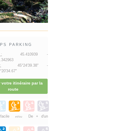
PS PARKING
:
45.410939 -
.342963
:
45°24'39.38" -
20'34.67"
 votre itinéraire par la
route
 facile
De + d'un
et/ou