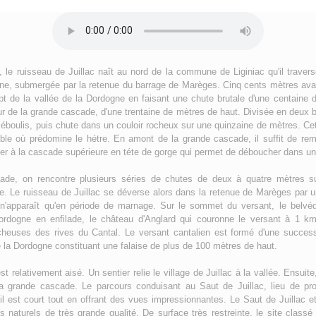
 le ruisseau de Juillac naît au nord de la commune de Liginiac qu'il trave
gne, submergée par la retenue du barrage de Marèges. Cinq cents mètres avan
rupt de la vallée de la Dordogne en faisant une chute brutale d'une centaine 
our de la grande cascade, d'une trentaine de mètres de haut. Divisée en deux 
un éboulis, puis chute dans un couloir rocheux sur une quinzaine de mètres. C
ble où prédomine le hétre. En amont de la grande cascade, il suffit de rem
r à la cascade supérieure en téte de gorge qui permet de déboucher dans une
ade, on rencontre plusieurs séries de chutes de deux à quatre mètres su
. Le ruisseau de Juillac se déverse alors dans la retenue de Marèges par 
 n'apparaît qu'en période de marnage. Sur le sommet du versant, le belv
Dordogne en enfilade, le château d'Anglard qui couronne le versant à 1 km
cheuses des rives du Cantal. Le versant cantalien est formé d'une successi
a Dordogne constituant une falaise de plus de 100 mètres de haut.
st relativement aisé. Un sentier relie le village de Juillac à la vallée. Ensuit
a grande cascade. Le parcours conduisant au Saut de Juillac, lieu de pr
u'il est court tout en offrant des vues impressionnantes. Le Saut de Juillac 
naturels de très grande qualité, De surface très restreinte, le site classé m