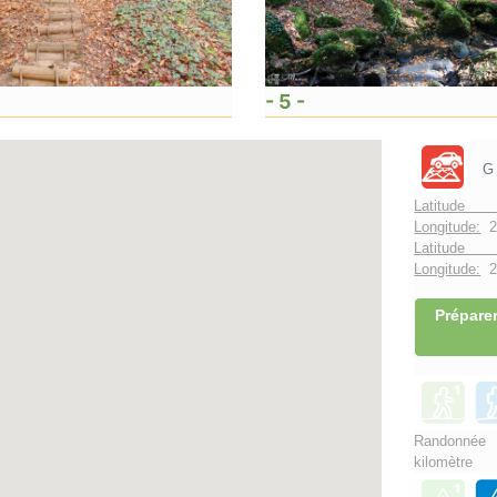
- 5 -
G
Latitude 
Longitude:
2
Latitude 
Longitude:
2°
Préparer
Randonnée
kilomètre