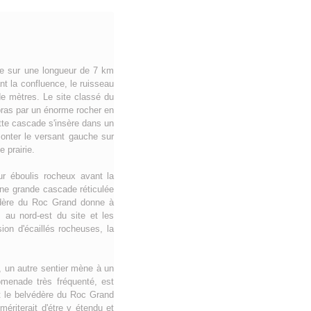
rse sur une longueur de 7 km
t la confluence, le ruisseau
de mètres. Le site classé du
bras par un énorme rocher en
ette cascade s'insère dans un
onter le versant gauche sur
 prairie.
r éboulis rocheux avant la
une grande cascade réticulée
édère du Roc Grand donne à
 au nord-est du site et les
on d'écaillés rocheuses, la
e, un autre sentier mène à un
omenade très fréquenté, est
et le belvédère du Roc Grand
ériterait d'étre v étendu et