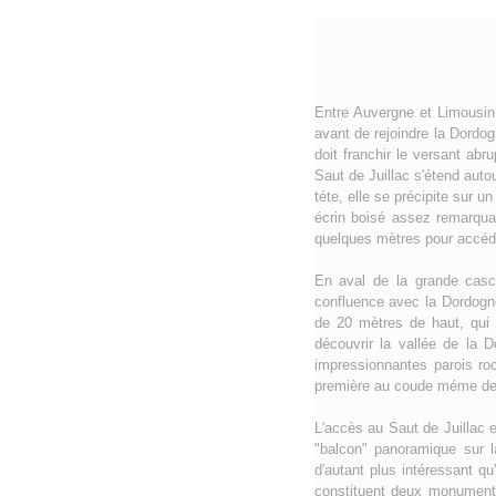
Entre Auvergne et Limousin,
avant de rejoindre la Dordo
doit franchir le versant ab
Saut de Juillac s'étend aut
téte, elle se précipite sur 
écrin boisé assez remarqua
quelques mètres pour accéde
En aval de la grande casc
confluence avec la Dordogne
de 20 mètres de haut, qui
découvrir la vallée de la 
impressionnantes parois ro
première au coude méme de l
L'accès au Saut de Juillac e
"balcon" panoramique sur l
d'autant plus intéressant q
constituent deux monuments 