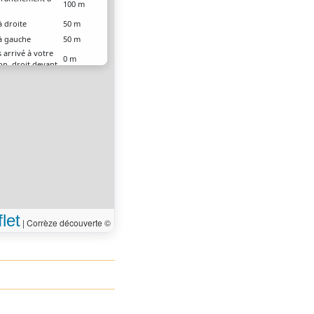
100 m
à droite
50 m
à gauche
50 m
 arrivé à votre
0 m
on, droit devant
let
|
Corrèze découverte ©