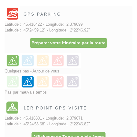
GPS PARKING
Latitude :
45.416422 -
Longitude:
2.379699
Latitude :
45°24'59.12" -
Longitude:
2°22'46.92"
Préparer votre itinéraire par la route
Quelques pas - Autour de vous
Pas par mauvais temps
1ER POINT GPS VISITE
Latitude :
45.416301 -
Longitude:
2.379671
Latitude :
45°24'58.68" -
Longitude:
2°22'46.82"
Afficher carte Topo en plein écran