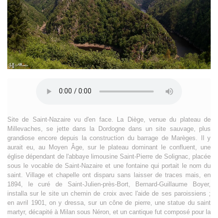
Site de Saint-Nazaire vu d'en face. La Diège, venue du plateau de
Millevaches, se jette dans la Dordogne dans un site sauvage, plus
grandiose encore depuis la construction du barrage de Marèges. Il y
aurait eu, au Moyen Âge, sur le plateau dominant le confluent, une
église dépendant de l'abbaye limousine Saint-Pierre de Solignac, placée
sous le vocable de Saint-Nazaire et une fontaine qui portait le nom du
saint. Village et chapelle ont disparu sans laisser de traces mais, en
1894, le curé de Saint-Julien-près-Bort, Bernard-Guillaume Boyer,
installa sur le site un chemin de croix avec l'aide de ses paroissiens ;
en avril 1901, on y dressa, sur un cône de pierre, une statue du saint
martyr, décapité à Milan sous Néron, et un cantique fut composé pour la