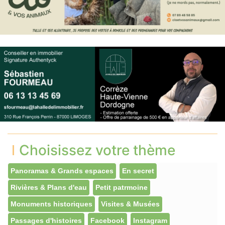
Choisissez votre thème
Panoramas & Grands espaces
En secret
Rivières & Plans d'eau
Petit patrmoine
Monuments historiques
Visites & Musées
Passages d'histoires
Facebook
Instagram