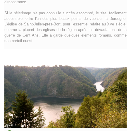
circonstance.
Si le pèlerinage n'a pas connu le succès escompté, le site, facilement
accessible, offre l'un des plus beaux points de vue sur la Dordogne.
L'église de Saint-Julien-près-Bort, pour l'essentiel refaite au XVe siècle,
comme la plupart des églises de la région après les dévastations de la
guerre de Cent Ans. Elle a gardé quelques éléments romans, comme
son portail ouest.