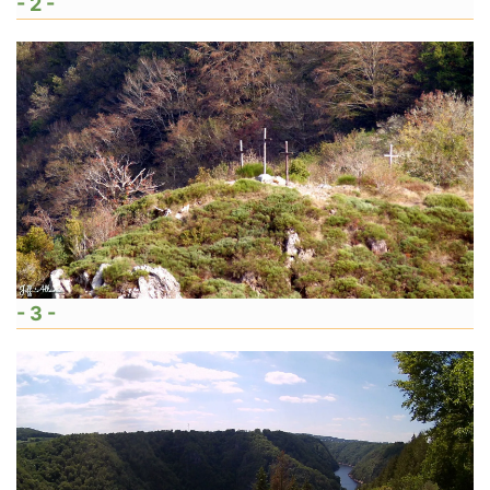
- 2 -
- 3 -