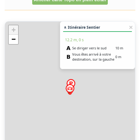
🚶 Itinéraire Sentier
+
−
12.2 m, 0 s
Se diriger vers le sud
10 m
Vous êtes arrivé à votre
0 m
destination, sur la gauche