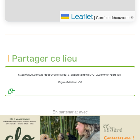
Leaflet
|
Corrèze découverte ©
Partager ce lieu
https://www.correze-decouverte.fr/lieu_a_explorer.php?lieu=210&commun=Bort-les-
Orgues&distanc=10
En partenariat avec