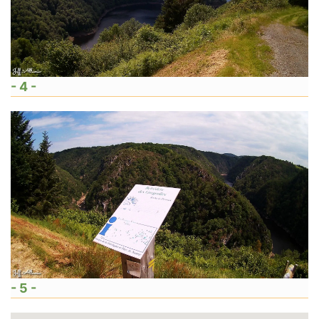
- 4 -
- 5 -