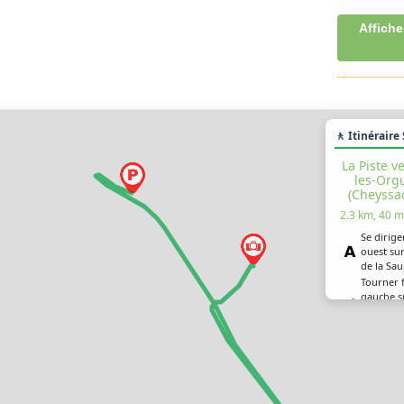
Affiche
🚶 Itinéraire
La Piste v
les-Orgu
(Cheyssac
2.3 km, 40 m
Se dirige
ouest sur
de la Sau
Tourner 
gauche su
(Cheyssac
Orgues) 
Continuer
La piste 
Bort-les-
Tourner 
droite