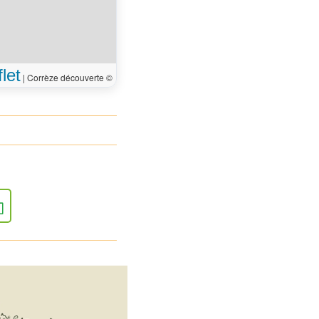
à droite
10 m
 arrivé à votre
0 m
on, sur la gauche
let
|
Corrèze découverte ©