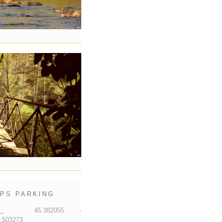
PS PARKING
:
45.382055 -
.503273