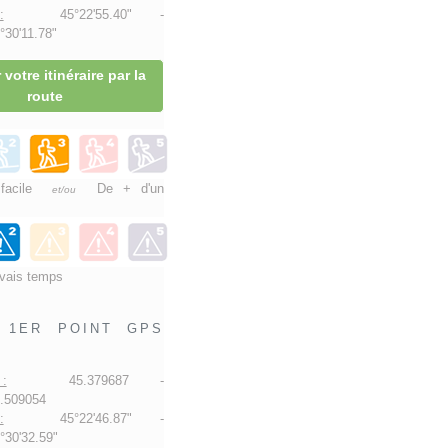
:
45°22'55.40" -
30'11.78"
 votre itinéraire par la
route
 facile
De + d'un
et/ou
vais temps
1ER POINT GPS
:
45.379687 -
.509054
:
45°22'46.87" -
30'32.59"