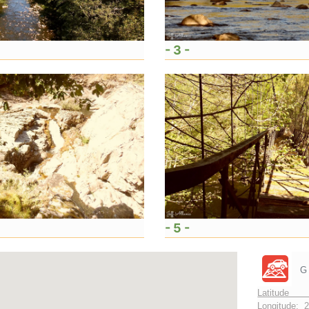
- 3 -
- 5 -
G
Latitude 
Longitude:
2