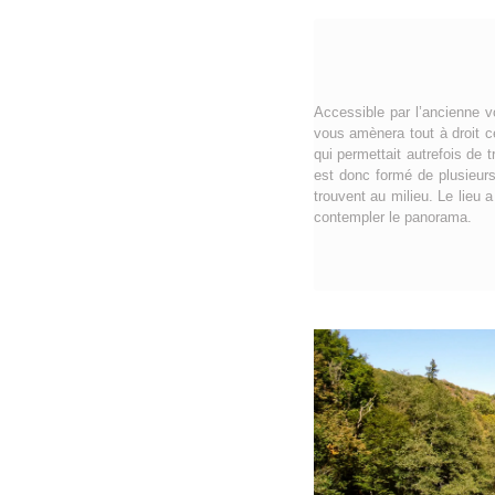
Accessible par l’ancienne v
vous amènera tout à droit ce
qui permettait autrefois de 
est donc formé de plusieurs
trouvent au milieu. Le lieu
contempler le panorama.