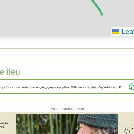
Tourner 
Vous êtes
destinati
Leaf
e lieu
https://www.correze-decouverte.fr/lieu_a_explorer.php?lieu=206&commun=Bort-les-Orgues&distanc=10
En partenariat avec