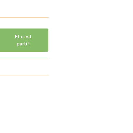
Et c'est
parti !