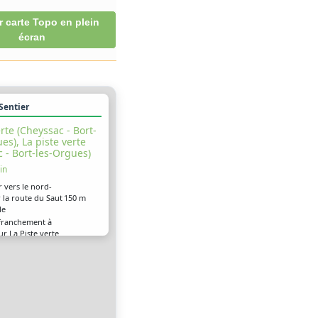
r carte Topo en plein
écran
 Sentier
erte (Cheyssac - Bort-
es), La piste verte
 - Bort-les-Orgues)
in
r vers le nord-
 la route du Saut
150 m
le
franchement à
r La Piste verte
700 m
 - Bort-les-
(695000)
 tout droit sur
verte (Cheyssac -
600 m
Orgues) (695000)
franchement à
900 m