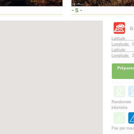
- 5 -
G
Latitude 
Longitude:
2
Latitude 
Longitude:
2°
Préparer
Randonnée
kilomètre
Pas par mau