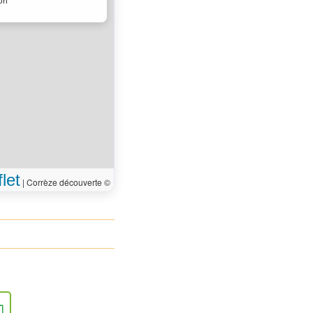
ion
let
|
Corrèze découverte ©