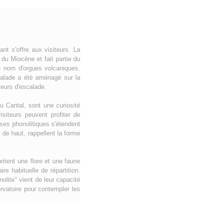
t s'offre aux visiteurs. La
 du Miocène et fait partie du
e nom d'orgues volcaniques.
scalade a été aménagé sur la
teurs d'escalade.
u Cantal, sont une curiosité
siteurs peuvent profiter de
ses phonolitiques s'étendent
 de haut, rappellent la forme
ritent une flore et une faune
e habituelle de répartition.
lite" vient de leur capacité
rvatoire pour contempler les