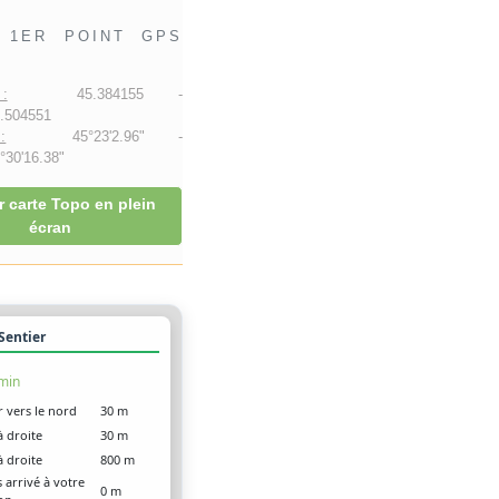
1ER POINT GPS
:
45.384155 -
.504551
:
45°23'2.96" -
30'16.38"
r carte Topo en plein
écran
 Sentier
 min
r vers le nord
30 m
à droite
30 m
à droite
800 m
 arrivé à votre
0 m