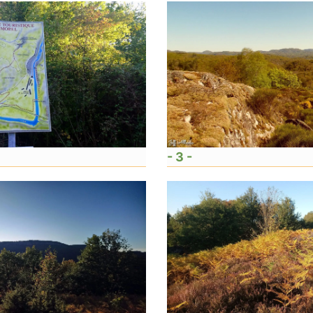
- 3 -