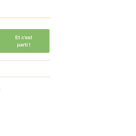
Et c'est
parti !
s