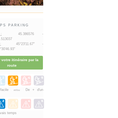
PS PARKING
:
45.386576 -
.513037
:
45°23'11.67" -
30'46.93"
 votre itinéraire par la
route
 facile
De + d'un
et/ou
vais temps