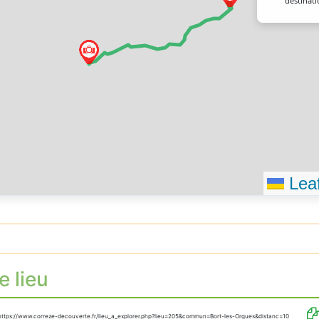
destinat
Leaf
e lieu
https://www.correze-decouverte.fr/lieu_a_explorer.php?lieu=205&commun=Bort-les-Orgues&distanc=10