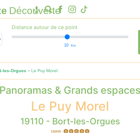
ze
Découverte
Distance autour de ce point
10
Km
t-les-Orgues
Le Puy Morel
>
Panoramas & Grands espace
Le Puy Morel
19110 - Bort-les-Orgues
CD205 -