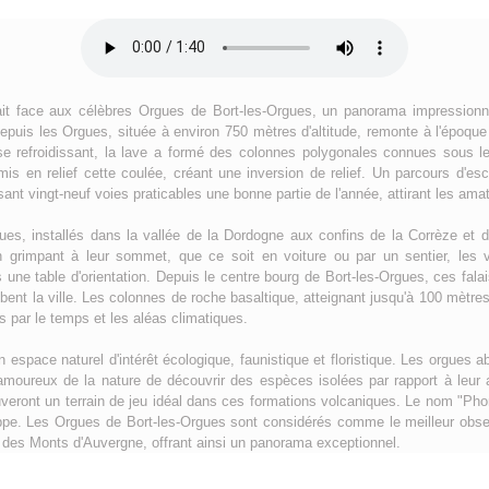
ait face aux célèbres Orgues de Bort-les-Orgues, un panorama impressionnan
epuis les Orgues, située à environ 750 mètres d'altitude, remonte à l'époque
 se refroidissant, la lave a formé des colonnes polygonales connues sous l
mis en relief cette coulée, créant une inversion de relief. Un parcours d'e
sant vingt-neuf voies praticables une bonne partie de l'année, attirant les ama
es, installés dans la vallée de la Dordogne aux confins de la Corrèze et d
 grimpant à leur sommet, que ce soit en voiture ou par un sentier, les vi
une table d'orientation. Depuis le centre bourg de Bort-les-Orgues, ces falai
ent la ville. Les colonnes de roche basaltique, atteignant jusqu'à 100 mètres
s par le temps et les aléas climatiques.
espace naturel d'intérêt écologique, faunistique et floristique. Les orgues ab
moureux de la nature de découvrir des espèces isolées par rapport à leur air
veront un terrain de jeu idéal dans ces formations volcaniques. Le nom "Phono
appe. Les Orgues de Bort-les-Orgues sont considérés comme le meilleur obse
des Monts d'Auvergne, offrant ainsi un panorama exceptionnel.