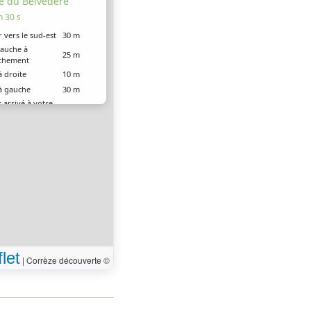
e du Belvédère
n 30 s
r vers le sud-est
30 m
gauche à
25 m
nchement
à droite
10 m
à gauche
30 m
 arrivé à votre
0 m
ion
let
|
Corrèze découverte ©