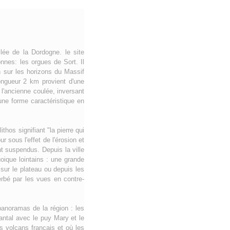
lée de la Dordogne. le site
nes: les orgues de Sort. Il
in sur les horizons du Massif
ongueur 2 km provient d'une
 l'ancienne coulée, inversant
 une forme caractéristique en
hos signifiant "la pierre qui
 sous l'effet de l'érosion et
t suspendus. Depuis la ville
oique lointains : une grande
sur le plateau ou depuis les
erbé par les vues en contre-
panoramas de la région : les
antal avec le puy Mary et le
s volcans français et où les