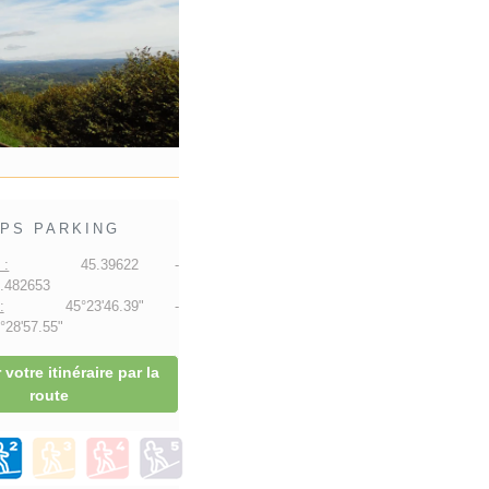
PS PARKING
 :
45.39622 -
.482653
:
45°23'46.39" -
28'57.55"
 votre itinéraire par la
route