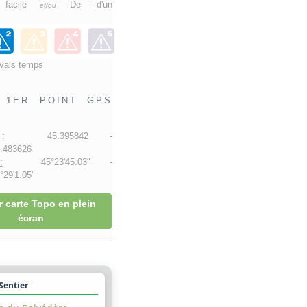
e facile
De - d'un
et/ou
vais temps
1ER POINT GPS
:
45.395842 -
.483626
:
45°23'45.03" -
29'1.05"
r carte Topo en plein
écran
 Sentier