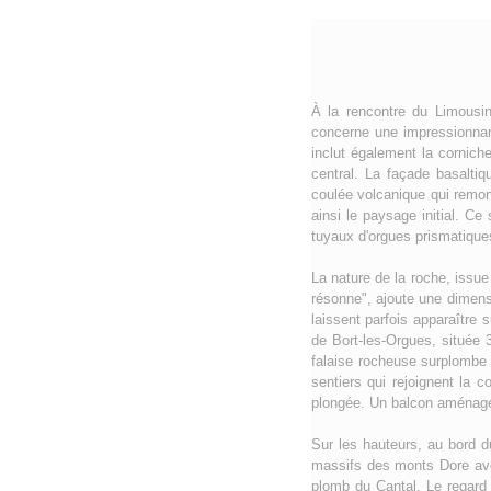
À la rencontre du Limousin
concerne une impressionnan
inclut également la corniche
central. La façade basalti
coulée volcanique qui remont
ainsi le paysage initial. Ce
tuyaux d'orgues prismatique
La nature de la roche, issue
résonne", ajoute une dimensi
laissent parfois apparaître
de Bort-les-Orgues, située 
falaise rocheuse surplombe 
sentiers qui rejoignent la 
plongée. Un balcon aménagé e
Sur les hauteurs, au bord d
massifs des monts Dore avec
plomb du Cantal. Le regard 