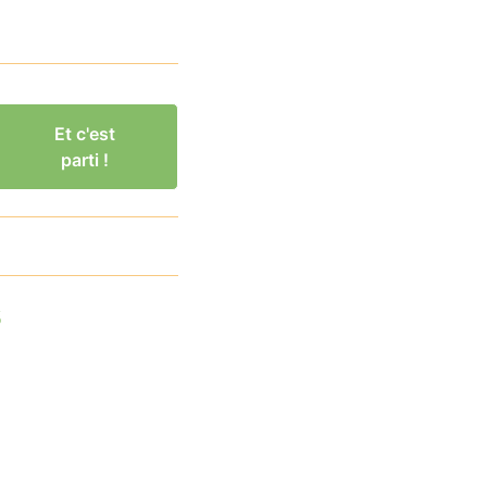
Et c'est
parti !
s