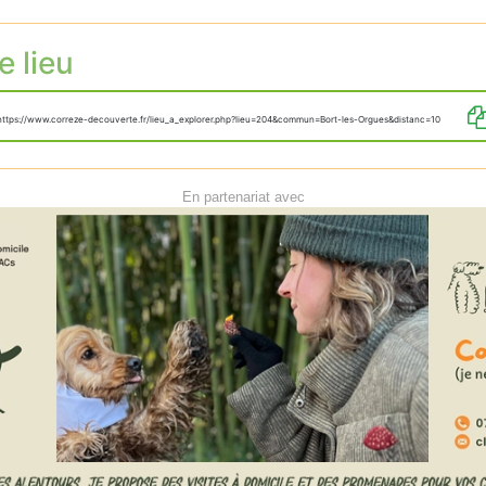
e lieu
https://www.correze-decouverte.fr/lieu_a_explorer.php?lieu=204&commun=Bort-les-Orgues&distanc=10
En partenariat avec