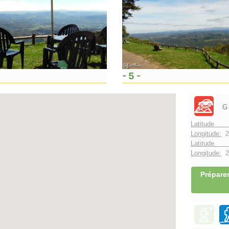
- 5 -
G
Latitude
Longitude:
2
Latitude 
Longitude:
2°
Préparer