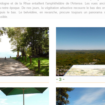
rdogne et de la Rhue entaillent l'amphithéâtre de l'Artense. Les vues anc
notre époque. De nos jours, la végétation arbustive recouvre le bas des or
epuis le bas. Le belvédère, en revanche, procure toujours un panorama 
sible.
- 3 -