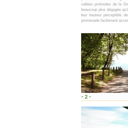
vallées profondes de la Do
beaucoup plus dégagée qu'à 
leur hauteur perceptible d
promenade facilement acces
- 2 -