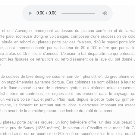
 et de l'Auvergne, émergeant au-dessus du plateau corrézien et de la val
te paroi rocheuse d'origine volcanique, composée d'une succession de colon
 située en rebord du plateau porté par ces falaises, d'où le regard porte lo
que, aussi impressionnante par sa hauteur de 80 à 100 mètre que par sa l
e à plus de 15 millions d'années. L'érosion a fait disparaître ce qui entourait
 sont les fissures de retrait lors du refroidissement de la lave qui ont donné
s.
 de coulées de lave désignée sous le nom de " phonolithe", du grec phôné et lit
on supplémentaire au terme d'orgue. Ces colonnes se sont délitées à leur tour
 sur le flanc exposé au sud de curieuses grottes aux plafonds miraculeusemen
350 mètres en contrebas, les orgues sont très présents dans le paysage, qu
un versant boisé haut et pentu. Plus haut, depuis la petite route qui grimpe 
corniche, ils forment un rempart naturel dont le caractère imposant est exac
n avant de la corniche procure une lecture du profil de la paroi.
u plateau porté par les orgues, un long belvédère offre l'un des plus beaux 
 le puy de Sancy (1886 mètres), le plateau du Cézallier et le massif du C
s'étend ainsi sur un pourtour de 80km où se succèdent les trois plus grand